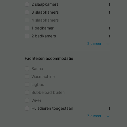
2 slaapkamers
1
3 slaapkamers
1
4 slaapkamers
1 badkamer
1
2 badkamers
1
Zie meer
Faciliteiten accommodatie
Sauna
Wasmachine
Ligbad
Bubbelbad buiten
Wi-Fi
Huisdieren toegestaan
1
Zie meer