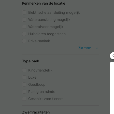
Kenmerken van de locatie
Elektrische aansluiting mogelijk
Wateraansluiting mogelijk
Waterafvoer mogelijk
Huisdieren toegestaan
Privé-sanitair
Zie meer
Type park
Kindvriendelijk
Luxe
Goedkoop
Rustig en ruimte
Geschikt voor tieners
Zwemfaciliteiten