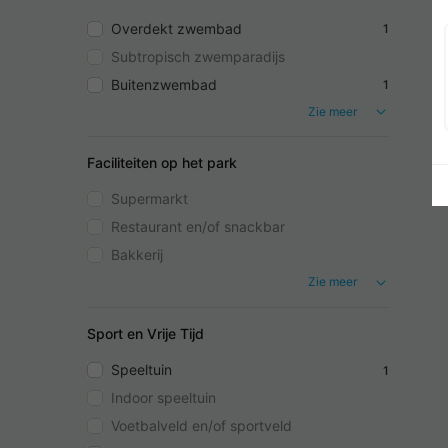
Overdekt zwembad
1
Subtropisch zwemparadijs
Buitenzwembad
1
Zie meer
Faciliteiten op het park
Supermarkt
Restaurant en/of snackbar
Bakkerij
Zie meer
Sport en Vrije Tijd
Speeltuin
1
Indoor speeltuin
Voetbalveld en/of sportveld