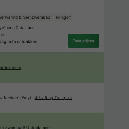
Verwarmd binnenzwembad
Minigolf
Pyrénées Catalanes
ijk
Toon prijzen
rdagne te ontdekken
ntdek meer
het boeken“
(Emy) ·
4.5 / 5 op Trustpilot
 het zwembad!
Ontdek meer