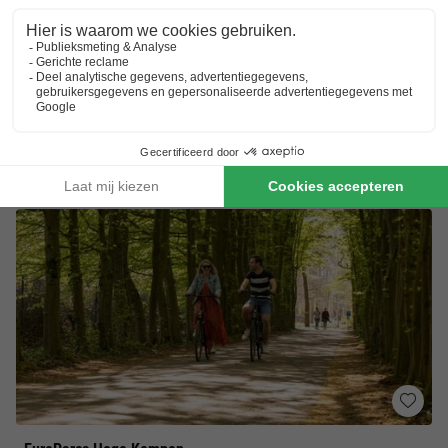
7.7
Goed
Heuvellandschap
À la carte restaurant
Dagje Maastricht
Toon prijzen