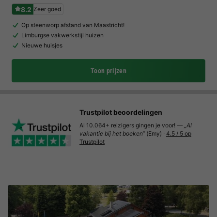
8.2
Zeer goed
Op steenworp afstand van Maastricht!
Limburgse vakwerkstijl huizen
Nieuwe huisjes
Toon prijzen
Trustpilot beoordelingen
Al 10.064+ reizigers gingen je voor! —
„Al
vakantie bij het boeken“
(Emy) ·
4.5 / 5 op
Trustpilot