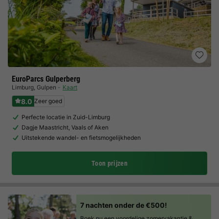
EuroParcs Gulperberg
Limburg
,
Gulpen
Kaart
8.0
Zeer goed
Perfecte locatie in Zuid-Limburg
Dagje Maastricht, Vaals of Aken
Uitstekende wandel- en fietsmogelijkheden
Toon prijzen
7 nachten onder de €500!
Boek nu een voordelige zomervakantie &