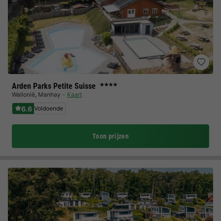
Arden Parks Petite Suisse
★★★★
Wallonië
,
Manhay
Kaart
6.6
Voldoende
Toon prijzen