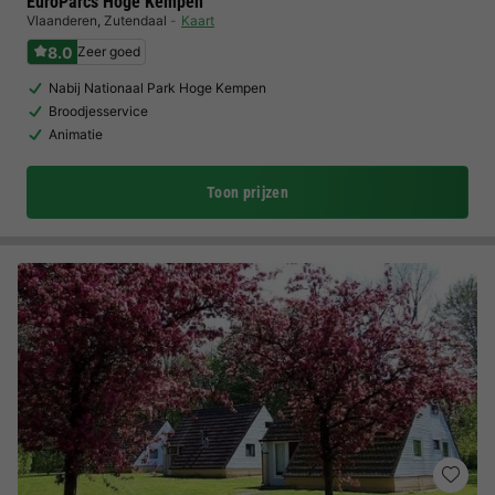
EuroParcs Hoge Kempen
Vlaanderen
,
Zutendaal
Kaart
8.0
Zeer goed
Nabij Nationaal Park Hoge Kempen
Broodjesservice
Animatie
Toon prijzen