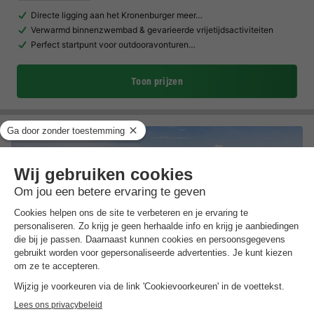
Directe ligging aan het Kronenburger meer…
Verwarmd binnenzwembad & gevarieerde vrijetijdsactiviteiten
Perfect startpunt voor outdooravonturen…
Toon prijzen
Landal Vakantiepark Schin op Geul
Limburg
,
Walem
Kaart