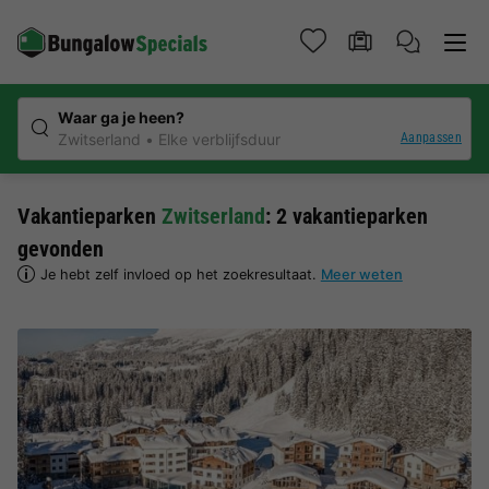
Waar ga je heen?
Aanpassen
Zwitserland
Elke verblijfsduur
Vakantieparken
Zwitserland
: 2 vakantieparken
gevonden
Je hebt zelf invloed op het zoekresultaat.
Meer weten