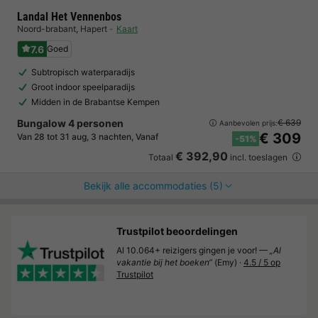
Landal Het Vennenbos
Noord-brabant
,
Hapert
Kaart
7.6
Goed
Subtropisch waterparadijs
Groot indoor speelparadijs
Midden in de Brabantse Kempen
Bungalow 4 personen
€ 639
Aanbevolen prijs:
€ 309
Van 28 tot 31 aug, 3 nachten, Vanaf
-51%
€ 392,90
Totaal
incl. toeslagen
Bekijk alle accommodaties (5)
Trustpilot beoordelingen
Al 10.064+ reizigers gingen je voor! —
„Al
vakantie bij het boeken“
(Emy) ·
4.5 / 5 op
Trustpilot