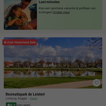
Last minutes
Kies een spontane vakantie & profiteer van
kortingen!
Ontdek meer
Zuid-Nederland Sale
Recreatiepark de Leistert
Limburg
,
Roggel
Kaart
8.3
Zeer goed