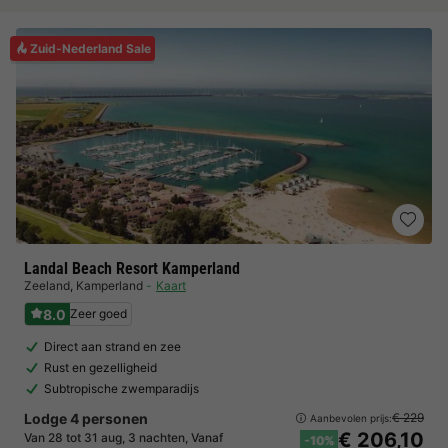
Zuid-Nederland Sale
Landal Beach Resort Kamperland
Zeeland
,
Kamperland
Kaart
8.0
Zeer goed
Direct aan strand en zee
Rust en gezelligheid
Subtropische zwemparadijs
Lodge 4 personen
€ 229
Aanbevolen prijs:
€ 206,10
Van 28 tot 31 aug, 3 nachten, Vanaf
-10%