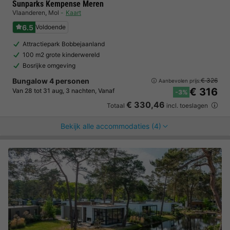
Sunparks Kempense Meren
Vlaanderen
,
Mol
Kaart
6.5
Voldoende
Attractiepark Bobbejaanland
100 m2 grote kinderwereld
Bosrijke omgeving
Bungalow 4 personen
€ 326
Aanbevolen prijs:
€ 316
Van 28 tot 31 aug, 3 nachten, Vanaf
-3%
€ 330,46
Totaal
incl. toeslagen
Bekijk alle accommodaties (4)