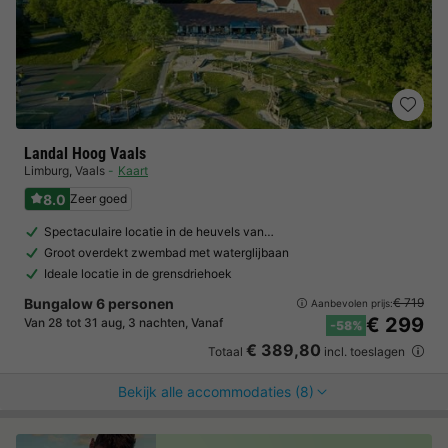
Landal Hoog Vaals
Limburg
,
Vaals
Kaart
8.0
Zeer goed
Spectaculaire locatie in de heuvels van…
Groot overdekt zwembad met waterglijbaan
Ideale locatie in de grensdriehoek
Bungalow 6 personen
€ 719
Aanbevolen prijs:
€ 299
Van 28 tot 31 aug, 3 nachten, Vanaf
-58%
€ 389,80
Totaal
incl. toeslagen
Bekijk alle accommodaties (8)