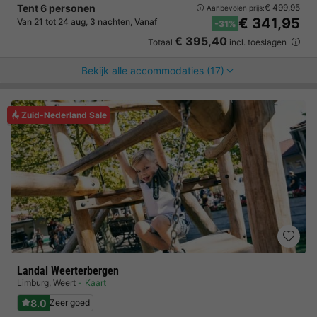
Tent 6 personen
€ 499,95
Aanbevolen prijs:
€ 341,95
Van 21 tot 24 aug, 3 nachten, Vanaf
-31%
€ 395,40
Totaal
incl. toeslagen
Bekijk alle accommodaties (17)
Zuid-Nederland Sale
Landal Weerterbergen
Limburg
,
Weert
Kaart
8.0
Zeer goed