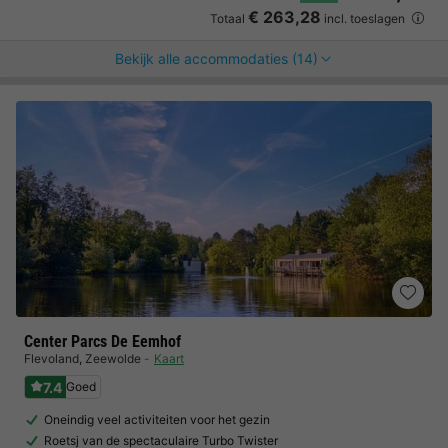
€ 263,28
Totaal
incl. toeslagen
Bekijk alle accommodaties (14)
Center Parcs De Eemhof
Flevoland
,
Zeewolde
Kaart
7.4
Goed
Oneindig veel activiteiten voor het gezin
Roetsj van de spectaculaire Turbo Twister