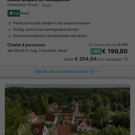
Gelderland
,
Wissel
Kaart
7.3
Goed
Perfecte locatie midden in de Veluwse bossen
Rustig, autovrij en omringd door bomen
Binnenzwembad en binnenplaats met bistro
Chalet 4 personen
€ 222
Aanbevolen prijs:
€ 199,80
Van 28 tot 31 aug, 3 nachten, Vanaf
-10%
€ 254,94
Totaal
incl. toeslagen
Bekijk alle accommodaties (3)