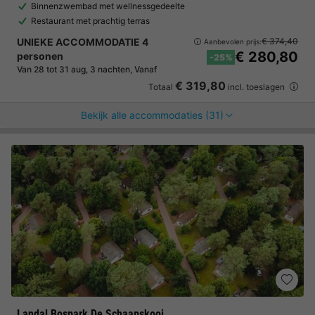
Binnenzwembad met wellnessgedeelte
Restaurant met prachtig terras
UNIEKE ACCOMMODATIE 4
€ 374,40
Aanbevolen prijs:
€ 280,80
personen
-25%
Van 28 tot 31 aug, 3 nachten, Vanaf
€ 319,80
Totaal
incl. toeslagen
Bekijk alle accommodaties (31)
Landal Bospark De Schaapskooi