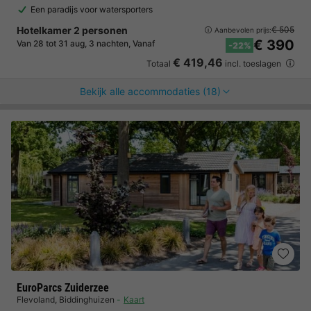
Een paradijs voor watersporters
Hotelkamer 2 personen
€ 505
Aanbevolen prijs:
€ 390
Van 28 tot 31 aug, 3 nachten, Vanaf
-22%
€ 419,46
Totaal
incl. toeslagen
Bekijk alle accommodaties (18)
EuroParcs Zuiderzee
Flevoland
,
Biddinghuizen
Kaart