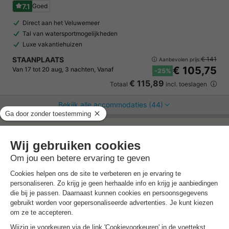
7.1
Goed
Direct aan het Veluwemeer
Tal van watersportmogelijkheden
Luxe vakantiehuizen
STAANPLAATS
€ 141
Aanbevolen prijs:
€ 105,75
Van 17 tot 20 aug, 3 nachten, Vanaf
-25%
€ 115,89
Totaal
incl. toeslagen
Bekijk alle accommodaties (44)
7 nachten onder de €500!
Boek nu een voordelige zomervakantie &
profiteer aan het zwembad!
Ontdek meer