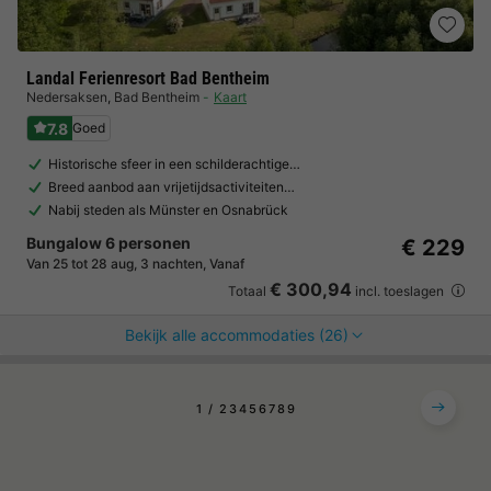
Landal Ferienresort Bad Bentheim
Nedersaksen
,
Bad Bentheim
Kaart
7.8
Goed
Historische sfeer in een schilderachtige…
Breed aanbod aan vrijetijdsactiviteiten…
Nabij steden als Münster en Osnabrück
Bungalow 6 personen
€ 229
Van 25 tot 28 aug, 3 nachten, Vanaf
€ 300,94
Totaal
incl. toeslagen
Bekijk alle accommodaties (26)
1
2
3
4
5
6
7
8
9