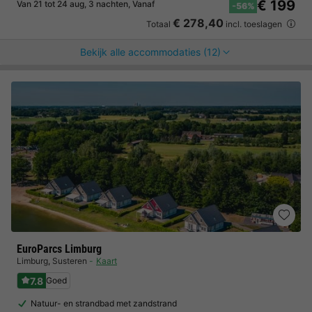
€ 199
Van 21 tot 24 aug, 3 nachten, Vanaf
-56%
€ 278,40
Totaal
incl. toeslagen
Bekijk alle accommodaties (12)
EuroParcs Limburg
Limburg
,
Susteren
Kaart
7.8
Goed
Natuur- en strandbad met zandstrand