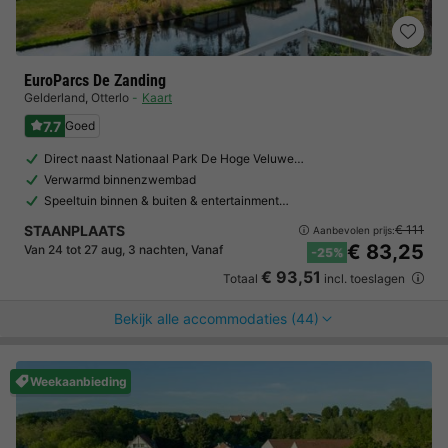
EuroParcs De Zanding
Gelderland
,
Otterlo
Kaart
7.7
Goed
Direct naast Nationaal Park De Hoge Veluwe…
Verwarmd binnenzwembad
Speeltuin binnen & buiten & entertainment…
STAANPLAATS
€ 111
Aanbevolen prijs:
€ 83,25
Van 24 tot 27 aug, 3 nachten, Vanaf
-25%
€ 93,51
Totaal
incl. toeslagen
Bekijk alle accommodaties (44)
Weekaanbieding