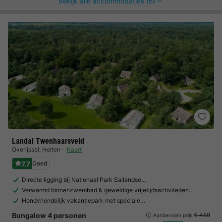
Bekijk alle accommodaties (6)
Landal Twenhaarsveld
Overijssel
,
Holten
Kaart
7.7
Goed
Directe ligging bij Nationaal Park Sallandse…
Verwarmd binnenzwembad & geweldige vrijetijdsactiviteiten…
Hondvriendelijk vakantiepark met speciale…
Bungalow 4 personen
€ 459
Aanbevolen prijs: