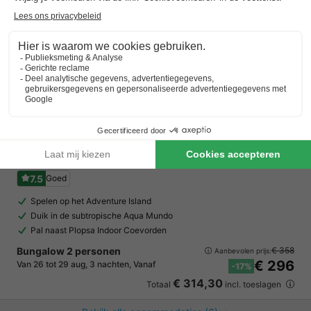
Center Parcs De Huttenheugte
Drenthe
,
Dalen
Kaart
7.5
Goed
Spelen op het Adventure Island
Duik in de subtropische Aqua Mundo
Pal naast Plopsa Indoor Coevorden
Bungalow 2 personen
€ 358
Aanbevolen prijs:
€ 296
Van 26 tot 29 aug, 3 nachten, Vanaf
-17%
€ 314,30
Totaal
incl. toeslagen