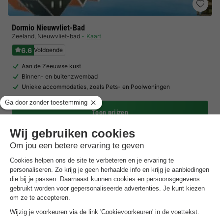
Dormio Nieuwvliet-Bad
Zeeland
,
Nieuwvliet-bad
Kaart
6.6
Voldoende
Aan de Zeeuwse kust
Binnen- en buitenzwembad
Unieke accommodaties, zoals Pets- en Poolwoningen
Toon prijzen