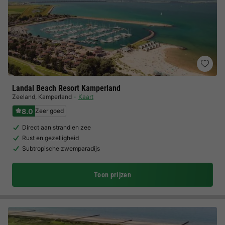
Landal Beach Resort Kamperland
Zeeland
,
Kamperland
Kaart
8.0
Zeer goed
Direct aan strand en zee
Rust en gezelligheid
Subtropische zwemparadijs
Toon prijzen