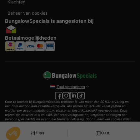
Klachten
Beheer van cookies
BungalowSpecials is aangesloten bij
Betaalmogelijkheden
Taal veranderen
Door te boeken bij BungalowSpecials profiteer je van meer dan 20 jaar ervaring en
een ruim aanbod aan vakantieverblijven. Alle prijzen zijn actuele vanaf prijzen en
worden per accommodatie o.b.v. plaats- en beschikbaarheid weergegeven. Deze
prijzen zijn inclusief btw en exclusief reserveringskosten, verplichte toeslagen per
persoon (per nacht) en eventuele toeristenbelasting. Door middel van cookies willen
wij je zo goed mogelijk van dienst zijn.
© 2002 - 2025 AddGuests B.V. Alle rechten voorbehouden.
Filter
Kaart