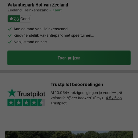
Vakantiepark Hof van Zeeland
Zeeland
,
Heinkenszand
Kaart
7.6
Goed
Aan de rand van Heinkenszand
Kindvriendelijk vakantiepark met speeltuinen…
Nabij strand en zee
Toon prijzen
Trustpilot beoordelingen
Al 10.064+ reizigers gingen je voor! —
„Al
vakantie bij het boeken“
(Emy) ·
4.5 / 5 op
Trustpilot