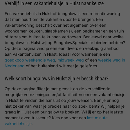
Verblijf in een vakantiehuisje in Hulst naar keuze
Een vakantiehuis in Hulst of bungalow is een recreatiewoning
dat men huurt om de vakantie door te brengen. Een
vakantiewoning beschikt over het algemeen over een
woonkamer, keuken, slaapkamer(s), een badkamer en een tuin
of terras om buiten te kunnen vertoeven. Benieuwd naar welke
bungalows in Hulst wij op BungalowSpecials te bieden hebben?
Op deze pagina vind je een een divers en veelzijdig aanbod
aan vakantiehuizen in Hulst. Ideaal voor wanneer je een
goedkoop weekendje weg
,
midweek weg
of een
weekje weg in
Nederland
of het buitenland wilt met je geliefdes.
Welk soort bungalows in Hulst zijn er beschikbaar?
Op deze pagina filter je met gemak op de verschillende
mogelijke voorzieningen en/of faciliteiten om een vakantiehuisje
in Hulst te vinden die aansluit op jouw wensen. Ben je er nog
niet zeker van waar je precies naar op zoek bent? Wij helpen je
graag in Hulst een bungalow te boeken. Wil jij er op het laatste
moment even tussenuit? Kies dan voor een
last minute
vakantiehuisje
.