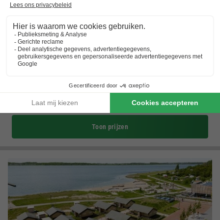
Blue Green Holiday Vakantiehuizen
Zeeland
,
Yerseke
Kaart
9.8
Uitstekend
Toplocaties in Zeeland
Individuele vakantiehuizen
Dichtbij het strand
Toon prijzen