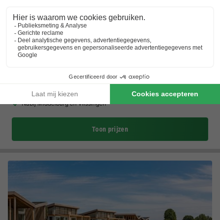
Vakantiepark Broedershoek
Zeeland
,
Koudekerke
(23,3 km van Gaat)
Kaart
8.3
Zeer goed
Natuurrijke omgeving aan de kust
Ruimtelijk, ook voor mindervaliden
Nabij Middelburg en Vlissingen
Toon prijzen