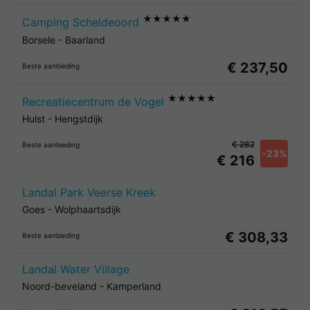
★★★★★
Camping Scheldeoord
Borsele
-
Baarland
€ 237,50
Beste aanbieding
★★★★★
Recreatiecentrum de Vogel
Hulst
-
Hengstdijk
€ 282
Beste aanbieding
-23%
€ 216
Landal Park Veerse Kreek
Goes
-
Wolphaartsdijk
€ 308,33
Beste aanbieding
Landal Water Village
Noord-beveland
-
Kamperland