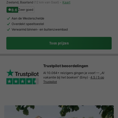
Zeeland
,
Baarland
(12 km van Gaat)
Kaart
8.6
Zeer goed
Aan de Westerschelde
Overdekt speeltoestel
Verwarmd binnen- en buitenzwembad
Toon prijzen
Trustpilot beoordelingen
Al 10.064+ reizigers gingen je voor! —
„Al
vakantie bij het boeken“
(Emy) ·
4.5 / 5 op
Trustpilot