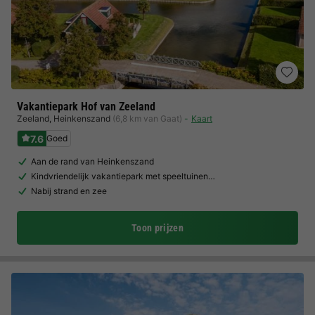
Vakantiepark Hof van Zeeland
Zeeland
,
Heinkenszand
(6,8 km van Gaat)
Kaart
7.6
Goed
Aan de rand van Heinkenszand
Kindvriendelijk vakantiepark met speeltuinen…
Nabij strand en zee
Toon prijzen