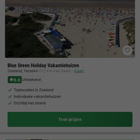
Blue Green Holiday Vakantiehuizen
Zeeland
,
Yerseke
(11,1 km van Gaat)
Kaart
9.8
Uitstekend
Toplocaties in Zeeland
Individuele vakantiehuizen
Dichtbij het strand
Toon prijzen