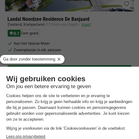
Landal Noordzee Residence De Banjaard
Zeeland
,
Kamperland
(17,9 km van Gaat)
Kaart
8.1
Zeer goed
Aan het Veerse Meer
Zwemplezier in elk seizoen
Nabij Oosterschelde
Toon prijzen