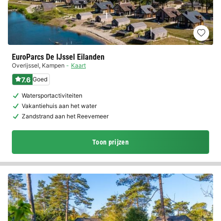
EuroParcs De IJssel Eilanden
Overijssel
,
Kampen
Kaart
7.6
Goed
Watersportactiviteiten
Vakantiehuis aan het water
Zandstrand aan het Reevemeer
Toon prijzen