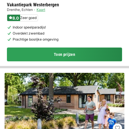
Vakantiepark Westerbergen
Drenthe
,
Echten
Kaart
8.0
Zeer goed
Indoor speelparadijs!
Overdekt zwembad
Prachtige bosrijke omgeving
Toon prijzen