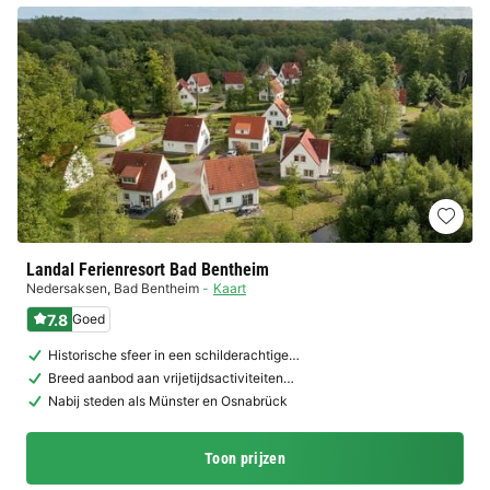
Landal Ferienresort Bad Bentheim
Nedersaksen
,
Bad Bentheim
Kaart
7.8
Goed
Historische sfeer in een schilderachtige…
Breed aanbod aan vrijetijdsactiviteiten…
Nabij steden als Münster en Osnabrück
Toon prijzen