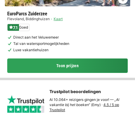
EuroParcs Zuiderzee
Flevoland
,
Biddinghuizen
Kaart
7.1
Goed
Direct aan het Veluwemeer
Tal van watersportmogelijkheden
Luxe vakantiehuizen
Toon prijzen
Trustpilot beoordelingen
Al 10.064+ reizigers gingen je voor! —
„Al
vakantie bij het boeken“
(Emy) ·
4.5 / 5 op
Trustpilot