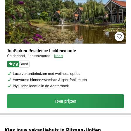
TopParken Residence Lichtenvoorde
Gelderland
,
Lichtenvoorde
Kaart
7.9
Goed
Luxe vakantiehuizen met wellness opties
Verwarmd binnenzwembad & sportfaciliteiten
Idyllische locatie in de Achterhoek
Toon prijzen
Kies jouw vakantiehuis in Rijssen-Holten