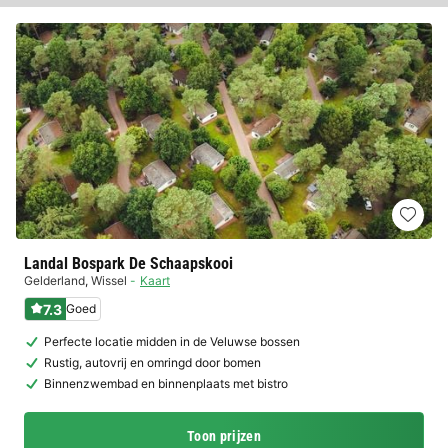
Landal Bospark De Schaapskooi
Gelderland
,
Wissel
Kaart
7.3
Goed
Perfecte locatie midden in de Veluwse bossen
Rustig, autovrij en omringd door bomen
Binnenzwembad en binnenplaats met bistro
Toon prijzen