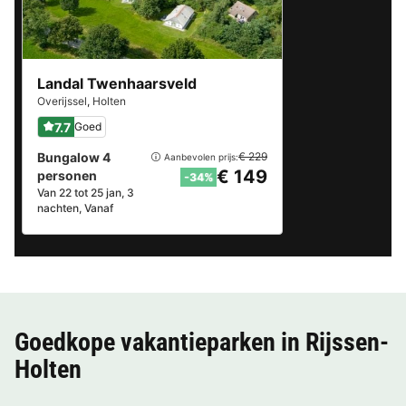
Landal Twenhaarsveld
Overijssel
,
Holten
7.7
Goed
Bungalow 4
€ 229
Aanbevolen prijs:
€ 149
personen
-34%
Van 22 tot 25 jan, 3
nachten, Vanaf
Goedkope vakantieparken in
Rijssen-
Holten