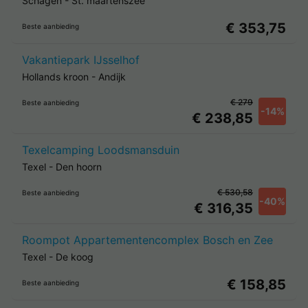
Schagen
-
St. maartenszee
€ 353,75
Beste aanbieding
Vakantiepark IJsselhof
Hollands kroon
-
Andijk
€ 279
Beste aanbieding
-14%
€ 238,85
Texelcamping Loodsmansduin
Texel
-
Den hoorn
€ 530,58
Beste aanbieding
-40%
€ 316,35
Roompot Appartementencomplex Bosch en Zee
Texel
-
De koog
€ 158,85
Beste aanbieding