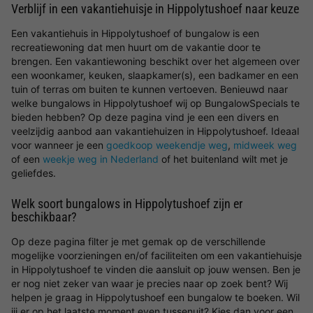
Verblijf in een vakantiehuisje in Hippolytushoef naar keuze
Een vakantiehuis in Hippolytushoef of bungalow is een
recreatiewoning dat men huurt om de vakantie door te
brengen. Een vakantiewoning beschikt over het algemeen over
een woonkamer, keuken, slaapkamer(s), een badkamer en een
tuin of terras om buiten te kunnen vertoeven. Benieuwd naar
welke bungalows in Hippolytushoef wij op BungalowSpecials te
bieden hebben? Op deze pagina vind je een een divers en
veelzijdig aanbod aan vakantiehuizen in Hippolytushoef. Ideaal
voor wanneer je een
goedkoop weekendje weg
,
midweek weg
of een
weekje weg in Nederland
of het buitenland wilt met je
geliefdes.
Welk soort bungalows in Hippolytushoef zijn er
beschikbaar?
Op deze pagina filter je met gemak op de verschillende
mogelijke voorzieningen en/of faciliteiten om een vakantiehuisje
in Hippolytushoef te vinden die aansluit op jouw wensen. Ben je
er nog niet zeker van waar je precies naar op zoek bent? Wij
helpen je graag in Hippolytushoef een bungalow te boeken. Wil
jij er op het laatste moment even tussenuit? Kies dan voor een