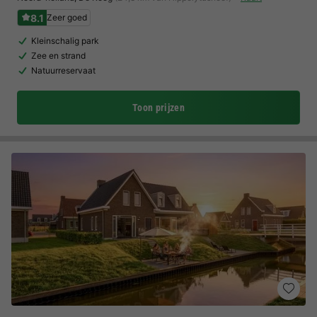
8.1
Zeer goed
Kleinschalig park
Zee en strand
Natuurreservaat
Toon prijzen