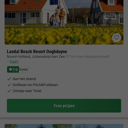
Landal Beach Resort Ooghduyne
Noord-holland
,
Julianadorp Aan Zee
(17 km van Hippolytushoef)
Kaart
7.9
Goed
Aan het strand
Golfbaan en Pitch&Puttbaan
Uitstap naar Texel
Toon prijzen