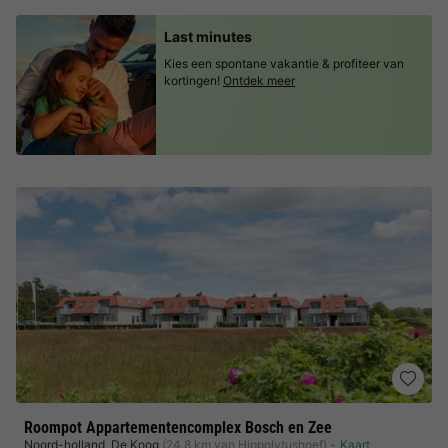
Last minutes
Kies een spontane vakantie & profiteer van
kortingen!
Ontdek meer
Roompot Appartementencomplex Bosch en Zee
Noord-holland
,
De Koog
(24,8 km van Hippolytushoef)
Kaart