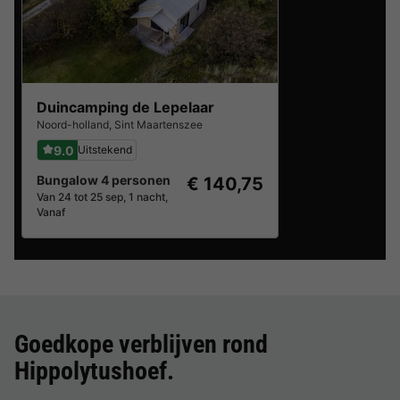
Duincamping de Lepelaar
Noord-holland
,
Sint Maartenszee
9.0
Uitstekend
Bungalow 4 personen
€ 140,75
Van 24 tot 25 sep, 1 nacht,
Vanaf
Goedkope verblijven rond
Hippolytushoef
.