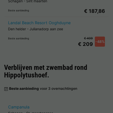
Schagen
-
Sint maarten
€ 187,86
Beste aanbieding
Landal Beach Resort Ooghduyne
Den helder
-
Julianadorp aan zee
€ 409
Beste aanbieding
-48%
€ 209
Verblijven met zwembad rond
Hippolytushoef
.
Beste aanbieding
voor 3 overnachtingen
Campanula