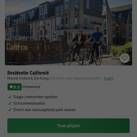
Residentie Californië
Noord-holland
,
De Koog
(23,9 km van Hippolytushoef)
Kaart
9.0
Uitstekend
Dagje zeehonden spotten
Schoonheidssalon
Direct aan natuurgebied park duinen
Toon prijzen