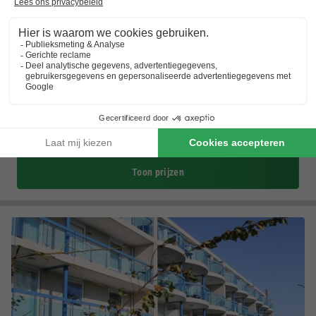
Campanula
Noord-holland
,
St. Maartenszee
(23,4 km van Hippolytushoef)
Kaart
8.5
Zeer goed
Oer-Hollandse omgeving
10 minuten van het strand
Sauna en Turks stoombad
Toon prijzen