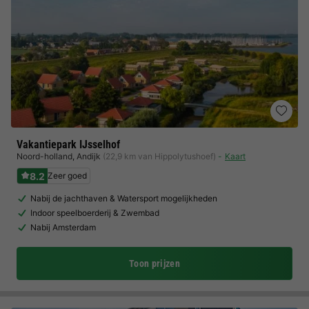
Vakantiepark IJsselhof
Noord-holland
,
Andijk
(22,9 km van Hippolytushoef)
Kaart
8.2
Zeer goed
Nabij de jachthaven & Watersport mogelijkheden
Indoor speelboerderij & Zwembad
Nabij Amsterdam
Toon prijzen