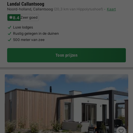
Landal Callantsoog
Noord-holland
,
Callantsoog
(20,3 km van Hippolytushoef)
Kaart
8.4
Zeer goed
Luxe lodges
Rustig gelegen in de duinen
500 meter van zee
Toon prijzen