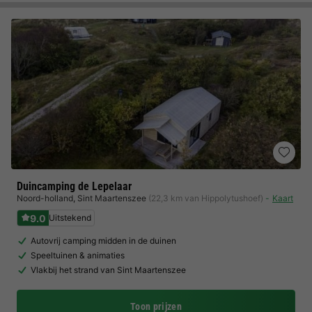
Duincamping de Lepelaar
Noord-holland
,
Sint Maartenszee
(22,3 km van Hippolytushoef)
Kaart
9.0
Uitstekend
Autovrij camping midden in de duinen
Speeltuinen & animaties
Vlakbij het strand van Sint Maartenszee
Toon prijzen