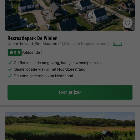
Recreatiepark De Wielen
Noord-holland
,
Sint Maarten
(21,9 km van Hippolytushoef)
Kaart
6.8
Voldoende
Ga fietsen in de omgeving, haal je zwemdiploma…
Ideale locatie vlakbij het Noordzeestrand
De zonnigste regio van Nederland
Toon prijzen