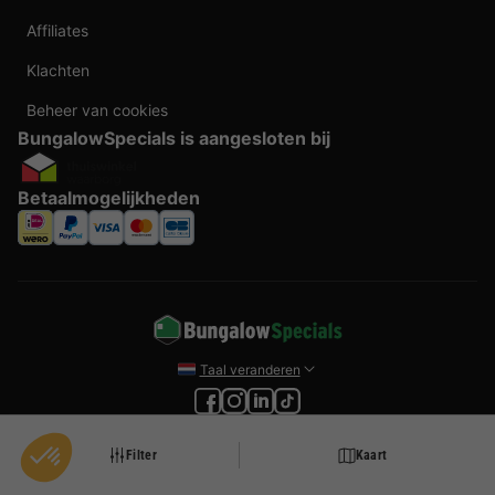
Affiliates
Klachten
Beheer van cookies
BungalowSpecials is aangesloten bij
Betaalmogelijkheden
Taal veranderen
Door te boeken bij BungalowSpecials profiteer je van meer dan 20 jaar ervaring en
een ruim aanbod aan vakantieverblijven. Alle prijzen zijn actuele vanaf prijzen en
worden per accommodatie o.b.v. plaats- en beschikbaarheid weergegeven. Deze
Filter
Kaart
prijzen zijn inclusief btw en exclusief reserveringskosten, verplichte toeslagen per
persoon (per nacht) en eventuele toeristenbelasting. Door middel van cookies willen