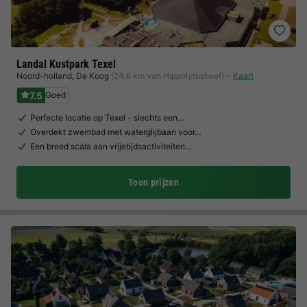
Landal Kustpark Texel
Noord-holland
,
De Koog
(24,6 km van Hippolytushoef)
Kaart
7.5
Goed
Perfecte locatie op Texel - slechts een…
Overdekt zwembad met waterglijbaan voor…
Een breed scala aan vrijetijdsactiviteiten…
Toon prijzen