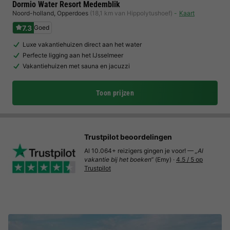
Dormio Water Resort Medemblik
Noord-holland
,
Opperdoes
(18,1 km van Hippolytushoef)
Kaart
7.3
Goed
Luxe vakantiehuizen direct aan het water
Perfecte ligging aan het IJsselmeer
Vakantiehuizen met sauna en jacuzzi
Toon prijzen
Trustpilot beoordelingen
Al 10.064+ reizigers gingen je voor! —
„Al
vakantie bij het boeken“
(Emy) ·
4.5 / 5 op
Trustpilot