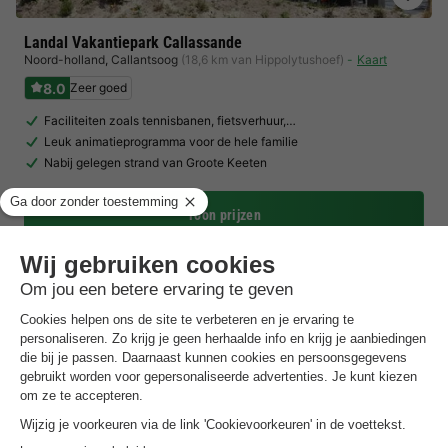
Landal Vakantiepark Callassande
Noord-holland
,
Callantsoog
(18,6 km van Hippolytushoef)
Kaart
8.0
Zeer goed
Faciliteiten zoals tennisbanen, fietsverhuur,…
Leuk animatieprogramma voor de hele familie
Nabij gelegen strand van Groote Keeten
Toon prijzen