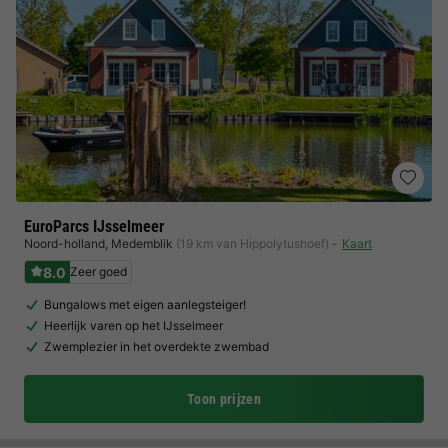
EuroParcs IJsselmeer
Noord-holland
,
Medemblik
(19 km van Hippolytushoef)
Kaart
8.0
Zeer goed
Bungalows met eigen aanlegsteiger!
Heerlijk varen op het IJsselmeer
Zwemplezier in het overdekte zwembad
Toon prijzen