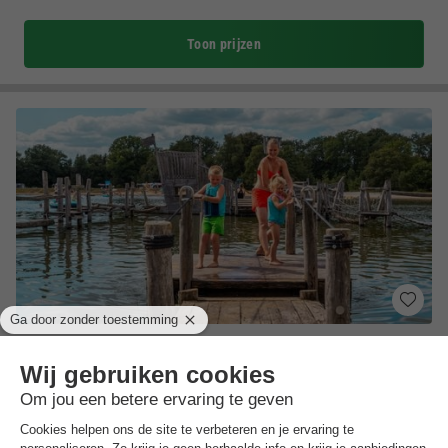
Toon prijzen
Vakantiepark Witterzomer
★★★★★
Drenthe
,
Assen
(41,7 km van Midwolda)
Kaart
7.8
Goed
Comfortabele en ruime vakantiehuisjes!
Verwarmd buitenzwembad mét glijbaan