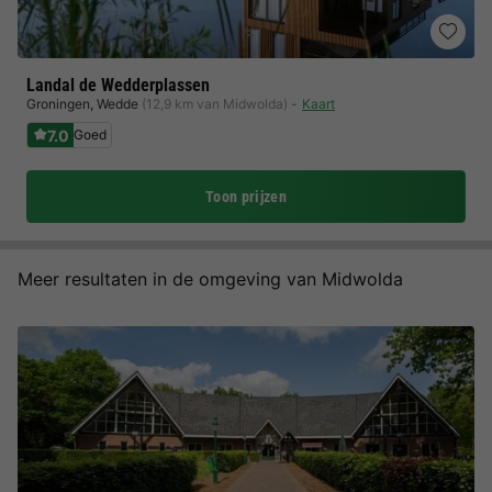
Landal de Wedderplassen
Groningen
,
Wedde
(12,9 km van Midwolda)
Kaart
7.0
Goed
Toon prijzen
Meer resultaten in de omgeving van Midwolda