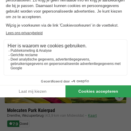
Unieke indoor speeltuin en bowling
Toon prijzen
Molecaten Park Kuierpad
Drenthe
,
Wezuperbrug
(43,9 km van Midwolda)
Kaart
7.9
Goed