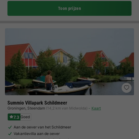
Toon prijzen
Summio Villapark Schildmeer
Groningen
,
Steendam
(14,2 km van Midwolda)
Kaart
7.3
Goed
Aan de oever van het Schildmeer
Vakantievilla aan de oever