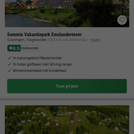
Summio Vakantiepark Emslandermeer
Groningen
,
Vlagtwedde
(18,8 km van Midwolda)
Kaart
6.5
Voldoende
In natuurgebied Westerwolde
9-holes golfbaan met driving range
Binnenzwembad mét kinderbad
Toon prijzen