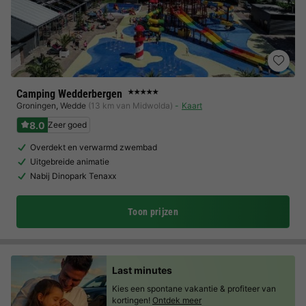
Camping Wedderbergen
★★★★★
Groningen
,
Wedde
(13 km van Midwolda)
Kaart
8.0
Zeer goed
Overdekt en verwarmd zwembad
Uitgebreide animatie
Nabij Dinopark Tenaxx
Toon prijzen
Last minutes
Kies een spontane vakantie & profiteer van
kortingen!
Ontdek meer