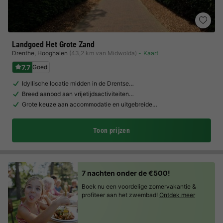
Landgoed Het Grote Zand
Drenthe
,
Hooghalen
(43,2 km van Midwolda)
Kaart
7.7
Goed
Idyllische locatie midden in de Drentse…
Breed aanbod aan vrijetijdsactiviteiten…
Grote keuze aan accommodatie en uitgebreide…
Toon prijzen
7 nachten onder de €500!
Boek nu een voordelige zomervakantie &
profiteer aan het zwembad!
Ontdek meer