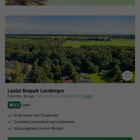
Landal Bospark Lunsbergen
Drenthe
,
Borger
(34,3 km van Midwolda)
Kaart
7.7
Goed
In de buurt van Slagharen
Overdekt zwembad met kinderbad
Natuurgebied Gieten-Borger