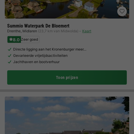
Summio Waterpark De Bloemert
Drenthe
,
Midlaren
(23,7 km van Midwolda)
Kaart
8.0
Zeer goed
Directe ligging aan het Kronenburger meer…
Gevarieerde vrijetijdsactiviteiten
Jachthaven en bootverhuur
Toon prijzen