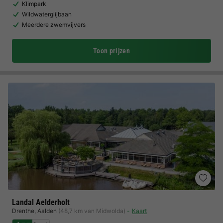
Klimpark
Wildwaterglijbaan
Meerdere zwemvijvers
Toon prijzen
Landal Aelderholt
Drenthe
,
Aalden
(48,7 km van Midwolda)
Kaart