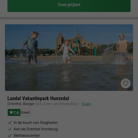
Toon prijzen
Landal Vakantiepark Hunzedal
Drenthe
,
Borger
(33,3 km van Midwolda)
Kaart
7.6
Goed
In de buurt van Slagharen
Aan de Drentse Hondsrug
Wellnesscenter