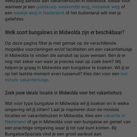
veelzijdig aanbod aan vakantiehuizen in Midwolda. Ideaal voor
wanneer je een
goedkoop weekendje weg
,
midweek weg
of
een
weekje weg in Nederland
of het buitenland wilt met je
geliefdes.
Welk soort bungalows in Midwolda zijn er beschikbaar?
Op deze pagina filter je met gemak op de verschillende
mogelijke voorzieningen en/of faciliteiten om een vakantiehuisje
in Midwolda te vinden die aansluit op jouw wensen. Ben je er
nog niet zeker van waar je precies naar op zoek bent? Wij
helpen je graag in Midwolda een bungalow te boeken. Wil jij er
op het laatste moment even tussenuit? Kies dan voor een
last
minute vakantiehuisje
.
Zoek jouw ideale locatie in Midwolda voor het vakantiehuis
Wat voor type bungalow in Midwolda wil jij boeken en in welke
omgeving wil jij zitten? Laat je inspireren door de mooiste
locaties en vakantiehuizen in Midwolda. Kies een
vakantie in
Nederland
of ga in Midwolda voor een bungalow en geniet van
een prachtige omgeving waar jij tot rust kunt komen. Bij
BungalowSpecials vind je een groot aanbod aan