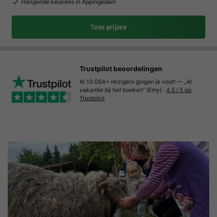
Hangende keukens in Appingedam
Toon prijzen
Trustpilot beoordelingen
Al 10.064+ reizigers gingen je voor! —
„Al
vakantie bij het boeken“
(Emy) ·
4.5 / 5 op
Trustpilot