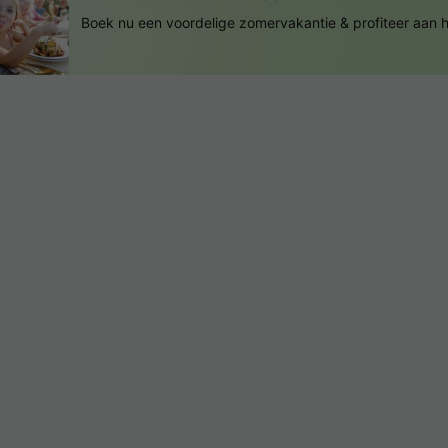
Boek nu een voordelige zomervakantie & profiteer aan