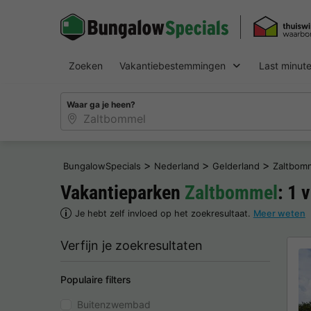
Zoeken
Vakantiebestemmingen
Last minut
Waar ga je heen?
>
>
>
BungalowSpecials
Nederland
Gelderland
Zaltbom
Vakantieparken
Zaltbommel
: 1 
Je hebt zelf invloed op het zoekresultaat.
Meer weten
Verfijn je zoekresultaten
Populaire filters
Buitenzwembad