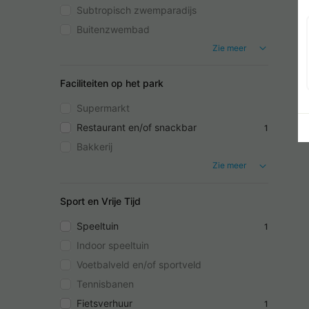
Subtropisch zwemparadijs
Buitenzwembad
Zie meer
Faciliteiten op het park
Supermarkt
Restaurant en/of snackbar
1
Bakkerij
Zie meer
Sport en Vrije Tijd
Speeltuin
1
Indoor speeltuin
Voetbalveld en/of sportveld
Tennisbanen
Fietsverhuur
1