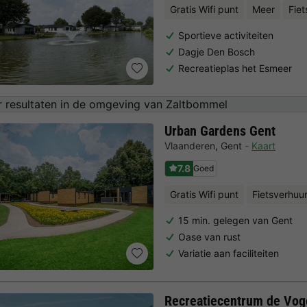
Gratis Wifi punt
Meer
Fiet
Sportieve activiteiten
Dagje Den Bosch
Recreatieplas het Esmeer
 resultaten in de omgeving van Zaltbommel
Urban Gardens Gent
Vlaanderen
,
Gent
Kaart
7.8
Goed
Gratis Wifi punt
Fietsverhuu
15 min. gelegen van Gent
Oase van rust
Variatie aan faciliteiten
Recreatiecentrum de Vog