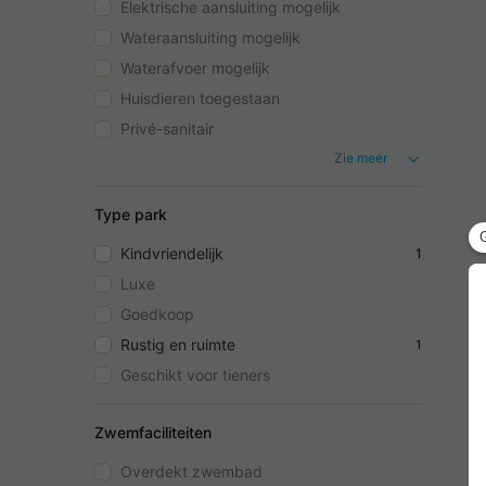
Elektrische aansluiting mogelijk
Wateraansluiting mogelijk
Waterafvoer mogelijk
Huisdieren toegestaan
Privé-sanitair
Zie meer
Type park
Kindvriendelijk
1
Luxe
Goedkoop
Rustig en ruimte
1
Geschikt voor tieners
Zwemfaciliteiten
Overdekt zwembad