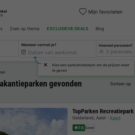
Mijn favorieten
es
Zoek op thema
EXCLUSIEVE DEALS
Blog
Wanneer vertrek je?
Hoeveel personen?
Kies een aankomstdatum om de prijzen weer
te geven
mel
vakantieparken gevonden
Sorteer op
TopParken Recreatiepark
Gelderland
,
Aalst
Kaart
7.6
Goed