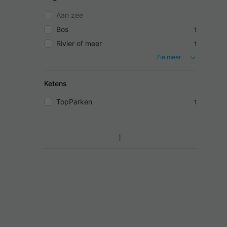
Aan zee
Bos
1
Rivier of meer
1
Zie meer
Ketens
TopParken
1