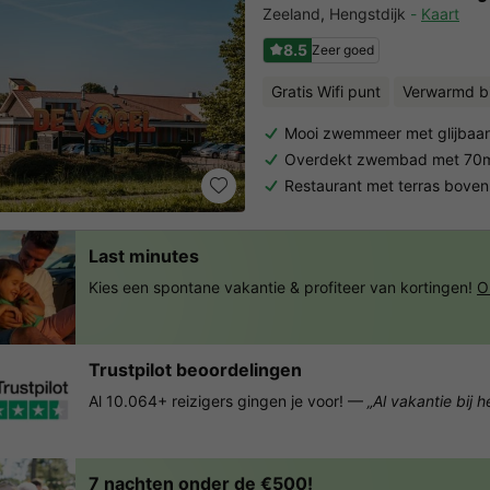
Zeeland
,
Hengstdijk
Kaart
8.5
Zeer goed
Gratis Wifi punt
Verwarmd 
Mooi zwemmeer met glijbaa
Overdekt zwembad met 70m 
Restaurant met terras boven
Last minutes
Kies een spontane vakantie & profiteer van kortingen!
O
Trustpilot beoordelingen
Al 10.064+ reizigers gingen je voor! —
„Al vakantie bij 
7 nachten onder de €500!