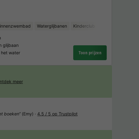
binnenzwembad
Waterglijbanen
Kinderclub
Fietsverhuur
Wat
n
glijbaan
 het water
Toon prijzen
ntdek meer
het boeken“
(Emy) ·
4.5 / 5 op Trustpilot