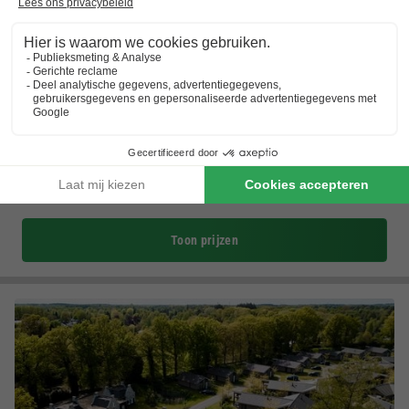
RCN Vakantiepark de Jagerstee
Gelderland
,
Epe
(23,5 km van Ermelo)
Kaart
7.7
Goed
Midden op de Veluwe
Openluchtzwembad met peuter- en kleuterbad
Openluchttheater en supermarkt
Toon prijzen