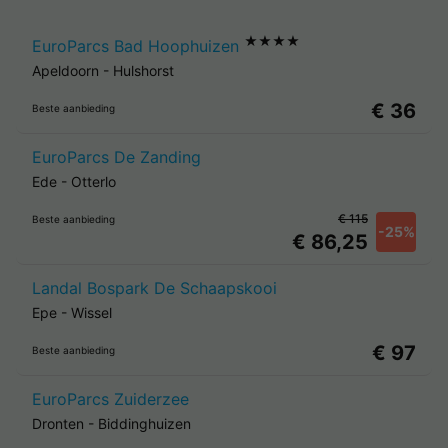
★★★★
EuroParcs Bad Hoophuizen
Apeldoorn
-
Hulshorst
€ 36
Beste aanbieding
EuroParcs De Zanding
Ede
-
Otterlo
€ 115
Beste aanbieding
-25%
€ 86,25
Landal Bospark De Schaapskooi
Epe
-
Wissel
€ 97
Beste aanbieding
EuroParcs Zuiderzee
Dronten
-
Biddinghuizen