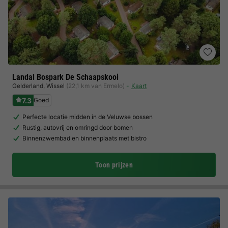
Landal Bospark De Schaapskooi
Gelderland
,
Wissel
(22,1 km van Ermelo)
Kaart
7.3
Goed
Perfecte locatie midden in de Veluwse bossen
Rustig, autovrij en omringd door bomen
Binnenzwembad en binnenplaats met bistro
Toon prijzen