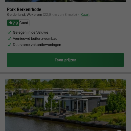
Park Berkenrhode
Gelderland
,
Wekerom
(22,9 km van Ermelo)
Kaart
7.9
Goed
Gelegen in de Veluwe
Vernieuwd buitenzwembad
Duurzame vakantiewoningen
Toon prijzen