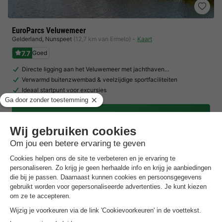
EuroParcs Veluwemeer
Gelderland
,
Nunspeet
(12,7 km van Ermelo)
Kaart
7.7
Goed
Directe ligging aan het Veluwemeer met jachthaven…
Verwarmd buitenzwembad & veelzijdige sportfaciliteiten
Ideaal startpunt voor excursies
Toon prijzen