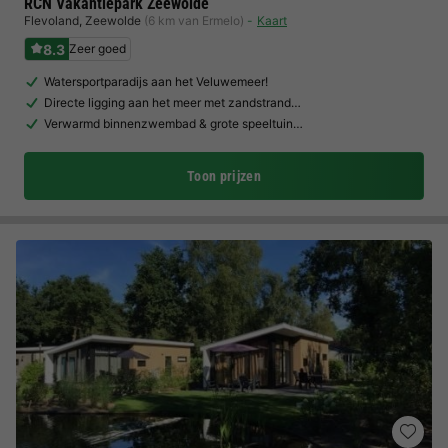
RCN Vakantiepark Zeewolde
Flevoland
,
Zeewolde
(6 km van Ermelo)
Kaart
8.3
Zeer goed
Watersportparadijs aan het Veluwemeer!
Directe ligging aan het meer met zandstrand…
Verwarmd binnenzwembad & grote speeltuin…
Toon prijzen