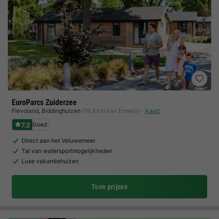
EuroParcs Zuiderzee
Flevoland
,
Biddinghuizen
(19,9 km van Ermelo)
Kaart
7.2
Goed
Direct aan het Veluwemeer
Tal van watersportmogelijkheden
Luxe vakantiehuizen
Toon prijzen