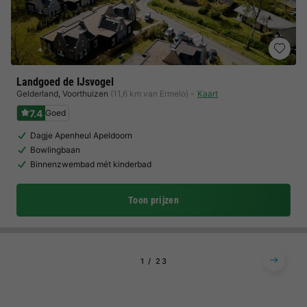
Landgoed de IJsvogel
Gelderland
,
Voorthuizen
(11,6 km van Ermelo)
Kaart
7.4
Goed
Dagje Apenheul Apeldoorn
Bowlingbaan
Binnenzwembad mét kinderbad
Toon prijzen
1
2
3