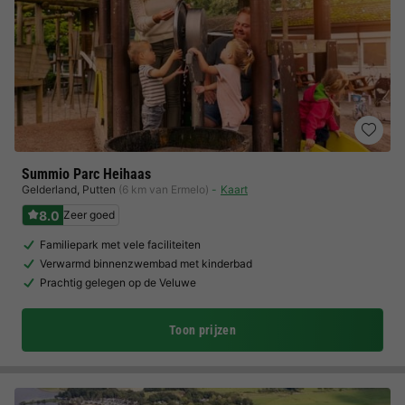
Summio Parc Heihaas
Gelderland
,
Putten
(6 km van Ermelo)
Kaart
8.0
Zeer goed
Familiepark met vele faciliteiten
Verwarmd binnenzwembad met kinderbad
Prachtig gelegen op de Veluwe
Toon prijzen