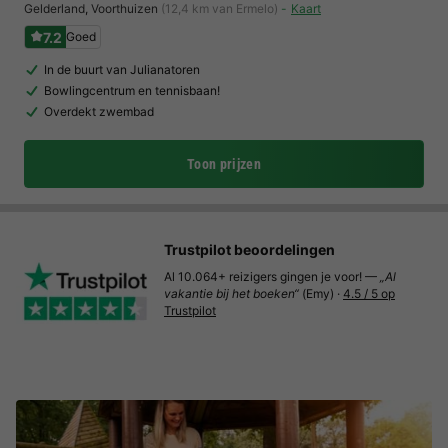
Gelderland
,
Voorthuizen
(12,4 km van Ermelo)
Kaart
7.2
Goed
In de buurt van Julianatoren
Bowlingcentrum en tennisbaan!
Overdekt zwembad
Toon prijzen
Trustpilot beoordelingen
Al 10.064+ reizigers gingen je voor! —
„Al
vakantie bij het boeken“
(Emy) ·
4.5 / 5 op
Trustpilot