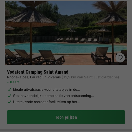
Vodatent Camping Saint Amand
Rhône-alpes
,
Laurac En Vivarais
(32,5 km van Saint Just d'Ardeche)
Kaart
Ideale uitvalsbasis voor uitstapjes in de…
Gezinsvriendelijke combinatie van ontspanning…
Uitstekende recreatiefaciliteiten op het…
Toon prijzen