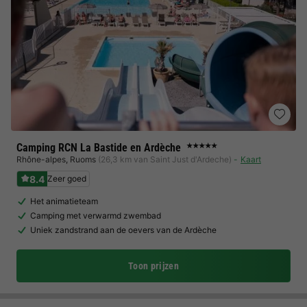
Camping RCN La Bastide en Ardèche
★★★★★
Rhône-alpes
,
Ruoms
(26,3 km van Saint Just d'Ardeche)
Kaart
8.4
Zeer goed
Het animatieteam
Camping met verwarmd zwembad
Uniek zandstrand aan de oevers van de Ardèche
Toon prijzen