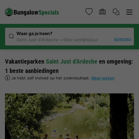
Waar ga je heen?
Aanpassen
Saint Just d'Ardeche
Elke verblijfsduur
Vakantieparken
Saint Just d'Ardeche
en omgeving:
1 beste aanbiedingen
Je hebt zelf invloed op het zoekresultaat.
Meer weten