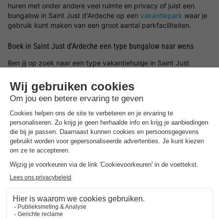
huren met onder andere veel ruimte en privacy of juist een
bungalow in Saint Just d'Ardeche op een
vakantiepark
waar je
gebruik kunt maken van een groot aantal parkfaciliteiten.
Boek in Saint Just d'Ardeche een type bungalow naar wens
Ben jij op zoek naar een type vakantiehuisje in Saint Just
d'Ardeche? Dan zijn er een verscheidenheid aan type
bungalows in Saint Just d'Ardeche om te huren. Kies
bijvoorbeeld voor een luxe vakantiehuis, een bungalow aan het
water of een vakantiewoning op een kindvriendelijk
vakantiepark. Waar je ook voor kiest, met een vakantiehuisje in
Saint Just d'Ardeche en de
aanbiedingen van
BungalowSpecials
zit je altijd goed!
Best beoordeelde parken in de buurt
van
Saint Just D'ardeche
.