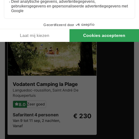
Ontdek de selectie van parken in de buurt van Saint Just
D'ardeche die door onze gasten als beste zijn beoordeeld
Vodatent Camping la Plage
Languedoc-roussillon
,
Saint André De
Roquepertuis
8.0
Zeer goed
Safaritent 4 personen
€ 230
Van 9 tot 11 sep, 2 nachten,
Vanaf