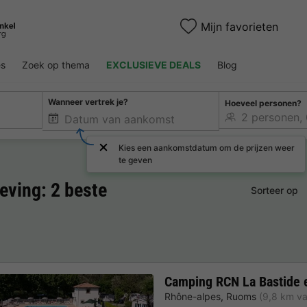
Mijn favorieten
es
Zoek op thema
EXCLUSIEVE DEALS
Blog
Wanneer vertrek je?
Hoeveel personen?
Kies een aankomstdatum om de prijzen weer
te geven
ving: 2 beste
Sorteer op
Camping RCN La Bastide 
Rhône-alpes
,
Ruoms
(9,8 km v