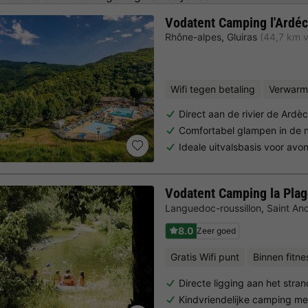
Vodatent Camping l'Ardéc
Rhône-alpes
,
Gluiras
(44,7 km 
Wifi tegen betaling
Verwarm
Direct aan de rivier de Ardè
Comfortabel glampen in de 
Ideale uitvalsbasis voor avo
Vodatent Camping la Pla
Languedoc-roussillon
,
Saint An
8.0
Zeer goed
Gratis Wifi punt
Binnen fitne
Directe ligging aan het stran
Kindvriendelijke camping m