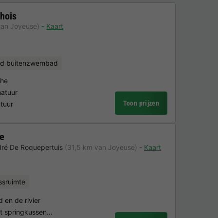
hois
van Joyeuse)
Kaart
d buitenzwembad
che
natuur
Toon prijzen
ntuur
ge
dré De Roquepertuis
(31,5 km van Joyeuse)
Kaart
ssruimte
d en de rivier
et springkussen…