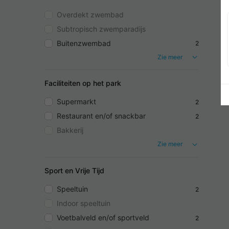
Overdekt zwembad
Subtropisch zwemparadijs
Buitenzwembad
2
Zie meer
Faciliteiten op het park
Supermarkt
2
Restaurant en/of snackbar
2
Bakkerij
Zie meer
Sport en Vrije Tijd
Speeltuin
2
Indoor speeltuin
Voetbalveld en/of sportveld
2