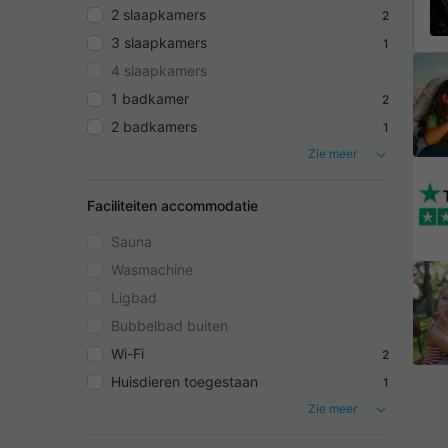
2 slaapkamers
2
3 slaapkamers
1
4 slaapkamers
1 badkamer
2
2 badkamers
1
Zie meer
Faciliteiten accommodatie
Sauna
Wasmachine
Ligbad
Bubbelbad buiten
Wi-Fi
2
Huisdieren toegestaan
1
Zie meer