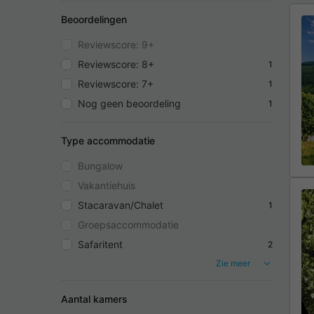
Beoordelingen
Reviewscore: 9+
Reviewscore: 8+
1
Reviewscore: 7+
1
Nog geen beoordeling
1
Type accommodatie
Bungalow
Vakantiehuis
Stacaravan/Chalet
1
Groepsaccommodatie
Safaritent
2
Zie meer
Aantal kamers