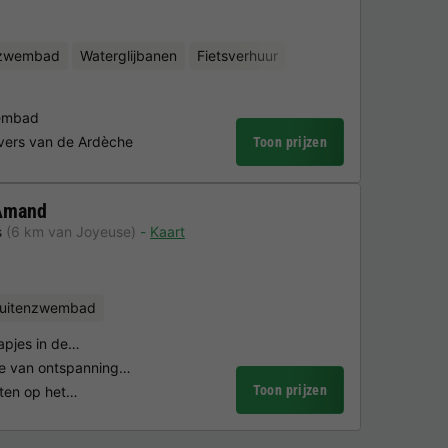
nzwembad
Waterglijbanen
Fietsverhuur
embad
vers van de Ardèche
Toon prijzen
 Amand
s
(6 km van Joyeuse)
Kaart
uitenzwembad
tapjes in de…
ie van ontspanning…
Toon prijzen
eiten op het…