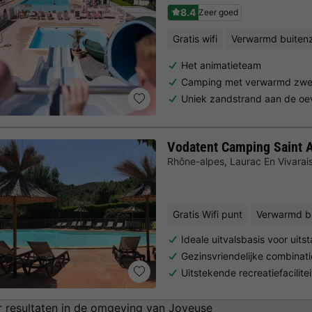
8.4
Zeer goed
Gratis wifi
Verwarmd buite
Het animatieteam
Camping met verwarmd zw
Uniek zandstrand aan de oe
Vodatent Camping Saint
Rhône-alpes
,
Laurac En Vivarai
Gratis Wifi punt
Verwarmd b
Ideale uitvalsbasis voor uits
Gezinsvriendelijke combinat
Uitstekende recreatiefacilit
 resultaten in de omgeving van Joyeuse