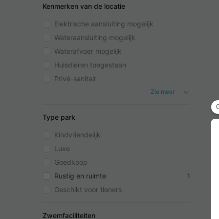
Kenmerken van de locatie
Elektrische aansluiting mogelijk
Wateraansluiting mogelijk
Waterafvoer mogelijk
Huisdieren toegestaan
Privé-sanitair
Zie meer
Type park
Kindvriendelijk
Luxe
Goedkoop
Rustig en ruimte
1
Geschikt voor tieners
Zwemfaciliteiten