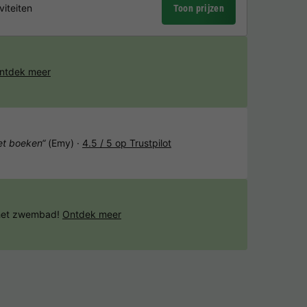
viteiten
Toon prijzen
ntdek meer
het boeken“
(Emy) ·
4.5 / 5 op Trustpilot
 het zwembad!
Ontdek meer