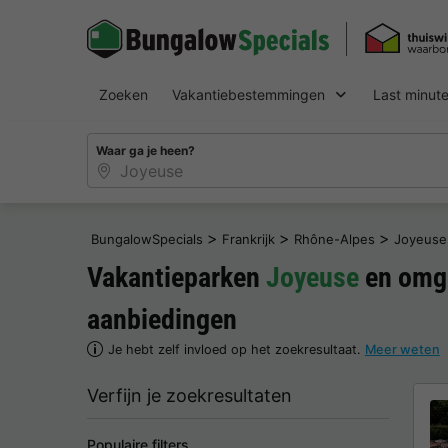
Zoeken
Vakantiebestemmingen
Last minut
Waar ga je heen?
>
>
>
BungalowSpecials
Frankrijk
Rhône-Alpes
Joyeuse
Vakantieparken
Joyeuse
en omge
aanbiedingen
Je hebt zelf invloed op het zoekresultaat.
Meer weten
Verfijn je zoekresultaten
Populaire filters