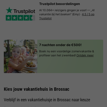
Trustpilot beoordelingen
Al 10.064+ reizigers gingen je voor! —
„Al
vakantie bij het boeken“
(Emy) ·
4.5 / 5 op
Trustpilot
7 nachten onder de €500!
Boek nu een voordelige zomervakantie &
profiteer aan het zwembad!
Ontdek meer
Kies jouw vakantiehuis in Brossac
Verblijf in een vakantiehuisje in Brossac naar keuze