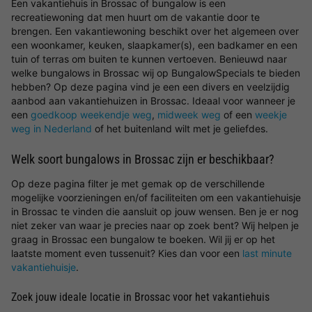
Een vakantiehuis in Brossac of bungalow is een
recreatiewoning dat men huurt om de vakantie door te
brengen. Een vakantiewoning beschikt over het algemeen over
een woonkamer, keuken, slaapkamer(s), een badkamer en een
tuin of terras om buiten te kunnen vertoeven. Benieuwd naar
welke bungalows in Brossac wij op BungalowSpecials te bieden
hebben? Op deze pagina vind je een een divers en veelzijdig
aanbod aan vakantiehuizen in Brossac. Ideaal voor wanneer je
een
goedkoop weekendje weg
,
midweek weg
of een
weekje
weg in Nederland
of het buitenland wilt met je geliefdes.
Welk soort bungalows in Brossac zijn er beschikbaar?
Op deze pagina filter je met gemak op de verschillende
mogelijke voorzieningen en/of faciliteiten om een vakantiehuisje
in Brossac te vinden die aansluit op jouw wensen. Ben je er nog
niet zeker van waar je precies naar op zoek bent? Wij helpen je
graag in Brossac een bungalow te boeken. Wil jij er op het
laatste moment even tussenuit? Kies dan voor een
last minute
vakantiehuisje
.
Zoek jouw ideale locatie in Brossac voor het vakantiehuis