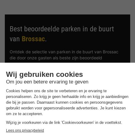
Best beoordeelde parken in de buurt
van
Brossac
.
Ontdek de selectie van parken in de buurt van Brossac
die door onze gasten als beste zijn beoordeeld