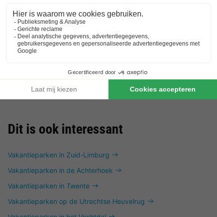
Vodatent Camping Paradis Aubeterre
Poitou-charentes
,
Aubeterre Sur Dronne
Safaritent 4 personen
€ 240
Van 10 tot 12 sep, 2 nachten,
Vanaf
Dit is ook interessant
Vakantieparken in Zuid-Limburg
Vakantieparken in de Achterhoek
Vakantieparken in Twente
Vakantieparken op de Utrechtse Heuvelrug
Vakantieparken in het Vechtdal