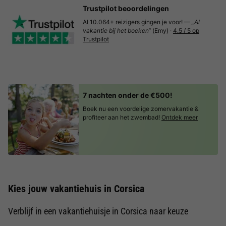
Trustpilot beoordelingen
Al 10.064+ reizigers gingen je voor! —
„Al
vakantie bij het boeken“
(Emy) ·
4.5 / 5 op
Trustpilot
7 nachten onder de €500!
Boek nu een voordelige zomervakantie &
profiteer aan het zwembad!
Ontdek meer
Kies jouw vakantiehuis in Corsica
Verblijf in een vakantiehuisje in Corsica naar keuze