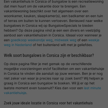
Een vakantiehuis in Corsica of bungalow is een recreatiewoning
dat men huurt om de vakantie door te brengen. Een
vakantiewoning beschikt over het algemeen over een
woonkamer, keuken, slaapkamer(s), een badkamer en een tuin
of terras om buiten te kunnen vertoeven. Benieuwd naar welke
bungalows in Corsica wij op BungalowSpecials te bieden
hebben? Op deze pagina vind je een een divers en veelzijdig
aanbod aan vakantiehuizen in Corsica. Ideaal voor wanneer je
een
goedkoop weekendje weg
,
midweek weg
of een
weekje
weg in Nederland
of het buitenland wilt met je geliefdes.
Welk soort bungalows in Corsica zijn er beschikbaar?
Op deze pagina filter je met gemak op de verschillende
mogelijke voorzieningen en/of faciliteiten om een vakantiehuisje
in Corsica te vinden die aansluit op jouw wensen. Ben je er nog
niet zeker van waar je precies naar op zoek bent? Wij helpen je
graag in Corsica een bungalow te boeken. Wil jij er op het
laatste moment even tussenuit? Kies dan voor een
last minute
vakantiehuisje
.
Zoek jouw ideale locatie in Corsica voor het vakantiehuis