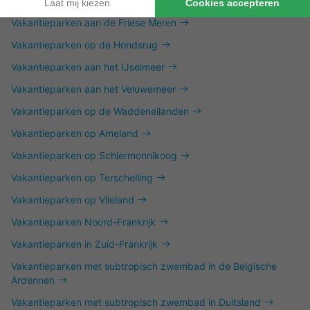
Vakantieparken in het Vechtdal
Vakantieparken aan de Friese Meren
Vakantieparken op de Hondsrug
Vakantieparken aan het IJselmeer
Vakantieparken aan het Veluwemeer
Vakantieparken op de Waddeneilanden
Vakantieparken op Ameland
Vakantieparken op Schiermonnikoog
Vakantieparken op Terschelling
Vakantieparken op Vlieland
Vakantieparken Noord-Frankrijk
Vakantieparken in Zuid-Frankrijk
Vakantieparken met subtropisch zwembad in de Belgische
Ardennen
Vakantieparken met subtropisch zwembad in Duitsland