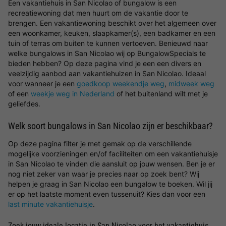
Een vakantiehuis in San Nicolao of bungalow is een
recreatiewoning dat men huurt om de vakantie door te
brengen. Een vakantiewoning beschikt over het algemeen over
een woonkamer, keuken, slaapkamer(s), een badkamer en een
tuin of terras om buiten te kunnen vertoeven. Benieuwd naar
welke bungalows in San Nicolao wij op BungalowSpecials te
bieden hebben? Op deze pagina vind je een een divers en
veelzijdig aanbod aan vakantiehuizen in San Nicolao. Ideaal
voor wanneer je een
goedkoop weekendje weg
,
midweek weg
of een
weekje weg in Nederland
of het buitenland wilt met je
geliefdes.
Welk soort bungalows in San Nicolao zijn er beschikbaar?
Op deze pagina filter je met gemak op de verschillende
mogelijke voorzieningen en/of faciliteiten om een vakantiehuisje
in San Nicolao te vinden die aansluit op jouw wensen. Ben je er
nog niet zeker van waar je precies naar op zoek bent? Wij
helpen je graag in San Nicolao een bungalow te boeken. Wil jij
er op het laatste moment even tussenuit? Kies dan voor een
last minute vakantiehuisje
.
Zoek jouw ideale locatie in San Nicolao voor het vakantiehuis