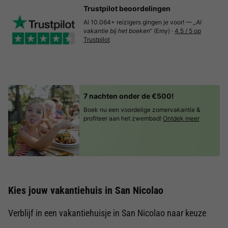
Trustpilot beoordelingen
Al 10.064+ reizigers gingen je voor! —
„Al
vakantie bij het boeken“
(Emy) ·
4.5 / 5 op
Trustpilot
7 nachten onder de €500!
Boek nu een voordelige zomervakantie &
profiteer aan het zwembad!
Ontdek meer
Kies jouw vakantiehuis in San Nicolao
Verblijf in een vakantiehuisje in San Nicolao naar keuze