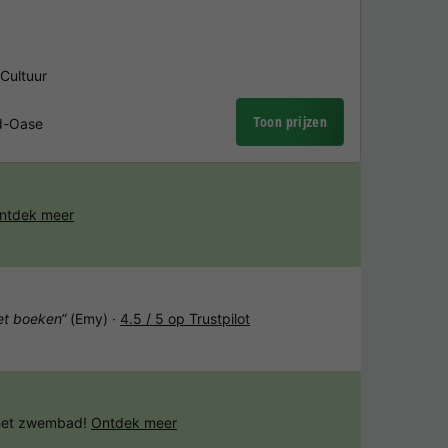
Cultuur
Toon prijzen
d-Oase
ntdek meer
het boeken“
(Emy) ·
4.5 / 5 op Trustpilot
 het zwembad!
Ontdek meer