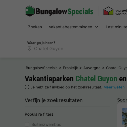
Zoeken
Vakantiebestemmingen
Last minut
Waar ga je heen?
>
>
>
BungalowSpecials
Frankrijk
Auvergne
Chatel Guy
Vakantieparken
Chatel Guyon
en
Je hebt zelf invloed op het zoekresultaat.
Meer weten
Soor
Verfijn je zoekresultaten
Populaire filters
Buitenzwembad