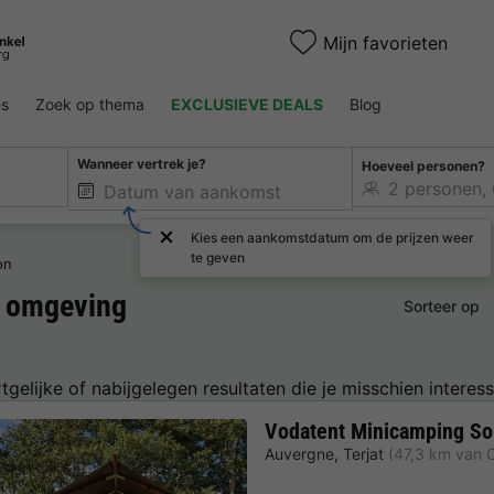
Mijn favorieten
es
Zoek op thema
EXCLUSIEVE DEALS
Blog
Wanneer vertrek je?
Hoeveel personen?
Kies een aankomstdatum om de prijzen weer
te geven
on
 omgeving
Sorteer op
tgelijke of nabijgelegen resultaten die je misschien interess
Vodatent Minicamping So
Auvergne
,
Terjat
(47,3 km van 