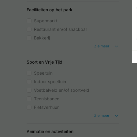
Faciliteiten op het park
Supermarkt
Restaurant en/of snackbar
Bakkerij
Zie meer
Sport en Vrije Tijd
Speeltuin
Indoor speeltuin
Voetbalveld en/of sportveld
Tennisbanen
Fietsverhuur
Zie meer
Animatie en activiteiten