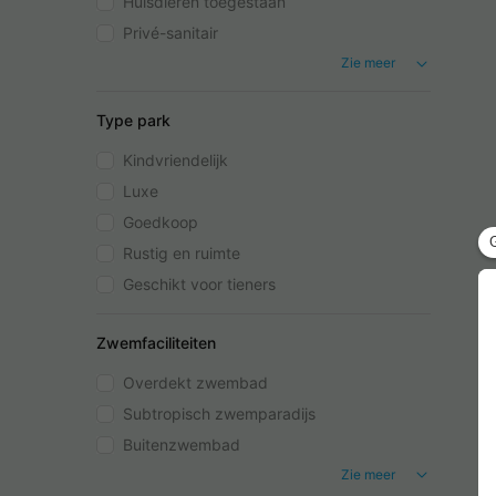
Huisdieren toegestaan
Privé-sanitair
Zie meer
Type park
Kindvriendelijk
Luxe
Goedkoop
Rustig en ruimte
Geschikt voor tieners
Zwemfaciliteiten
Overdekt zwembad
Subtropisch zwemparadijs
Buitenzwembad
Zie meer