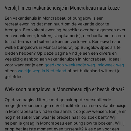
Verblijf in een vakantiehuisje in Moncrabeau naar keuze
Een vakantiehuis in Moncrabeau of bungalow is een
recreatiewoning dat men huurt om de vakantie door te
brengen. Een vakantiewoning beschikt over het algemeen over
een woonkamer, keuken, slaapkamer(s), een badkamer en een
tuin of terras om buiten te kunnen vertoeven. Benieuwd naar
welke bungalows in Moncrabeau wij op BungalowSpecials te
bieden hebben? Op deze pagina vind je een een divers en
veelzijdig aanbod aan vakantiehuizen in Moncrabeau. Ideaal
voor wanneer je een
goedkoop weekendje weg
,
midweek weg
of een
weekje weg in Nederland
of het buitenland wilt met je
geliefdes.
Welk soort bungalows in Moncrabeau zijn er beschikbaar?
Op deze pagina filter je met gemak op de verschillende
mogelijke voorzieningen en/of faciliteiten om een vakantiehuisje
in Moncrabeau te vinden die aansluit op jouw wensen. Ben je er
nog niet zeker van waar je precies naar op zoek bent? Wij
helpen je graag in Moncrabeau een bungalow te boeken. Wil jij
er op het laatste moment even tussenuit? Kies dan voor een