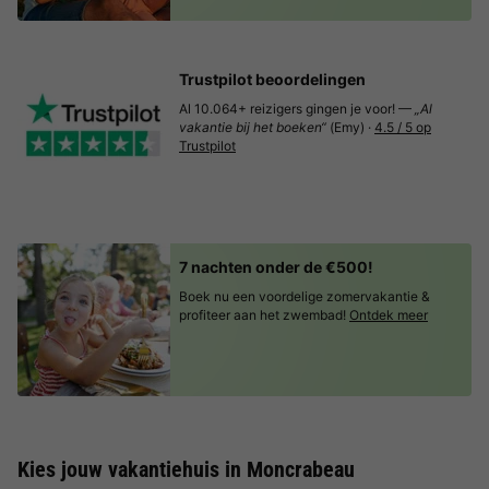
Trustpilot beoordelingen
Al 10.064+ reizigers gingen je voor! —
„Al
vakantie bij het boeken“
(Emy) ·
4.5 / 5 op
Trustpilot
7 nachten onder de €500!
Boek nu een voordelige zomervakantie &
profiteer aan het zwembad!
Ontdek meer
Kies jouw vakantiehuis in Moncrabeau