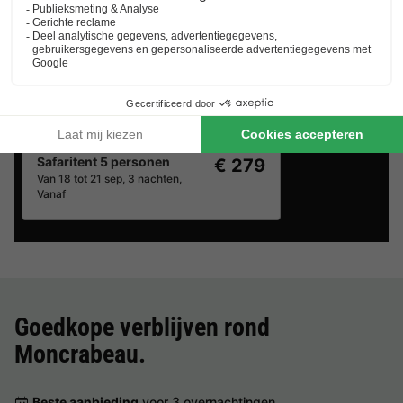
Vodatent Camping Le Camp de Florence
Midi-pyrénées
,
La Romieu
Safaritent 5 personen
€ 279
Van 18 tot 21 sep, 3 nachten,
Vanaf
Goedkope verblijven rond
Moncrabeau
.
Beste aanbieding
voor 3 overnachtingen