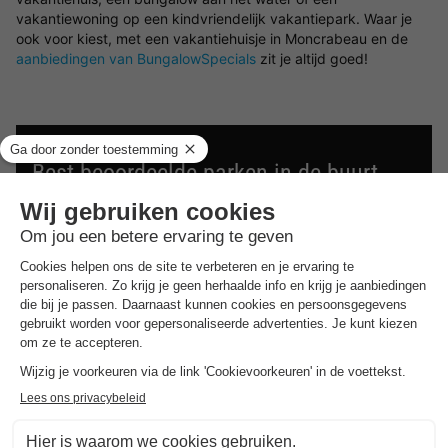
vakantiewoning op een kindvriendelijk vakantiepark. Waar je
ook voor kiest, met een vakantiehuisje in Moncrabeau en de
aanbiedingen van BungalowSpecials
zit je altijd goed!
Best beoordeelde parken in de buurt
van
Moncrabeau
.
Ontdek de selectie van parken in de buurt van
Moncrabeau die door onze gasten als beste zijn
beoordeeld