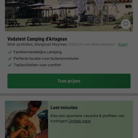
Vodatent Camping d'Artagnan
Midi-pyrénées
,
Margouet Meymes
(39,9 km van Moncrabeau)
Kaart
Familievriendelijke camping
Perfecte locatie voor buitenavonturen
Topfaciliteiten voor comfort
Toon prijzen
Last minutes
Kies een spontane vakantie & profiteer van
kortingen!
Ontdek meer