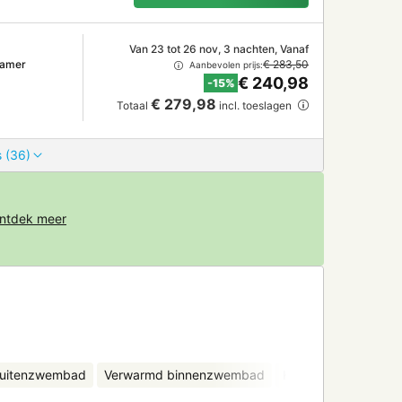
Van 23 tot 26 nov, 3 nachten, Vanaf
kamer
€ 283,50
Aanbevolen prijs:
€ 240,98
-15%
€ 279,98
Totaal
incl. toeslagen
 (36)
ntdek meer
uitenzwembad
Verwarmd binnenzwembad
Kinderclub
Fietsv