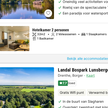
Oneindig veel activiteiten vo
Roetsj van de spectaculaire 
Een paradijs voor watersport
Hotelkamer 2 personen
32m2
2 Volwassenen
1 Slaapkamers
1 Badkamer
Bekijk alle accommodaties
Landal Bospark Lunsberg
Drenthe
,
Borger
Kaart
7.7
Goed
Gratis Wifi punt
Verwarmd 
In de buurt van Slagharen
Overdekt zwembad met kin