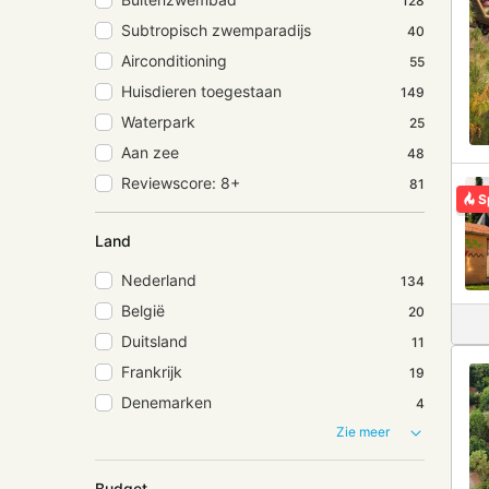
128
Subtropisch zwemparadijs
40
Airconditioning
55
Huisdieren toegestaan
149
Waterpark
25
Aan zee
48
Reviewscore: 8+
81
S
Land
Nederland
134
België
20
Duitsland
11
Frankrijk
19
Denemarken
4
Zie meer
Budget