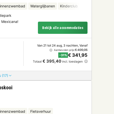
binnenzwembad
Waterglijbanen
Kinderclub
Fietsverhuur
Wat
tiepark
a Mexicana!
Bekijk alle accommodaties
Van 21 tot 24 aug, 3 nachten, Vanaf
€ 499,95
Aanbevolen prijs:
€ 341,95
-31%
€ 395,40
Totaal
incl. toeslagen
 (17)
pskooi
binnenzwembad
Fietsverhuur