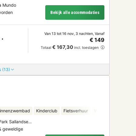
ua Mundo
evorden
Bekijk alle accommodaties
Van 13 tot 16 nov, 3 nachten, Vanaf
€ 149
€ 167,30
Totaal
incl. toeslagen
 (13)
binnenzwembad
Kinderclub
Fietsverhuur
Waterattracties
Mi
l Park Sallandse…
 geweldige