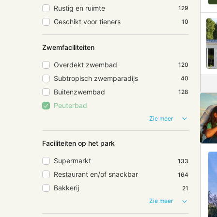
Rustig en ruimte
129
Geschikt voor tieners
10
Zwemfaciliteiten
Overdekt zwembad
120
Subtropisch zwemparadijs
40
Buitenzwembad
128
Peuterbad
Zie meer
Faciliteiten op het park
Supermarkt
133
Restaurant en/of snackbar
164
Bakkerij
21
Zie meer