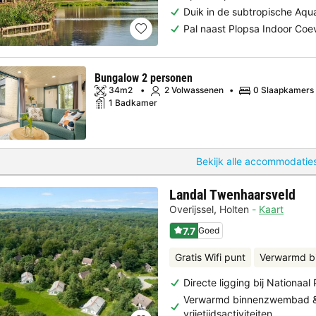
Duik in de subtropische Aq
Pal naast Plopsa Indoor Co
Bungalow 2 personen
34m2
2 Volwassenen
0 Slaapkamers
1 Badkamer
Bekijk alle accommodaties
Landal Twenhaarsveld
Overijssel
,
Holten
Kaart
7.7
Goed
Gratis Wifi punt
Verwarmd 
Directe ligging bij Nationaa
Verwarmd binnenzwembad &
vrijetijdsactiviteiten…