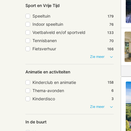
Sport en Vrije Tijd
Speeltuin
179
Indoor speeltuin
76
Voetbalveld en/of sportveld
133
Tennisbanen
70
Fietsverhuur
166
Zie meer
Animatie en activiteiten
Kinderclub en animatie
158
Thema-avonden
6
Kinderdisco
3
Zie meer
In de buurt