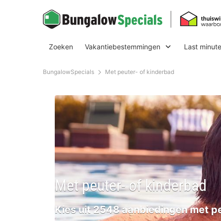
Zoeken
Vakantiebestemmingen
Last minut
BungalowSpecials
Met peuter- of kinderbad
Met peuter- of kinderbad
Kies uit 2548 aanbiedingen met p