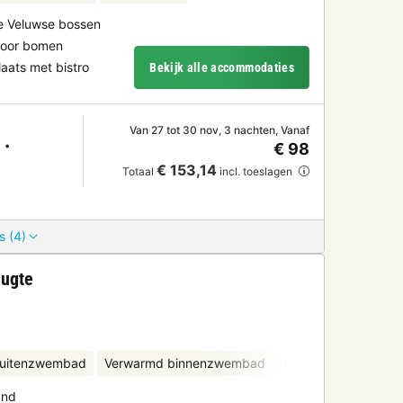
de Veluwse bossen
 door bomen
ats met bistro
Bekijk alle accommodaties
Van 27 tot 30 nov, 3 nachten, Vanaf
€ 98
€ 153,14
Totaal
incl. toeslagen
s (4)
eugte
uitenzwembad
Verwarmd binnenzwembad
Kinderclub
Fietsv
and