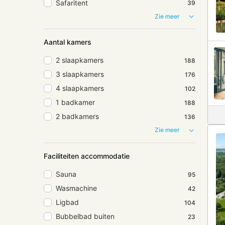
Safaritent
39
Zie meer
Aantal kamers
2 slaapkamers
188
3 slaapkamers
176
4 slaapkamers
102
1 badkamer
188
2 badkamers
136
Zie meer
Faciliteiten accommodatie
Sauna
95
Wasmachine
42
Ligbad
104
Bubbelbad buiten
23