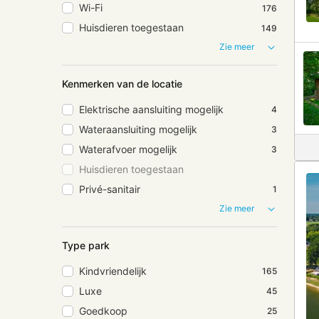
Wi-Fi
176
Huisdieren toegestaan
149
Zie meer
Kenmerken van de locatie
Elektrische aansluiting mogelijk
4
Wateraansluiting mogelijk
3
Waterafvoer mogelijk
3
Huisdieren toegestaan
Privé-sanitair
1
Zie meer
Type park
Kindvriendelijk
165
Luxe
45
Goedkoop
25