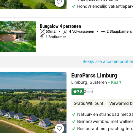
Hondvriendelijk vakantiepar
Bungalow 4 personen
50m2
4 Volwassenen
2 Slaapkamers
1 Badkamer
Bekijk alle accommodaties
EuroParcs Limburg
Limburg
,
Susteren
Kaart
7.8
Goed
Gratis Wifi punt
Verwarmd 
Natuur- en strandbad met z
Binnenzwembad met wellnes
Restaurant met prachtig terr