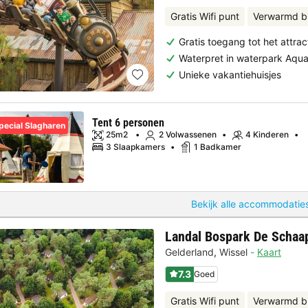
Gratis Wifi punt
Verwarmd 
Gratis toegang tot het attrac
Waterpret in waterpark Aqu
Unieke vakantiehuisjes
Tent 6 personen
pecial Slagharen
25m2
2 Volwassenen
4 Kinderen
3 Slaapkamers
1 Badkamer
Bekijk alle accommodaties
Landal Bospark De Schaa
Gelderland
,
Wissel
Kaart
7.3
Goed
Gratis Wifi punt
Verwarmd 