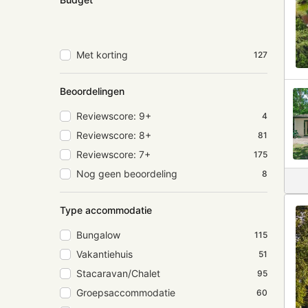
Met korting
127
Beoordelingen
Reviewscore: 9+
4
Reviewscore: 8+
81
Reviewscore: 7+
175
Nog geen beoordeling
8
Type accommodatie
Bungalow
115
Vakantiehuis
51
Stacaravan/Chalet
95
Groepsaccommodatie
60