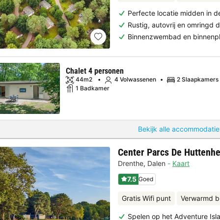
Perfecte locatie midden in 
Rustig, autovrij en omringd
Binnenzwembad en binnenpla
Chalet 4 personen
44m2
4 Volwassenen
2 Slaapkamers
1 Badkamer
Bekijk alle accommodatie
Center Parcs De Huttenh
Drenthe
,
Dalen
Kaart
7.5
Goed
Gratis Wifi punt
Verwarmd b
Spelen op het Adventure Isl