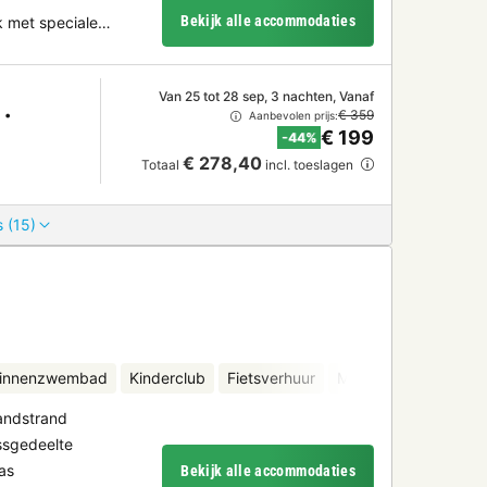
Bekijk alle accommodaties
k met speciale…
Van 25 tot 28 sep, 3 nachten, Vanaf
€ 359
Aanbevolen prijs:
€ 199
-44%
€ 278,40
Totaal
incl. toeslagen
 (15)
binnenzwembad
Kinderclub
Fietsverhuur
Minigolf
Sauna
andstrand
sgedeelte
as
Bekijk alle accommodaties