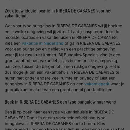
Zoek jouw ideale locatie in RIBERA DE CABANES voor het
vakantiehuis
Wat voor type bungalow in RIBERA DE CABANES wil jij boeken
en in welke omgeving wil jij zitten? Laat je inspireren door de
mooiste locaties en vakantiehuizen in RIBERA DE CABANES.
Kies een
vakantie in Nederland
of ga in RIBERA DE CABANES
voor een bungalow en geniet van een prachtige omgeving
waar jij tot rust kunt komen. Bij BungalowSpecials vind je een
groot aanbod aan vakantiehuisjes in een bosrijke omgeving,
aan zee, tussen de bergen of in een rustige omgeving. Het is
dus mogelijk om een vakantiehuis in RIBERA DE CABANES te
huren met onder andere veel ruimte en privacy of juist een
bungalow in RIBERA DE CABANES op een
vakantiepark
waar je
gebruik kunt maken van een groot aantal parkfaciliteiten.
Boek in RIBERA DE CABANES een type bungalow naar wens
Ben jij op zoek naar een type vakantiehuisje in RIBERA DE
CABANES? Dan zijn er een verscheidenheid aan type
bungalows in RIBERA DE CABANES om te huren. Kies
bijvoorbeeld voor een luxe vakantiehuis, een bungalow aan het