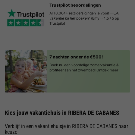
Trustpilot beoordelingen
Al 10.064+ reizigers gingen je voor! —
„Al
vakantie bij het boeken“
(Emy) ·
4.5 / 5 op
Trustpilot
7 nachten onder de €500!
Boek nu een voordelige zomervakantie &
profiteer aan het zwembad!
Ontdek meer
Kies jouw vakantiehuis in RIBERA DE CABANES
Verblijf in een vakantiehuisje in RIBERA DE CABANES naar
keuze