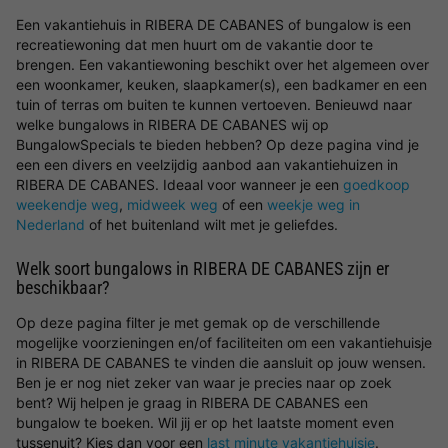
Een vakantiehuis in RIBERA DE CABANES of bungalow is een
recreatiewoning dat men huurt om de vakantie door te
brengen. Een vakantiewoning beschikt over het algemeen over
een woonkamer, keuken, slaapkamer(s), een badkamer en een
tuin of terras om buiten te kunnen vertoeven. Benieuwd naar
welke bungalows in RIBERA DE CABANES wij op
BungalowSpecials te bieden hebben? Op deze pagina vind je
een een divers en veelzijdig aanbod aan vakantiehuizen in
RIBERA DE CABANES. Ideaal voor wanneer je een
goedkoop
weekendje weg
,
midweek weg
of een
weekje weg in
Nederland
of het buitenland wilt met je geliefdes.
Welk soort bungalows in RIBERA DE CABANES zijn er
beschikbaar?
Op deze pagina filter je met gemak op de verschillende
mogelijke voorzieningen en/of faciliteiten om een vakantiehuisje
in RIBERA DE CABANES te vinden die aansluit op jouw wensen.
Ben je er nog niet zeker van waar je precies naar op zoek
bent? Wij helpen je graag in RIBERA DE CABANES een
bungalow te boeken. Wil jij er op het laatste moment even
tussenuit? Kies dan voor een
last minute vakantiehuisje
.