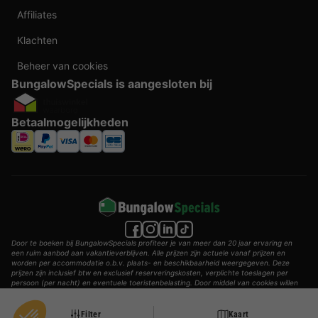
Affiliates
Klachten
Beheer van cookies
BungalowSpecials is aangesloten bij
Betaalmogelijkheden
Door te boeken bij BungalowSpecials profiteer je van meer dan 20 jaar ervaring en
een ruim aanbod aan vakantieverblijven. Alle prijzen zijn actuele vanaf prijzen en
worden per accommodatie o.b.v. plaats- en beschikbaarheid weergegeven. Deze
prijzen zijn inclusief btw en exclusief reserveringskosten, verplichte toeslagen per
persoon (per nacht) en eventuele toeristenbelasting. Door middel van cookies willen
wij je zo goed mogelijk van dienst zijn.
© 2002 - 2025 AddGuests B.V. Alle rechten voorbehouden.
Filter
Kaart