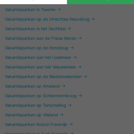
Vakantieparken in Twente
Vakantieparken op de Utrechtse Heuvelrug
Vakantieparken in het Vechtdal
Vakantieparken aan de Friese Meren
Vakantieparken op de Hondsrug
Vakantieparken aan het IJselmeer
Vakantieparken aan het Veluwemeer
Vakantieparken op de Waddeneilanden
Vakantieparken op Ameland
Vakantieparken op Schiermonnikoog
Vakantieparken op Terschelling
Vakantieparken op Vlieland
Vakantieparken Noord-Frankrijk
Vakantieparken in Zuid-Frankrijk