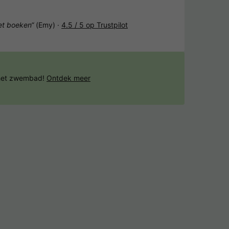
het boeken“
(Emy) ·
4.5 / 5 op Trustpilot
 het zwembad!
Ontdek meer