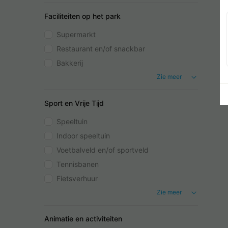
Faciliteiten op het park
Supermarkt
Restaurant en/of snackbar
Bakkerij
Zie meer
Sport en Vrije Tijd
Speeltuin
Indoor speeltuin
Voetbalveld en/of sportveld
Tennisbanen
Fietsverhuur
Zie meer
Animatie en activiteiten