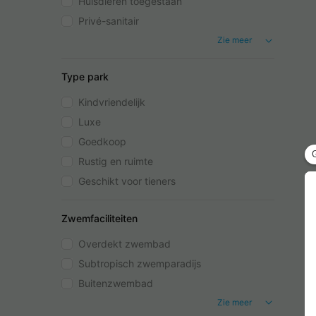
Huisdieren toegestaan
Privé-sanitair
Zie meer
Type park
Kindvriendelijk
Luxe
Goedkoop
Rustig en ruimte
Geschikt voor tieners
Zwemfaciliteiten
Overdekt zwembad
Subtropisch zwemparadijs
Buitenzwembad
Zie meer