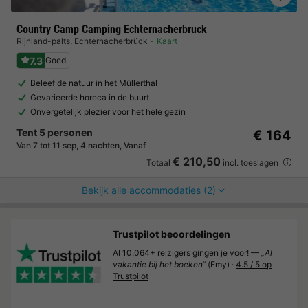
Country Camp Camping Echternacherbruck
Rijnland-palts
,
Echternacherbrück
Kaart
7.3
Goed
Beleef de natuur in het Müllerthal
Gevarieerde horeca in de buurt
Onvergetelijk plezier voor het hele gezin
Tent 5 personen
€ 164
Van 7 tot 11 sep, 4 nachten, Vanaf
€ 210,50
Totaal
incl. toeslagen
Bekijk alle accommodaties (2)
Trustpilot beoordelingen
Al 10.064+ reizigers gingen je voor! —
„Al
vakantie bij het boeken“
(Emy) ·
4.5 / 5 op
Trustpilot