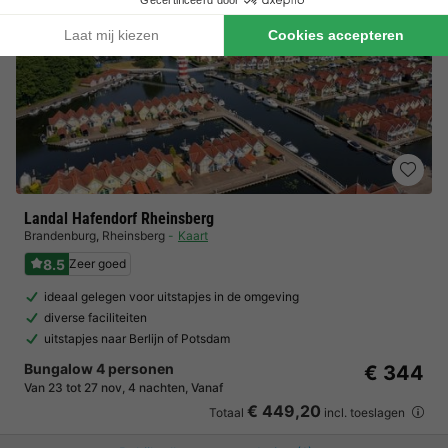
Landal Hafendorf Rheinsberg
Brandenburg
,
Rheinsberg
Kaart
8.5
Zeer goed
ideaal gelegen voor uitstapjes in de omgeving
diverse faciliteiten
uitstapjes naar Berlijn of Potsdam
Bungalow 4 personen
€ 344
Van 23 tot 27 nov, 4 nachten, Vanaf
€ 449,20
Totaal
incl. toeslagen