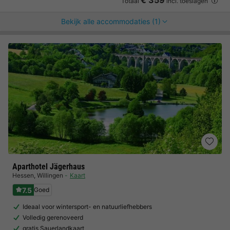
€ 359
Totaal
incl. toeslagen
Bekijk alle accommodaties (1)
Aparthotel Jägerhaus
Hessen
,
Willingen
Kaart
7.5
Goed
Ideaal voor wintersport- en natuurliefhebbers
Volledig gerenoveerd
gratis Sauerlandkaart