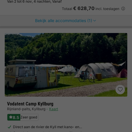
Van 2 tot 6 nov, 4 nachten, Vanaf
€ 628,70
Totaal
incl. toeslagen
Bekijk alle accommodaties (1)
Vodatent Camp Kyllburg
Rijnland-palts
,
Kyllburg
Kaart
8.5
Zeer goed
Direct aan de rivier de Kyll met kano- en…