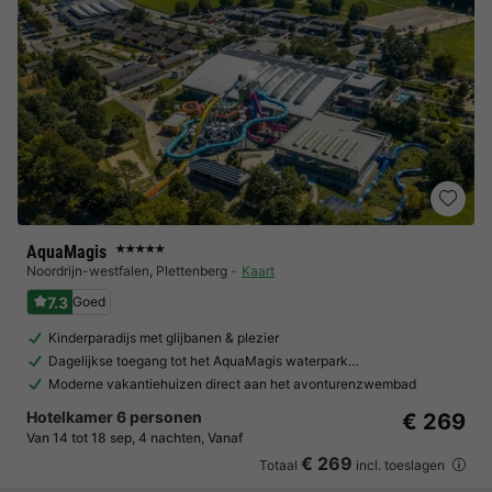
AquaMagis
★★★★★
Noordrijn-westfalen
,
Plettenberg
Kaart
7.3
Goed
Kinderparadijs met glijbanen & plezier
Dagelijkse toegang tot het AquaMagis waterpark…
Moderne vakantiehuizen direct aan het avonturenzwembad
Hotelkamer 6 personen
€ 269
Van 14 tot 18 sep, 4 nachten, Vanaf
€ 269
Totaal
incl. toeslagen