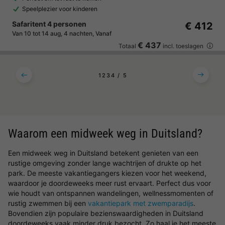
Speelplezier voor kinderen
Safaritent 4 personen
€ 412
Van 10 tot 14 aug, 4 nachten, Vanaf
€ 437
Totaal
incl. toeslagen
1
2
3
4
5
Waarom een midweek weg in Duitsland?
Een midweek weg in Duitsland betekent genieten van een
rustige omgeving zonder lange wachtrijen of drukte op het
park. De meeste vakantiegangers kiezen voor het weekend,
waardoor je doordeweeks meer rust ervaart. Perfect dus voor
wie houdt van ontspannen wandelingen, wellnessmomenten of
rustig zwemmen bij een
vakantiepark met zwemparadijs
.
Bovendien zijn populaire bezienswaardigheden in Duitsland
doordeweeks vaak minder druk bezocht. Zo haal je het meeste