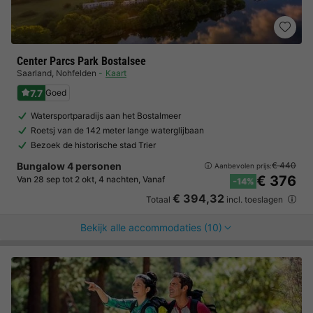
Center Parcs Park Bostalsee
Saarland
,
Nohfelden
Kaart
7.7
Goed
Watersportparadijs aan het Bostalmeer
Roetsj van de 142 meter lange waterglijbaan
Bezoek de historische stad Trier
Bungalow 4 personen
€ 440
Aanbevolen prijs:
€ 376
Van 28 sep tot 2 okt, 4 nachten, Vanaf
-14%
€ 394,32
Totaal
incl. toeslagen
Bekijk alle accommodaties (10)