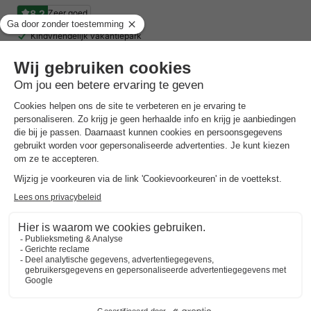
8.2
Zeer goed
Kindvriendelijk vakantiepark
Natuurrijke Eifel
Zwembad en sauna
VAKANTIEHUIS 5 personen
€ 556
Aanbevolen prijs:
€ 417
Van 16 tot 20 nov, 4 nachten, Vanaf
-25%
€ 447,50
Totaal
incl. toeslagen
Bekijk alle accommodaties (1)
7 nachten onder de €500!
Boek nu een voordelige zomervakantie &
profiteer aan het zwembad!
Ontdek meer