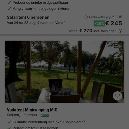
Probeer de unieke midgetgolfbaan
Vang vissen in nabijgelegen rivieren
Safaritent 6 personen
€ 335
Aanbevolen prijs:
€ 245
Van 24 tot 28 aug, 4 nachten, Vanaf
-26%
€ 270
Totaal
incl. toeslagen
Vodatent Minicamping MiO
Saksen
,
Lichtenau
Kaart
Culinaire verwennerij met lokale ingrediënten
Perfect om tot rust te komen