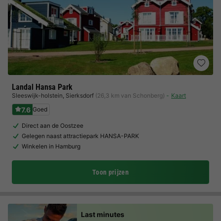
Landal Hansa Park
Sleeswijk-holstein
,
Sierksdorf
(26,3 km van Schonberg)
Kaart
7.6
Goed
Direct aan de Oostzee
Gelegen naast attractiepark HANSA-PARK
Winkelen in Hamburg
Toon prijzen
Last minutes