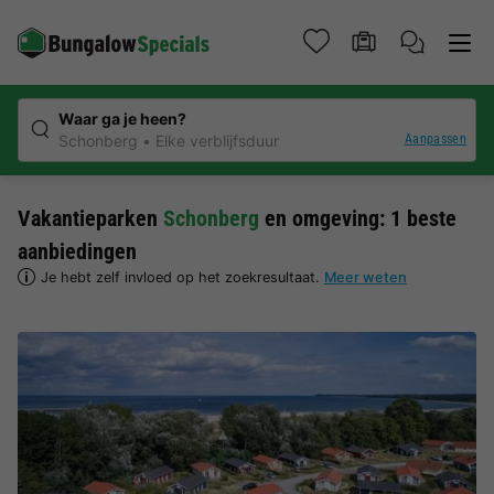
Waar ga je heen?
Aanpassen
Schonberg
Elke verblijfsduur
Vakantieparken
Schonberg
en omgeving: 1 beste
aanbiedingen
Je hebt zelf invloed op het zoekresultaat.
Meer weten