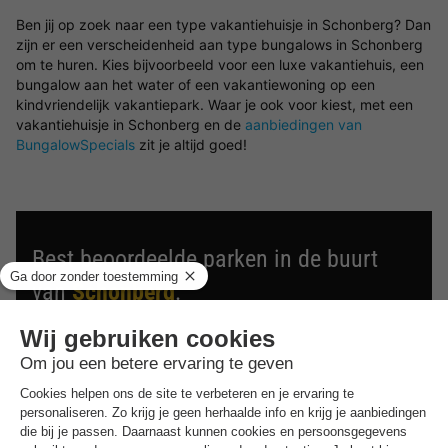
Ben jij op zoek naar een type vakantiehuisje in Schonberg? Dan
zijn er een verscheidenheid aan type bungalows in Schonberg
om te huren. Kies bijvoorbeeld voor een luxe vakantiehuis, een
bungalow aan het water of een vakantiewoning op een
kindvriendelijk vakantiepark. Waar je ook voor kiest, met een
vakantiehuisje in Schonberg en de
aanbiedingen van
BungalowSpecials
zit je altijd goed!
Best beoordeelde parken in de buurt
van
Schonberg
.
Ontdek de selectie van parken in de buurt van Schonberg
die door onze gasten als beste zijn beoordeeld