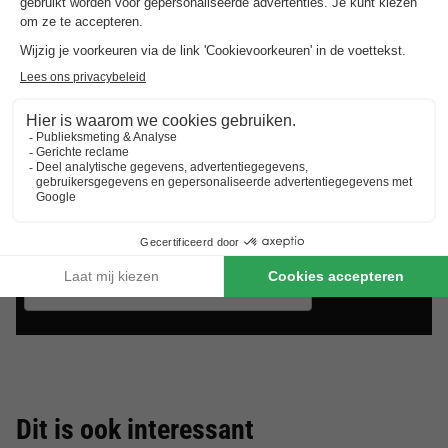
Landal Travemünde
Sleeswijk-holstein
,
Travemunde
8.1
Zeer goed
APPARTEMENT 4
Aanbevolen
€ 189
prijs:
personen
€ 139
-26%
Van 11 tot 14 jan, 3
nachten, Vanaf
Dit is ook interessant