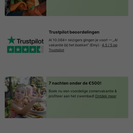
Trustpilot beoordelingen
Al 10.064+ reizigers gingen je voor! —
„Al
vakantie bij het boeken“
(Emy) ·
4.5 / 5 op
Trustpilot
7 nachten onder de €500!
Boek nu een voordelige zomervakantie &
profiteer aan het zwembad!
Ontdek meer