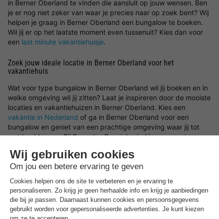
in Berner Oberland te vinden die aansluit op jouw wensen. Ben
je er nog niet zeker van waar je precies naar op zoek bent? Wij
helpen je graag in Berner Oberland een bungalow te boeken.
Wil jij er op het laatste moment even tussenuit? Kies dan voor
een
last minute vakantiehuisje
.
Zoek jouw ideale locatie in Berner Oberland voor het
vakantiehuis
Wat voor type bungalow in Berner Oberland wil jij boeken en in
welke omgeving wil jij zitten? Laat je inspireren door de mooiste
locaties en vakantiehuizen in Berner Oberland. Kies een
vakantie in Nederland
of ga in Berner Oberland voor een
bungalow en geniet van een prachtige omgeving waar jij tot
rust kunt komen. Bij BungalowSpecials vind je een groot
aanbod aan vakantiehuisjes in een bosrijke omgeving, aan zee,
tussen de bergen of in een rustige omgeving. Het is dus
mogelijk om een vakantiehuis in Berner Oberland te huren met
onder andere veel ruimte en privacy of juist een bungalow in
Berner Oberland op een
vakantiepark
waar je gebruik kunt
maken van een groot aantal parkfaciliteiten.
Boek in Berner Oberland een type bungalow naar wens