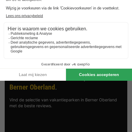
Ben jij op zoek naar een type vakantiehuisje in Berner
Oberland? Dan zijn er een verscheidenheid aan type
bungalows in Berner Oberland om te huren. Kies bijvoorbeeld
voor een luxe vakantiehuis, een bungalow aan het water of een
vakantiewoning op een kindvriendelijk vakantiepark. Waar je
ook voor kiest, met een vakantiehuisje in Berner Oberland en
de
aanbiedingen van BungalowSpecials
zit je altijd goed!
Best beoordeelde vakantieparken in
Berner Oberland
.
Vind de selectie van vakantieparken in Berner Oberland
met de beste reviews.