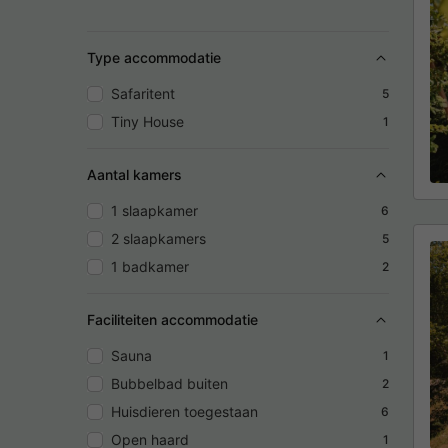
Type accommodatie
Safaritent
5
Tiny House
1
Aantal kamers
1 slaapkamer
6
2 slaapkamers
5
1 badkamer
2
Faciliteiten accommodatie
Sauna
1
Bubbelbad buiten
2
Huisdieren toegestaan
6
Open haard
1