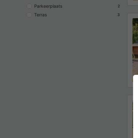
Parkeerplaats
2
Terras
3