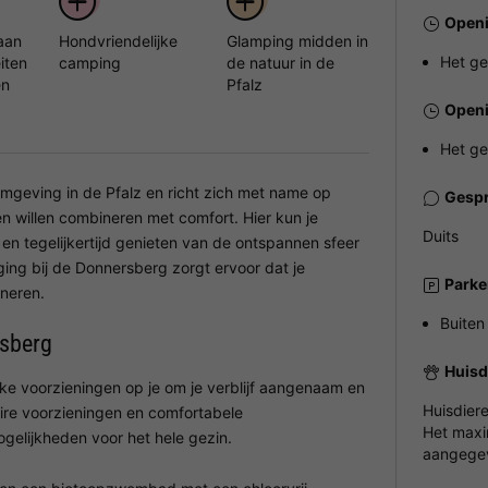
Openi
aan
Hondvriendelijke
Glamping midden in
Het ge
eiten
camping
de natuur in de
en
Pfalz
Openi
Het ge
omgeving in de Pfalz en richt zich met name op
Gespr
 willen combineren met comfort. Hier kun je
Duits
n tegelijkertijd genieten van de ontspannen sfeer
ing bij de Donnersberg zorgt ervoor dat je
Parke
ineren.
Buiten
rsberg
Huisd
ke voorzieningen op je om je verblijf aangenaam en
Huisdier
ire voorzieningen en comfortabele
Het maxi
gelijkheden voor het hele gezin.
aangegev