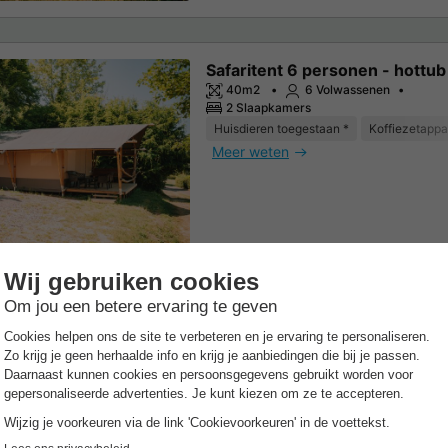
Safaritent 6 personen - hottub
40m2
6 Volwassenen
2 Slaapkamers
Huisdieren toegestaan *
Koffiezetappa
Meer weten
Safaritent 4 personen - incl. sa
4 Volwassenen
2 Slaapkamers
1 Badkamer
Huisdieren toegestaan *
Koffiezetappa
Meer weten