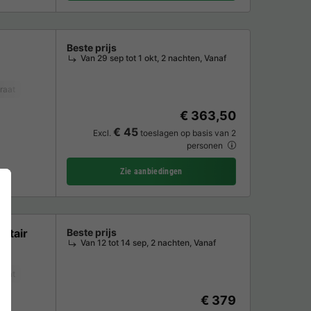
Beste prijs
Van 29 sep tot 1 okt, 2 nachten, Vanaf
raat
Koelkast
Tuinmeubelen
Parkeerplaats
€ 363,50
€ 45
Excl.
toeslagen op basis van 2
personen
Zie aanbiedingen
nitair
Beste prijs
Van 12 tot 14 sep, 2 nachten, Vanaf
raat
Koelkast
Tuinmeubelen
€ 379