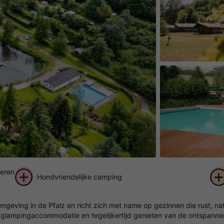
deren
Hondvriendelijke camping
+ 22
omgeving in de Pfalz en richt zich met name op gezinnen die rust, 
foto's
e glampingaccommodatie en tegelijkertijd genieten van de ontspannen