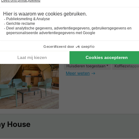
Safaritent 6 personen - incl. sa
35m2
6 Volwassenen
2 Slaapkamers
1 Badkamer
Huisdieren toegestaan *
Koffiezetappa
Meer weten
ny House