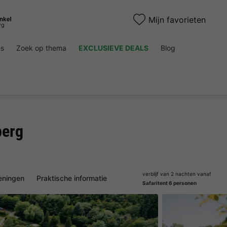
Mijn favorieten
es
Zoek op thema
EXCLUSIEVE DEALS
Blog
berg
verblijf van 2 nachten vanaf
eningen
Praktische informatie
Safaritent 6 personen