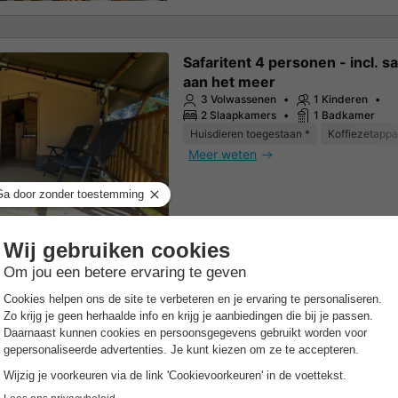
Safaritent 4 personen - incl. sa
aan het meer
3 Volwassenen
1 Kinderen
2 Slaapkamers
1 Badkamer
Huisdieren toegestaan *
Koffiezetappa
Meer weten
Safaritent 4 personen - incl. sa
25m2
3 Volwassenen
1 Kinderen
2 Slaapkamers
1 Badkamer
Wi-Fi toegang
Huisdieren toegestaan *
Meer weten