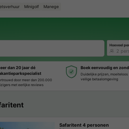
ietsverhuur
Minigolf
Manege
Hoeveel pe
eer dan 20 jaar dé
Boek eenvoudig en zond
akantieparkspecialist
Duidelijke prijzen, moeiteloo
veilige betaalomgeving
rtrouwd door meer dan 200.000
izigers met eerlijke reviews
faritent
Safaritent 4 personen