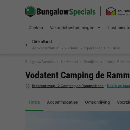
Zoeken
Vakantiebestemmingen
Last minut
Dinkelland
Aankomstdatum
Periode
2 personen, 0 huisdier
BungalowSpecials
Nederland
Overijssel
Lattrop Brekle
Vodatent Camping de Ramm
Breemorsweg 12 Camping de Rammelbeek
-
Bekijk op kaa
Foto's
Accommodaties
Omschrijving
Voorzi