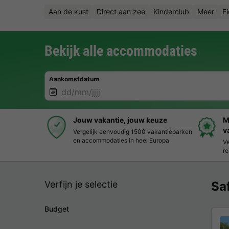
Aan de kust
Direct aan zee
Kinderclub
Meer
F
Bekijk alle accommodaties
Aankomstdatum
Jouw vakantie, jouw keuze
M
v
Vergelijk eenvoudig 1500 vakantieparken
en accommodaties in heel Europa
Ve
re
Verfijn je selectie
Sa
Budget