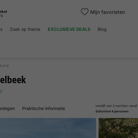
Mijn favorieten
es
Zoek op thema
EXCLUSIEVE DEALS
Blog
nkamp
elbeek
rt
verblijf van 2 nachten vanaf
eningen
Praktische informatie
Safaritent 4 personen