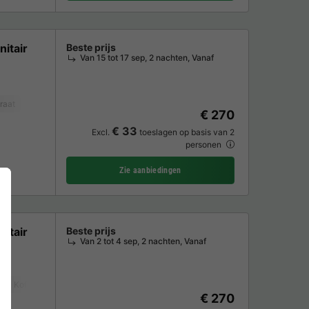
nitair
Beste prijs
Van 15 tot 17 sep, 2 nachten, Vanaf
raat
Koelkast
Tuinmeubelen
€ 270
€ 33
Excl.
toeslagen op basis van 2
personen
Zie aanbiedingen
nitair
Beste prijs
Van 2 tot 4 sep, 2 nachten, Vanaf
Koffiezetapparaat
Koelkast
Tuinmeubelen
Parkeerplaats
€ 270