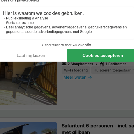
Safaritent 5 personen - incl. sa
aan het meer
3 Volwassenen
2 Kinderen
2 Slaapkamers
1 Badkamer
Wi-Fi toegang
Huisdieren toegestaan *
Meer weten
Safaritent 6 personen - incl. sa
met glijbaan