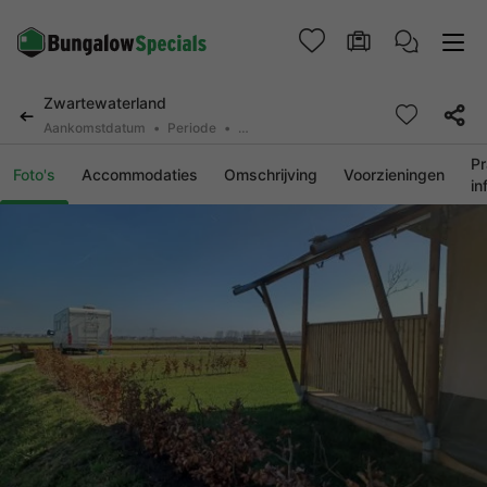
Zwartewaterland
Aankomstdatum
Periode
2 personen, 0 huisdier
Pr
Foto's
Accommodaties
Omschrijving
Voorzieningen
in