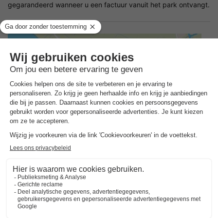
gegarandeerd wanneer u een factuur vanuit het park ontvangt.
Adres
Oppen Swolle 25
Hoe kom je er?
Busstation Zieltje
0,4km