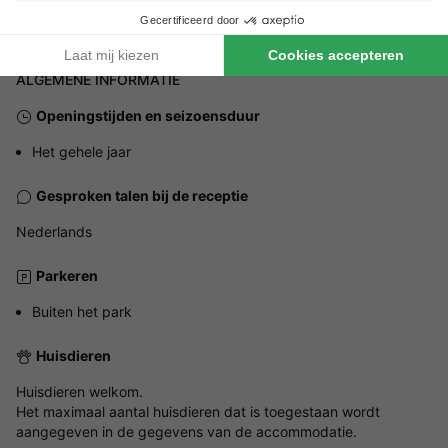
ALGEMENE INFORMATIE
Openingstijden en seizoensduur
Het gehele jaar
Gesproken talen bij de receptie
Nederlands
Parkeren
Buiten het park
Huisdieren
Huisdieren welkom.
Het maximaal aantal huisdieren dat is toegestaan wordt
aangegeven in de gegevens van de accommodatie.