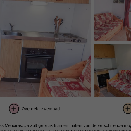
Overdekt zwembad
+ 62
n Les Menuires. Je zult gebruik kunnen maken van de verschillende m
foto's