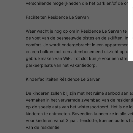
verschillende mogelijkheden die het park en/of de omg
Faciliteiten Résidence Le Sarvan
Waar wacht je nog op om in Résidence Le Sarvan te kom
de voet van de besneeuwde pistes en de skiliften. In d
comfort. Je wordt ondergebracht in een appartement 
en een balkon met een adembenemend uitzicht op de be
gebruikmaken van WiFi. Tot slot kun je voor een stressv
parkeerplaats van het vakantiedorp.
Kinderfaciliteiten Résidence Le Sarvan
De kinderen zullen blij zijn met het ruime aanbod aan ac
vermaken in het verwarmde zwembad van de residentie,
op de speelplaats van het wintersportoord. Het is de i
kinderen te ontmoeten. Bovendien kunnen ze in alle vei
voor kinderen vanaf 3 jaar. Tenslotte, kunnen ouders h
van de residentie.