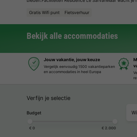
bieden.Faciliteiten Résidence Le SarvanWaar wacht je 
Gratis Wifi punt
Fietsverhuur
Bekijk alle accommodaties
Jouw vakantie, jouw keuze
M
v
Vergelijk eenvoudig 1500 vakantieparken
en accommodaties in heel Europa
Ve
re
Verfijn je selectie
Wi
Budget
€ 0
€ 2.000