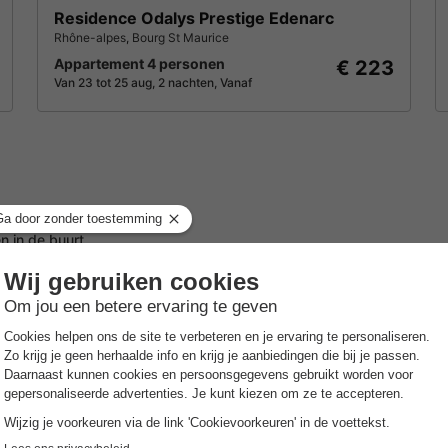
Residence Odalys Prestige Edenarc
Rhône-alpes
,
Bourg St Maurice
Appartement 4 personen
€ 223
Van 23 tot 25 aug, 2 nachten, Vanaf
 in de buurt.
ALGEME
Openi
an
Overdekt
Les Trois Vallées
Het ge
zwembad
skigebied
Huisd
 Les Menuires. Je zult gebruik kunnen maken van de
Huisdier