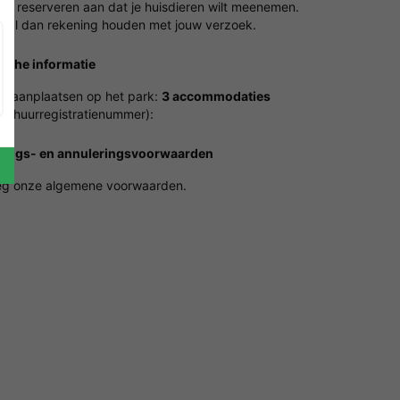
het reserveren aan dat je huisdieren wilt meenemen.
 zal dan rekening houden met jouw verzoek.
ische informatie
 staanplaatsen op het park:
3 accommodaties
erhuurregistratienummer):
gings- en annuleringsvoorwaarden
g onze algemene voorwaarden.