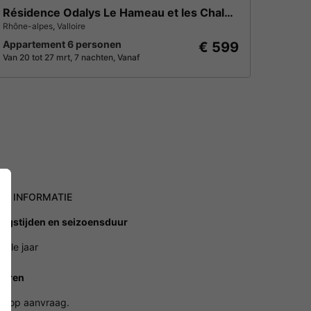
Résidence Odalys Le Hameau et les Chalets de la Vallée d'Or
Rhône-alpes
,
Valloire
Appartement 6 personen
€ 599
Van 20 tot 27 mrt, 7 nachten, Vanaf
NE INFORMATIE
ngstijden en seizoensduur
hele jaar
ieren
en op aanvraag.