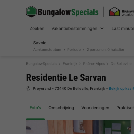
Zoeken
Vakantiebestemmingen
Last minut
Savoie
Aankomstdatum
Periode
2 personen, 0 huisdier
BungalowSpecials
Frankrijk
Rhône-Alpes
De Belleville
Residentie Le Sarvan
Preyerand - 73440 De Belleville, Frankrijk
-
Bekijk op kaar
Foto's
Omschrijving
Voorzieningen
Praktisc