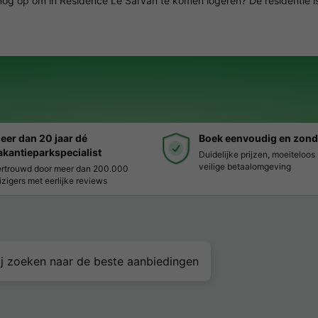
nog op om in Résidence Le Sarvan te komen logeren? De residentie is
eer dan 20 jaar dé
Boek eenvoudig en zond
akantieparkspecialist
Duidelijke prijzen, moeiteloo
veilige betaalomgeving
rtrouwd door meer dan 200.000
izigers met eerlijke reviews
j zoeken naar de beste aanbiedingen