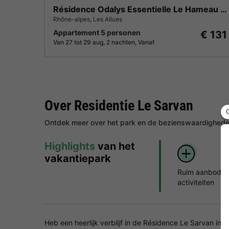
Résidence Odalys Essentielle Le Hameau du Mottaret
Rhône-alpes
,
Les Allues
Appartement 5 personen
€ 131
Van 27 tot 29 aug, 2 nachten, Vanaf
Over Residentie Le Sarvan
Ontdek meer over het park en de bezienswaardigheden
Highlights
van het
vakantiepark
Ruim aanbod a
activiteiten
Heb een heerlijk verblijf in de Résidence Le Sarvan in