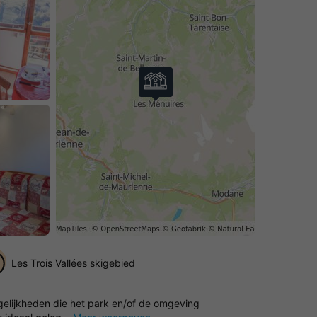
Les Trois Vallées skigebied
ogelijkheden die het park en/of de omgeving