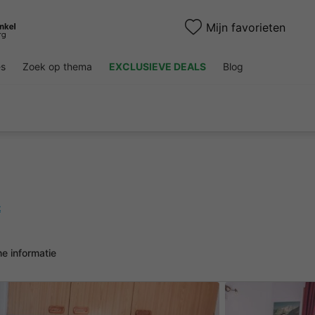
Mijn favorieten
es
Zoek op thema
EXCLUSIEVE DEALS
Blog
t
he informatie