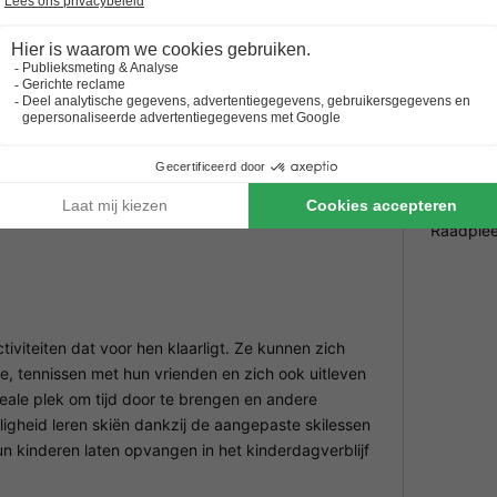
Geef bij 
eving bieden.
Het park
Prakt
en logeren? De residentie is ideaal gelegen aan
Aantal
it vakantiedorp kun je genieten van al het nodige
NRA (v
met een volledig uitgeruste keuken, een woonkamer
Wijzi
rgen. Bovendien kun je in de residentie gratis
rij verblijf de auto parkeren op de openbare
Raadplee
tiviteiten dat voor hen klaarligt. Ze kunnen zich
 tennissen met hun vrienden en zich ook uitleven
deale plek om tijd door te brengen en andere
ligheid leren skiën dankzij de aangepaste skilessen
un kinderen laten opvangen in het kinderdagverblijf