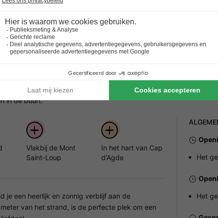
Languedoc-roussillon
,
Agde
APPARTEMENT 5 personen
€ 153
Van 16 tot 18 sep, 2 nachten, Vanaf
 in de buurt.
ALGEME
Openi
d
Vlakbij de Mont
In het hart van Cap
Het ge
Saint-Loup
d'Agde
Openi
 je een heerlijk en zonnig verblijf aan de
Het ge
 meter van het strand, is de perfecte plek om een
Gespr