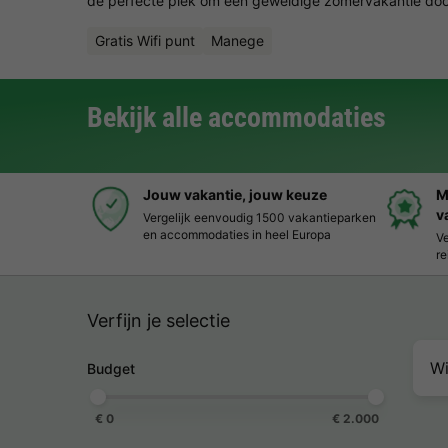
de perfecte plek om een geweldige zomervakantie door 
Gratis Wifi punt
Manege
Bekijk alle accommodaties
Jouw vakantie, jouw keuze
M
v
Vergelijk eenvoudig 1500 vakantieparken
en accommodaties in heel Europa
Ve
re
Verfijn je selectie
Wi
Budget
€ 0
€ 2.000