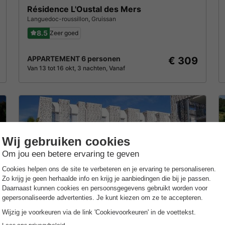
Résidence L'Oustal des Mers
Languedoc-roussillon
,
Gruissan
8.5
Zeer goed
APPARTEMENT 6 personen
€ 309
Van 13 tot 16 okt, 3 nachten, Vanaf
Nakara