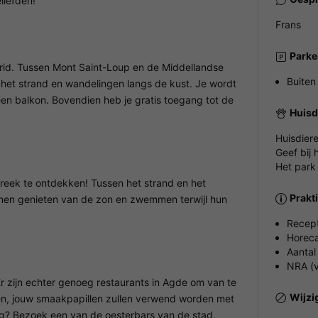
liefden!
Frans
Parke
lorid. Tussen Mont Saint-Loup en de Middellandse
Buiten
 het strand en wandelingen langs de kust. Je wordt
en balkon. Bovendien heb je gratis toegang tot de
Huisd
Huisdier
Geef bij 
Het park
treek te ontdekken! Tussen het strand en het
Prakt
nnen genieten van de zon en zwemmen terwijl hun
Recept
Horeca
Aantal
NRA (v
Er zijn echter genoeg restaurants in Agde om van te
Wijzi
ten, jouw smaakpapillen zullen verwend worden met
ng? Bezoek een van de oesterbars van de stad,