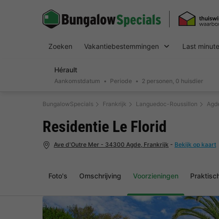
Zoeken
Vakantiebestemmingen
Last minut
Hérault
Aankomstdatum
Periode
2 personen, 0 huisdier
BungalowSpecials
Frankrijk
Languedoc-Roussillon
Agd
Residentie Le Florid
Ave d'Outre Mer - 34300 Agde, Frankrijk
-
Bekijk op kaart
Foto's
Omschrijving
Voorzieningen
Praktisc