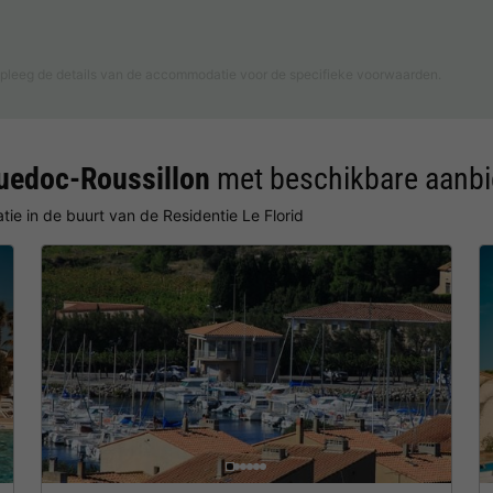
pleeg de details van de accommodatie voor de specifieke voorwaarden.
guedoc-Roussillon
met beschikbare aanb
ie in de buurt van de Residentie Le Florid