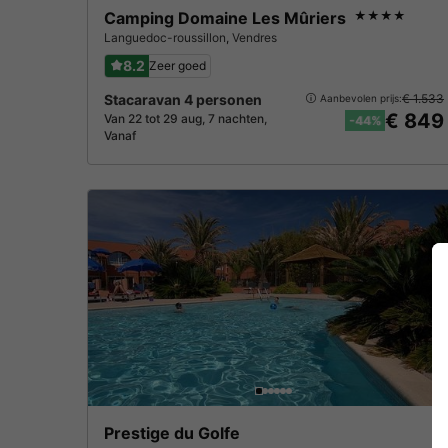
Camping Domaine Les Mûriers
★★★★
Languedoc-roussillon
,
Vendres
8.2
Zeer goed
Stacaravan 4 personen
€ 1.533
Aanbevolen prijs:
€ 849
Van 22 tot 29 aug, 7 nachten,
-44%
Vanaf
Prestige du Golfe