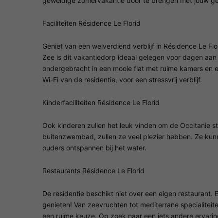
geweldige zomervakantie door te brengen met jouw ge
Faciliteiten Résidence Le Florid
Geniet van een welverdiend verblijf in Résidence Le F
Zee is dit vakantiedorp ideaal gelegen voor dagen aan
ondergebracht in een mooie flat met ruime kamers en e
Wi-Fi van de residentie, voor een stressvrij verblijf.
Kinderfaciliteiten Résidence Le Florid
Ook kinderen zullen het leuk vinden om de Occitanie s
buitenzwembad, zullen ze veel plezier hebben. Ze ku
ouders ontspannen bij het water.
Restaurants Résidence Le Florid
De residentie beschikt niet over een eigen restaurant. 
genieten! Van zeevruchten tot mediterrane specialitei
een ruime keuze. Op zoek naar een iets andere ervari