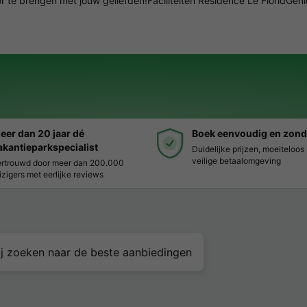
te brengen met jouw geliefden!Faciliteiten Résidence Le FloridGeni
eer dan 20 jaar dé
Boek eenvoudig en zond
akantieparkspecialist
Duidelijke prijzen, moeiteloo
veilige betaalomgeving
rtrouwd door meer dan 200.000
izigers met eerlijke reviews
j zoeken naar de beste aanbiedingen