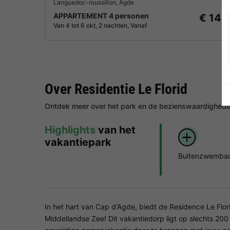
Languedoc-roussillon
,
Agde
APPARTEMENT 4 personen
€ 148
Van 4 tot 6 okt, 2 nachten, Vanaf
Over Residentie Le Florid
Ontdek meer over het park en de bezienswaardigheden
Highlights
van het
vakantiepark
Buitenzwemba
In het hart van Cap d'Agde, biedt de Residence Le Florid
Middellandse Zee! Dit vakantiedorp ligt op slechts 200