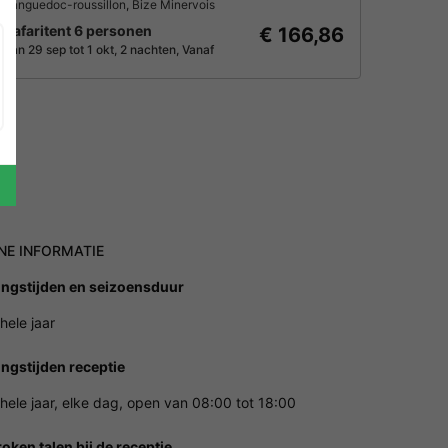
Languedoc-roussillon
,
Bize Minervois
Safaritent 6 personen
€ 166,86
Van 29 sep tot 1 okt, 2 nachten, Vanaf
NE INFORMATIE
ngstijden en seizoensduur
hele jaar
ngstijden receptie
hele jaar, elke dag, open van 08:00 tot 18:00
oken talen bij de receptie