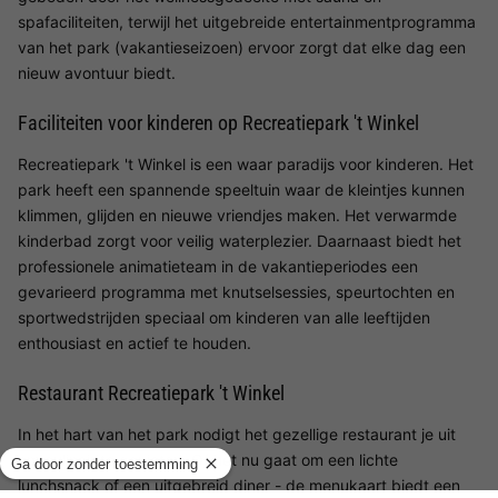
spafaciliteiten, terwijl het uitgebreide entertainmentprogramma
van het park (vakantieseizoen) ervoor zorgt dat elke dag een
nieuw avontuur biedt.
Faciliteiten voor kinderen op Recreatiepark 't Winkel
Recreatiepark 't Winkel is een waar paradijs voor kinderen. Het
park heeft een spannende speeltuin waar de kleintjes kunnen
klimmen, glijden en nieuwe vriendjes maken. Het verwarmde
kinderbad zorgt voor veilig waterplezier. Daarnaast biedt het
professionele animatieteam in de vakantieperiodes een
gevarieerd programma met knutselsessies, speurtochten en
sportwedstrijden speciaal om kinderen van alle leeftijden
enthousiast en actief te houden.
Restaurant Recreatiepark 't Winkel
In het hart van het park nodigt het gezellige restaurant je uit
om culinair te genieten. Of het nu gaat om een lichte
lunchsnack of een uitgebreid diner - de menukaart biedt een