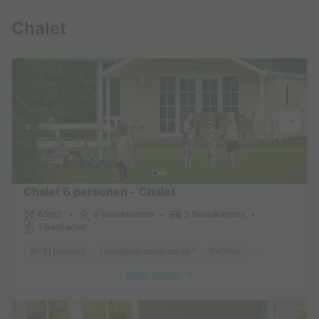
Chalet
Chalet 6 personen - Chalet
65m2
6 Volwassenen
3 Slaapkamers
1 Badkamer
Wi-Fi toegang
Huisdieren toegestaan *
Koffiezetapparaat
Vaat
Meer weten