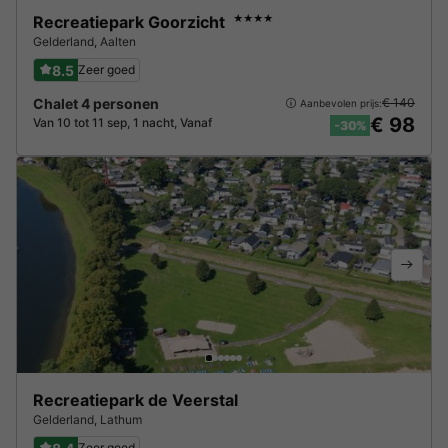
Recreatiepark Goorzicht
★★★★
Gelderland
,
Aalten
8.5
Zeer goed
Chalet 4 personen
€ 140
Aanbevolen prijs:
€ 98
Van 10 tot 11 sep, 1 nacht, Vanaf
-30%
Recreatiepark de Veerstal
Gelderland
,
Lathum
Zeer goed