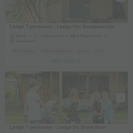
Lodge 7 personen - Lodge Het Steelpannetje
64m2
7 Volwassenen
3 Slaapkamers
1 Badkamer
Wi-Fi toegang
Koffiezetapparaat
Vriezer
Koelkast
Tuinmeub
Meer weten
Lodge 7 personen - Lodge De Grote Beer