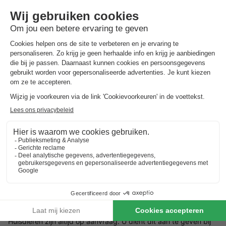
keur aan mogelijkheden die zelfs de jongste fijnproevers zullen
bevallen. Het zonnige terras biedt een prachtig uitzicht op het
park en is de perfecte plek om de dag af te sluiten met een
drankje.
Omgeving van Recreatiepark 't Winkel
De omgeving van Recreatiepark 't Winkel is vol ontdekkingen.
De adembenemende natuur ligt op een paar minuten afstand
en nodigt uit tot wandelen, fietsen en picknicken. Culturele
excursiebestemmingen zoals historische steden, musea en
kastelen liggen binnen handbereik en bieden een boeiend
inzicht in de regionale geschiedenis en cultuur. Voor de
avonturiers zijn er pretparken en dierentuinen in de buurt,
zodat elke dag van je vakantie uniek wordt.
Goed om
te weten
Huisdieren
Huisdieren zijn altijd op aanvraag. U dient dit aan te geven bij