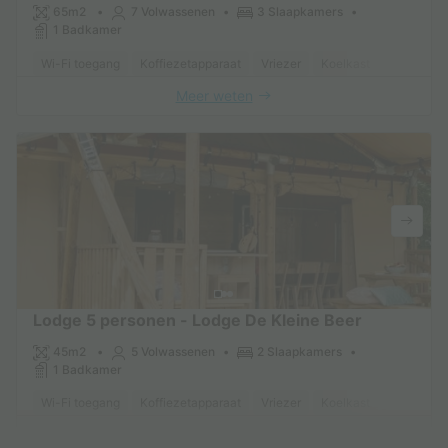
65m2
7 Volwassenen
3 Slaapkamers
1 Badkamer
Wi-Fi toegang
Koffiezetapparaat
Vriezer
Koelkast
Tuinmeub
Meer weten
Lodge 5 personen - Lodge De Kleine Beer
45m2
5 Volwassenen
2 Slaapkamers
1 Badkamer
Wi-Fi toegang
Koffiezetapparaat
Vriezer
Koelkast
Tuinmeub
Meer weten