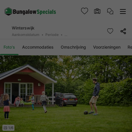
Winterswijk
Aankomstdatum
Periode
2 personen, 0 huisdier
Foto's
Accommodaties
Omschrijving
Voorzieningen
R
1/6