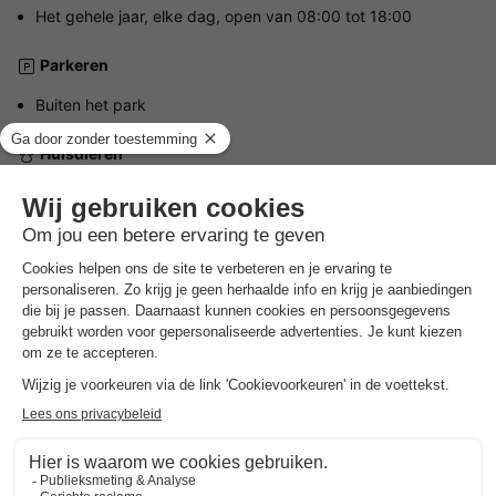
Het gehele jaar, elke dag, open van 08:00 tot 18:00
Parkeren
Buiten het park
Huisdieren
Huisdieren welkom.
Het maximaal aantal huisdieren dat is toegestaan wordt
aangegeven in de gegevens van de accommodatie.
Praktische informatie
Aantal staanplaatsen op het park:
7 accommodaties
NRA (verhuurregistratienummer):
Wijzigings- en annuleringsvoorwaarden
Raadpleeg onze algemene voorwaarden.