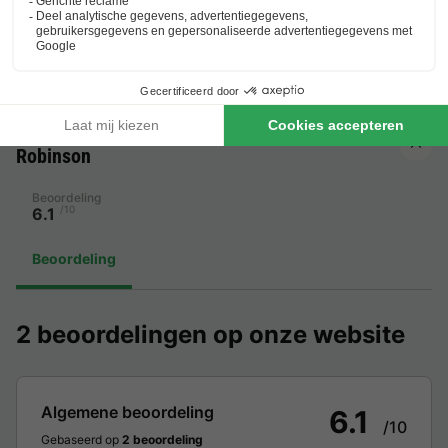
Voorzieningen ter plaatse en in de buurt
Sport & Wellnes, Winkels & Restaurants, Verhuur &
Faciliteiten, Diversen
Beoordelingen over Résidence le Petit
Robinson
Beoordeling
/10
6.1
Beoordeling
2 beoordelingen op onze website
Algemene beoordeling
6.1
/10
Gebaseerd op
2 beoordeling