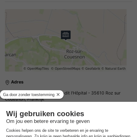
Adres
RD797 Route de la Baie, Lieu-dit l'Hôpital - 35610 Roz sur
Couesnon, Frankrijk
ALGEMENE INFORMATIE
Openingstijden en seizoensduur