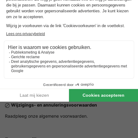
Het gehele jaar
Openingstijden receptie
Het gehele jaar, elke dag, open van 08:00 tot 18:00
Huisdieren
Huisdieren niet toegestaan.
Praktische informatie
Horecagelegenheid met terras
Aantal staanplaatsen op het park:
2 accommodaties
NRA (verhuurregistratienummer):
Wijzigings- en annuleringsvoorwaarden
Raadpleeg onze algemene voorwaarden.