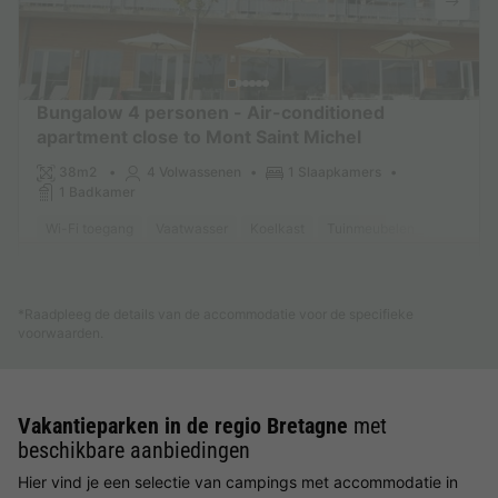
Bungalow 4 personen - Air-conditioned
apartment close to Mont Saint Michel
38m2
4 Volwassenen
1 Slaapkamers
1 Badkamer
Wi-Fi toegang
Vaatwasser
Koelkast
Tuinmeubelen
Magnetro
Meer weten
*Raadpleeg de details van de accommodatie voor de specifieke
voorwaarden.
Vakantieparken in de regio Bretagne
met
beschikbare aanbiedingen
Hier vind je een selectie van campings met accommodatie in