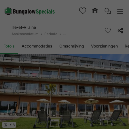
Ille-et-Vilaine
Aankomstdatum
Periode
2 personen, 0 huisdier
Foto's
Accommodaties
Omschrijving
Voorzieningen
R
1/18