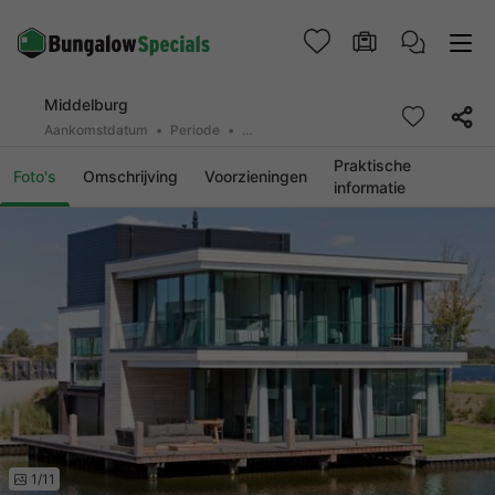
Middelburg
Aankomstdatum
Periode
2 personen, 0 huisdier
Praktische
Foto's
Omschrijving
Voorzieningen
informatie
1/11