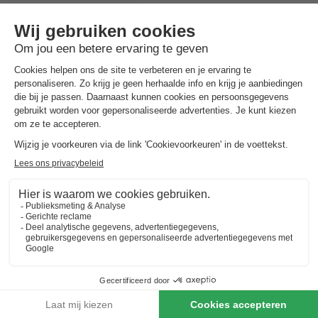
Er zijn geen specifieke horecafaciliteiten op dit vakantiepark,
maar de ligging aan het meer en de mogelijkheid om een boot
te huren maken het verblijf bijzonder aantrekkelijk voor self-
catering gasten of gasten met een eigen boot. Je kunt een
boot huren en de omgeving verkennen, genieten van de dag
en eventueel naar de nabijgelegen supermarkt gaan om verse
ingrediënten in te slaan voor een picknick of barbecue aan het
meer.
Omgeving van Roompot Harbour Village
De omgeving van Roompot Harbour Village is ideaal voor
natuur- en waterliefhebbers. Het meer voor de deur is ideaal
om in te zwemmen en te vissen. Als je in het bezit bent van een
boot, kun je deze direct bij het vakantiepark gebruiken, want
er is een boothelling en een aanlegsteiger. Als je geïnteresseerd
bent in watersporten, kun je het meer verkennen of een boot
huren om het water op te gaan. De idyllische omgeving leent
zich uitstekend voor wandel- en fietstochten. Het park is
daarom een perfecte uitvalsbasis voor buitenactiviteiten en een