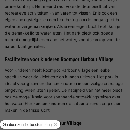
online kunt zijn. Het meer direct voor de deur biedt tal van
recreatieve activiteiten - van varen tot vissen. Er is ook een
eigen aanlegsteiger en een boothelling om de toegang tot het
water te vergemakkelijken. Als je een eigen boot hebt, kun je
die gemakkelijk te water laten. Het park biedt ook goede
recreatiemogelijkheden aan het water, zodat je volop van de
natuur kunt genieten.
Faciliteiten voor kinderen Roompot Harbour Village
Voor kinderen heeft Roompot Harbour Village een leuke
speeltuin waar de kleintjes zich kunnen uitleven. Het park is
ideaal voor gezinnen die hun kinderen in een veilige en rustige
omgeving willen laten spelen. De nabijheid van het meer biedt
ook de mogelijkheid voor spannende ontdekkingsreizen over
het water. Hier kunnen kinderen de natuur beleven en plezier
maken in de frisse lucht.
Restaurant Roompot Harbour Village