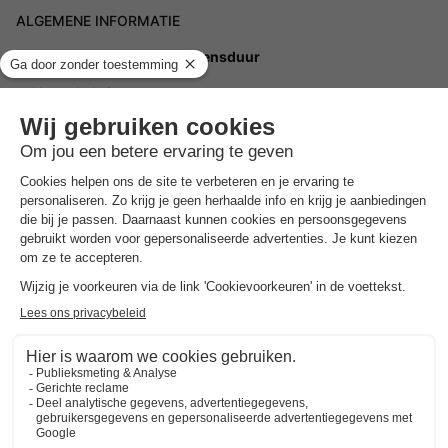
ALGEMENE INFORMATIE
Openingstijden en seizoensduur
Het gehele jaar
Openingstijden receptie
Het gehele jaar, elke dag, open van 09:00 tot 17:00
Gesproken talen bij de receptie
Nederlands, Engels
Parkeren
Buiten het park
Huisdieren
Huisdieren op aanvraag.
Geef bij het reserveren aan dat je huisdieren wilt meenemen.