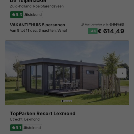
De Tulpenacker
Zuid-holland
,
Roelofarendsveen
9.3
Uitstekend
VAKANTIEHUIS 5 personen
€ 641,83
Aanbevolen prijs:
€ 614,49
Van 8 tot 11 dec, 3 nachten, Vanaf
-4%
TopParken Resort Lexmond
Utrecht
,
Lexmond
9.1
Uitstekend