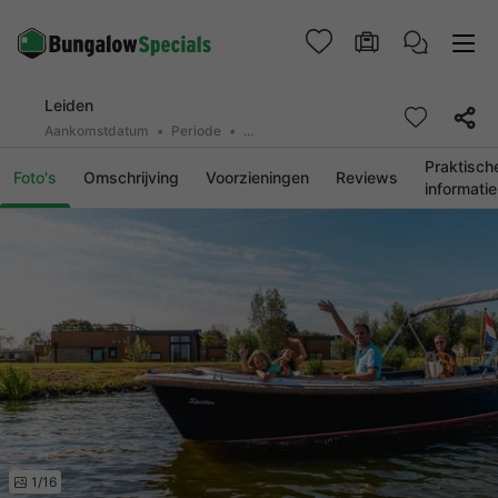
Leiden
Aankomstdatum
Periode
2 personen, 0 huisdier
Praktisch
Foto's
Omschrijving
Voorzieningen
Reviews
informatie
1/16