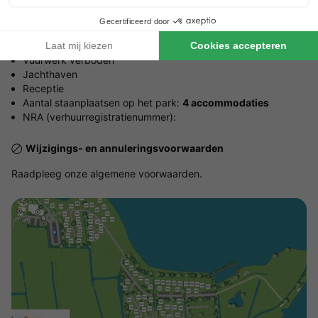
Het park zal dan rekening houden met jouw verzoek.
Praktische informatie
Vuurwerk verboden
Jachthaven
Receptie
Aantal staanplaatsen op het park:
4 accommodaties
NRA (verhuurregistratienummer):
Wijzigings- en annuleringsvoorwaarden
Raadpleeg onze algemene voorwaarden.
Bekijk de kaart