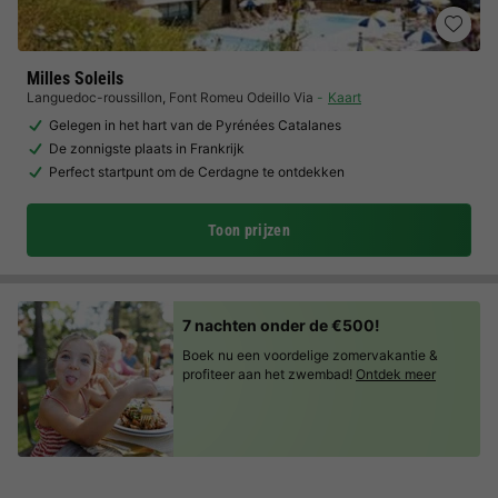
Milles Soleils
Languedoc-roussillon
,
Font Romeu Odeillo Via
Kaart
Gelegen in het hart van de Pyrénées Catalanes
De zonnigste plaats in Frankrijk
Perfect startpunt om de Cerdagne te ontdekken
Toon prijzen
7 nachten onder de €500!
Boek nu een voordelige zomervakantie &
profiteer aan het zwembad!
Ontdek meer