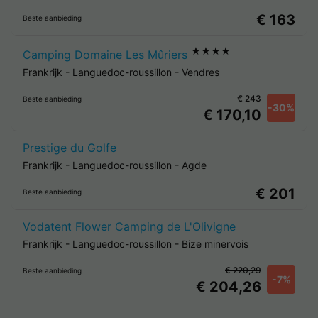
€ 163
Beste aanbieding
★★★★
Camping Domaine Les Mûriers
Frankrijk
-
Languedoc-roussillon
-
Vendres
€ 243
Beste aanbieding
-30%
€ 170,10
Prestige du Golfe
Frankrijk
-
Languedoc-roussillon
-
Agde
€ 201
Beste aanbieding
Vodatent Flower Camping de L'Olivigne
Frankrijk
-
Languedoc-roussillon
-
Bize minervois
€ 220,29
Beste aanbieding
-7%
€ 204,26