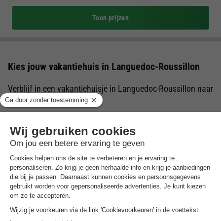
Toon prijzen
Kies jouw vakantiehuis in Languedoc-Roussillon
Verblijf in een vakantiehuisje in Languedoc-Roussillon naar
keuze
Een vakantiehuis in Languedoc-Roussillon of bungalow is een
recreatiewoning dat men huurt om de vakantie door te
brengen. Een vakantiewoning beschikt over het algemeen over
een woonkamer, keuken, slaapkamer(s), een badkamer en een
tuin of terras om buiten te kunnen vertoeven. Benieuwd naar
welke bungalows in Languedoc-Roussillon wij op
BungalowSpecials te bieden hebben? Op deze pagina vind je
een een divers en veelzijdig aanbod aan vakantiehuizen in
Languedoc-Roussillon. Ideaal voor wanneer je een
goedkoop
weekendje weg
,
midweek weg
of een
weekje weg in
Nederland
of het buitenland wilt met je geliefdes.