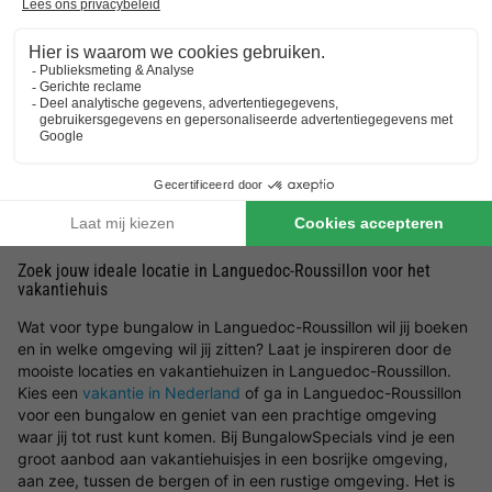
Welk soort bungalows in Languedoc-Roussillon zijn er
beschikbaar?
Op deze pagina filter je met gemak op de verschillende
mogelijke voorzieningen en/of faciliteiten om een vakantiehuisje
in Languedoc-Roussillon te vinden die aansluit op jouw wensen.
Ben je er nog niet zeker van waar je precies naar op zoek
bent? Wij helpen je graag in Languedoc-Roussillon een
bungalow te boeken. Wil jij er op het laatste moment even
tussenuit? Kies dan voor een
last minute vakantiehuisje
.
Zoek jouw ideale locatie in Languedoc-Roussillon voor het
vakantiehuis
Wat voor type bungalow in Languedoc-Roussillon wil jij boeken
en in welke omgeving wil jij zitten? Laat je inspireren door de
mooiste locaties en vakantiehuizen in Languedoc-Roussillon.
Kies een
vakantie in Nederland
of ga in Languedoc-Roussillon
voor een bungalow en geniet van een prachtige omgeving
waar jij tot rust kunt komen. Bij BungalowSpecials vind je een
groot aanbod aan vakantiehuisjes in een bosrijke omgeving,
aan zee, tussen de bergen of in een rustige omgeving. Het is