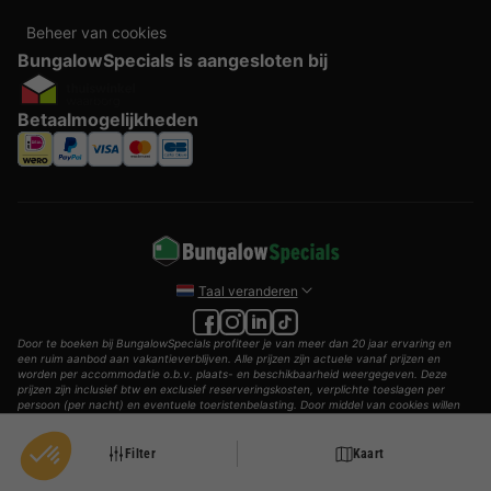
Beheer van cookies
BungalowSpecials is aangesloten bij
Betaalmogelijkheden
Taal veranderen
Door te boeken bij BungalowSpecials profiteer je van meer dan 20 jaar ervaring en
een ruim aanbod aan vakantieverblijven. Alle prijzen zijn actuele vanaf prijzen en
worden per accommodatie o.b.v. plaats- en beschikbaarheid weergegeven. Deze
prijzen zijn inclusief btw en exclusief reserveringskosten, verplichte toeslagen per
persoon (per nacht) en eventuele toeristenbelasting. Door middel van cookies willen
wij je zo goed mogelijk van dienst zijn.
© 2002 - 2025 AddGuests B.V. Alle rechten voorbehouden.
Filter
Kaart