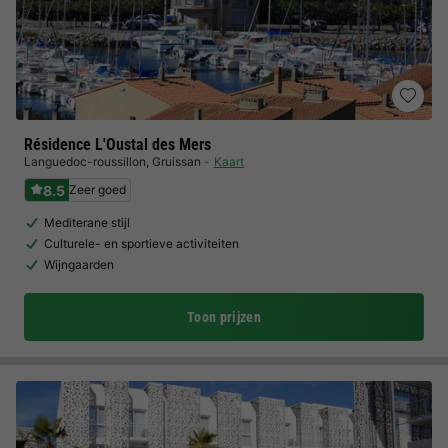
Résidence L'Oustal des Mers
Languedoc-roussillon
,
Gruissan
Kaart
8.5
Zeer goed
Mediterane stijl
Culturele- en sportieve activiteiten
Wijngaarden
Toon prijzen