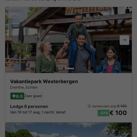
Vakantiepark Westerbergen
Drenthe
,
Echten
8.0
Zeer goed
Lodge 6 personen
€ 160
Aanbevolen prijs:
€ 100
Van 16 tot 17 aug, 1 nacht, Vanaf
-37%