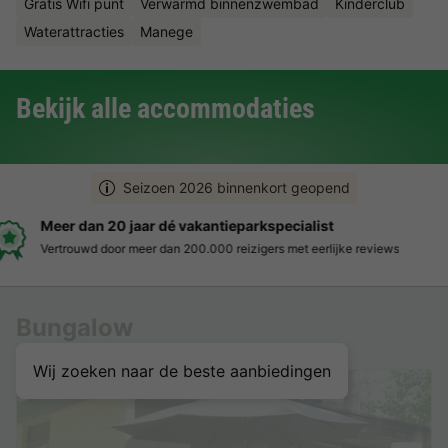
Gratis Wifi punt
Verwarmd binnenzwembad
Kinderclub
Waterattracties
Manege
Bekijk alle accommodaties
Seizoen 2026 binnenkort geopend
Boek eenvoudig en zonder stress
Duidelijke prijzen, moeiteloos boeken en veilige betaalomgeving
Bungalow
Wij zoeken naar de beste aanbiedingen