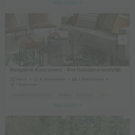
Meer weten
Bungalow 4 personen - Bos huisdiervriendelijk
48m2
4 Volwassenen
2 Slaapkamers
1 Badkamer
Huisdieren toegestaan *
Vriezer
Koelkast
Tuinmeubelen
Park
Meer weten