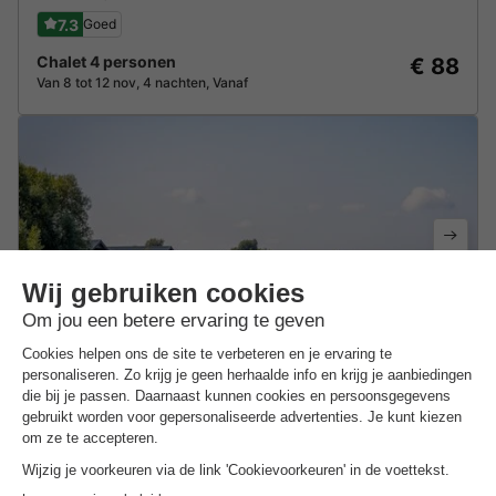
7.3
Goed
Chalet 4 personen
€ 88
Van 8 tot 12 nov, 4 nachten, Vanaf
Familievakantiepark Krieghuusbelten
★★★★★
Overijssel
,
Raalte
10.0
Uitstekend
Chalet 6 personen
€ 281