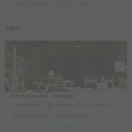
Huisdieren toegestaan *
Vriezer
Koelkast
Tuinmeubelen
Park
Meer weten
Tent
Tent 6 personen - Boslodge
6 Volwassenen
3 Slaapkamers
1 Badkamer
Huisdieren toegestaan *
Koffiezetapparaat
Vaatwasser
Vriezer
Meer weten