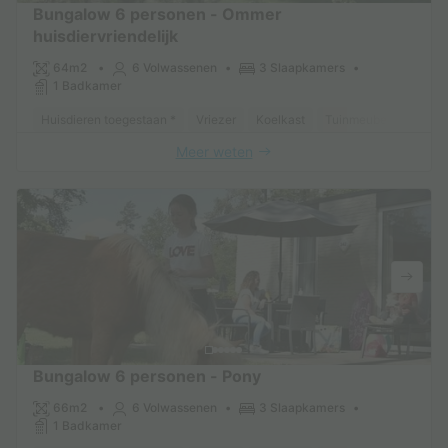
Bungalow 6 personen - Ommer
huisdiervriendelijk
64m2
6 Volwassenen
3 Slaapkamers
1 Badkamer
Huisdieren toegestaan *
Vriezer
Koelkast
Tuinmeubelen
Park
Meer weten
Bungalow 6 personen - Pony
66m2
6 Volwassenen
3 Slaapkamers
1 Badkamer