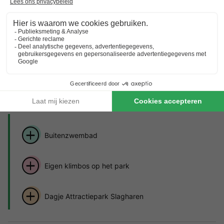
Van 24 tot 27 mei, 3 nachten, Vanaf
Over Camping Ommerland
Ontdek meer over het park en de bezienswaardigheden
in de buurt.
Highlights
van het vakantiepark
Buitenzwembad
Eigen klimbos op het park
Dagje Attractiepark Slagharen