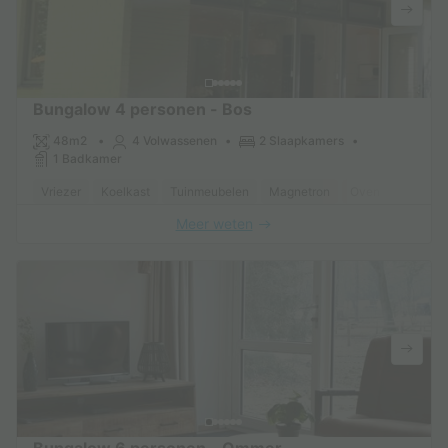
Bungalow 4 personen - Bos
48m2
4 Volwassenen
2 Slaapkamers
1 Badkamer
Vriezer
Koelkast
Tuinmeubelen
Magnetron
Oven
Parkeerp
Meer weten