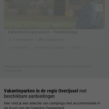
Safaritent 6 personen - Familielodge
6 Volwassenen
2 Slaapkamers
Wi-Fi toegang
Huisdieren toegestaan *
Koffiezetapparaat
Koelk
Meer weten
*Raadpleeg de details van de accommodatie voor de specifieke
voorwaarden.
Vakantieparken in de regio Overijssel
met
beschikbare aanbiedingen
Hier vind je een selectie van campings met accommodatie in
de buurt van de Camping Ommerland