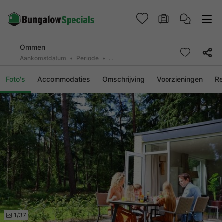
Ommen
Aankomstdatum
Periode
2 personen, 0 huisdier
Foto's
Accommodaties
Omschrijving
Voorzieningen
R
1/37