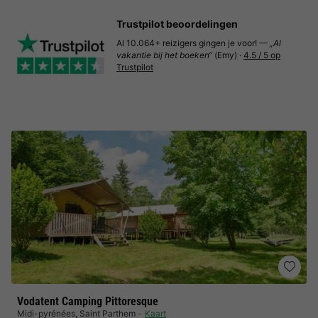
Trustpilot beoordelingen
Al 10.064+ reizigers gingen je voor! —
„Al
vakantie bij het boeken“
(Emy) ·
4.5 / 5 op
Trustpilot
Vodatent Camping Pittoresque
Midi-pyrénées
,
Saint Parthem
Kaart