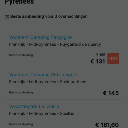
Pyrénées
Beste aanbieding
voor 3 overnachtingen
Vodatent Camping Fargogne
Frankrijk
-
Midi-pyrénées
-
Puygaillard de quercy
€ 155
Beste aanbieding
-15%
€ 131
Vodatent Camping Pittoresque
Frankrijk
-
Midi-pyrénées
-
Saint parthem
€ 145
Beste aanbieding
Vakantiepark La Draille
Frankrijk
-
Midi-pyrénées
-
Souillac
€ 161,60
Beste aanbieding