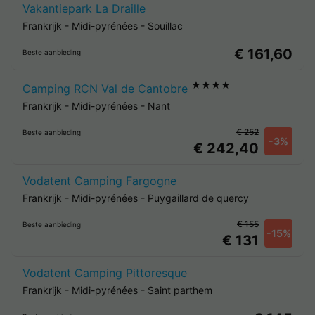
Vakantiepark La Draille
Frankrijk
-
Midi-pyrénées
-
Souillac
€ 161,60
Beste aanbieding
★★★★
Camping RCN Val de Cantobre
Frankrijk
-
Midi-pyrénées
-
Nant
€ 252
Beste aanbieding
-3%
€ 242,40
Vodatent Camping Fargogne
Frankrijk
-
Midi-pyrénées
-
Puygaillard de quercy
€ 155
Beste aanbieding
-15%
€ 131
Vodatent Camping Pittoresque
Frankrijk
-
Midi-pyrénées
-
Saint parthem