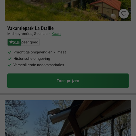
Vakantiepark La Draille
Midi-pyrénées
,
Souillac
Kaart
8.5
Zeer goed
Prachtige omgeving en klimaat
Historische omgeving
Verschillende accommodaties
Toon prijzen