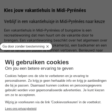
Kies jouw vakantiehuis in Midi-Pyrénées
Verblijf in een vakantiehuisje in Midi-Pyrénées naar keuze
Een vakantiehuis in Midi-Pyrénées of bungalow is een
recreatiewoning dat men huurt om de vakantie door te
brengen. Een vakantiewoning beschikt over het algemeen over
een woonkamer, keuken, slaapkamer(s), een badkamer en een
tuin of terras om buiten te kunnen vertoeven. Benieuwd naar
welke bungalows in Midi-Pyrénées wij op BungalowSpecials te
bieden hebben? Op deze pagina vind je een een divers en
veelzijdig aanbod aan vakantiehuizen in Midi-Pyrénées. Ideaal
voor wanneer je een
goedkoop weekendje weg
,
midweek weg
of een
weekje weg in Nederland
of het buitenland wilt met je
geliefdes.
Welk soort bungalows in Midi-Pyrénées zijn er
beschikbaar?
Op deze pagina filter je met gemak op de verschillende
mogelijke voorzieningen en/of faciliteiten om een vakantiehuisje