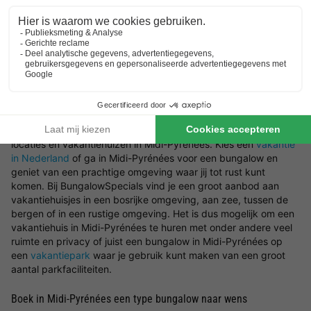
in Midi-Pyrénées te vinden die aansluit op jouw wensen. Ben je
er nog niet zeker van waar je precies naar op zoek bent? Wij
helpen je graag in Midi-Pyrénées een bungalow te boeken. Wil
jij er op het laatste moment even tussenuit? Kies dan voor een
last minute vakantiehuisje
.
Zoek jouw ideale locatie in Midi-Pyrénées voor het vakantiehuis
Wat voor type bungalow in Midi-Pyrénées wil jij boeken en in
welke omgeving wil jij zitten? Laat je inspireren door de mooiste
locaties en vakantiehuizen in Midi-Pyrénées. Kies een
vakantie
in Nederland
of ga in Midi-Pyrénées voor een bungalow en
geniet van een prachtige omgeving waar jij tot rust kunt
komen. Bij BungalowSpecials vind je een groot aanbod aan
vakantiehuisjes in een bosrijke omgeving, aan zee, tussen de
bergen of in een rustige omgeving. Het is dus mogelijk om een
vakantiehuis in Midi-Pyrénées te huren met onder andere veel
ruimte en privacy of juist een bungalow in Midi-Pyrénées op
een
vakantiepark
waar je gebruik kunt maken van een groot
aantal parkfaciliteiten.
Boek in Midi-Pyrénées een type bungalow naar wens