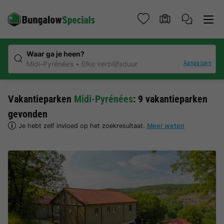
Waar ga je heen?
Aanpassen
Midi-Pyrénées
Elke verblijfsduur
Vakantieparken
Midi-Pyrénées
: 9 vakantieparken
gevonden
Je hebt zelf invloed op het zoekresultaat.
Meer weten