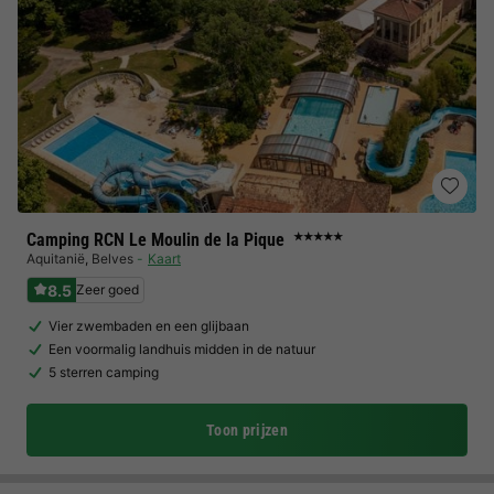
Camping RCN Le Moulin de la Pique
★★★★★
Aquitanië
,
Belves
Kaart
8.5
Zeer goed
Vier zwembaden en een glijbaan
Een voormalig landhuis midden in de natuur
5 sterren camping
Toon prijzen