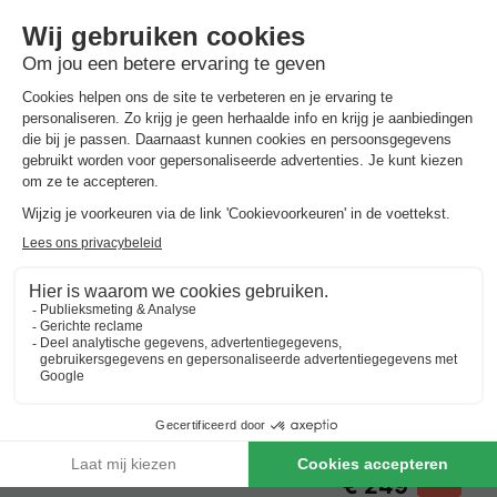
Vodatent Agriturismo Le Sorgive e Le Volpi
Italië
-
Lombardije
-
Solferino
€ 270
Beste aanbieding
-7%
€ 249
Vakantieparken met zwembad in
Lombardije
Beste aanbieding
voor 3 overnachtingen
Vodatent Agriturismo Le Sorgive e Le Volpi
Italië
-
Lombardije
-
Solferino
€ 270
Beste aanbieding
-7%
€ 249