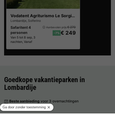
Vodatent Agriturismo Le Sorgive e Le Volpi
Lombardije
,
Solferino
Safaritent 4
€ 270
Aanbevolen prijs:
€ 249
personen
-7%
Van 5 tot 8 sep, 3
nachten, Vanaf
Goedkope vakantieparken in
Lombardije
Beste aanbieding
voor 3 overnachtingen