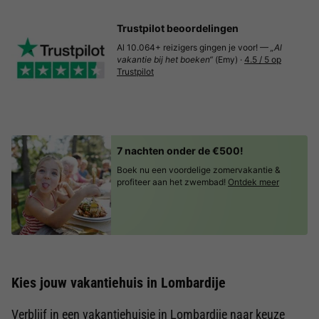
Trustpilot beoordelingen
Al 10.064+ reizigers gingen je voor! —
„Al
vakantie bij het boeken“
(Emy) ·
4.5 / 5 op
Trustpilot
7 nachten onder de €500!
Boek nu een voordelige zomervakantie &
profiteer aan het zwembad!
Ontdek meer
Kies jouw vakantiehuis in Lombardije
Verblijf in een vakantiehuisje in Lombardije naar keuze