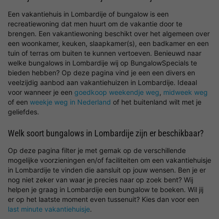
Een vakantiehuis in Lombardije of bungalow is een
recreatiewoning dat men huurt om de vakantie door te
brengen. Een vakantiewoning beschikt over het algemeen over
een woonkamer, keuken, slaapkamer(s), een badkamer en een
tuin of terras om buiten te kunnen vertoeven. Benieuwd naar
welke bungalows in Lombardije wij op BungalowSpecials te
bieden hebben? Op deze pagina vind je een een divers en
veelzijdig aanbod aan vakantiehuizen in Lombardije. Ideaal
voor wanneer je een
goedkoop weekendje weg
,
midweek weg
of een
weekje weg in Nederland
of het buitenland wilt met je
geliefdes.
Welk soort bungalows in Lombardije zijn er beschikbaar?
Op deze pagina filter je met gemak op de verschillende
mogelijke voorzieningen en/of faciliteiten om een vakantiehuisje
in Lombardije te vinden die aansluit op jouw wensen. Ben je er
nog niet zeker van waar je precies naar op zoek bent? Wij
helpen je graag in Lombardije een bungalow te boeken. Wil jij
er op het laatste moment even tussenuit? Kies dan voor een
last minute vakantiehuisje
.