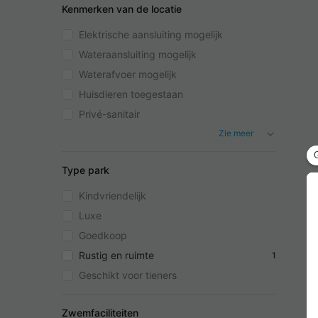
Kenmerken van de locatie
Elektrische aansluiting mogelijk
Wateraansluiting mogelijk
Waterafvoer mogelijk
Huisdieren toegestaan
Privé-sanitair
Zie meer
Type park
Kindvriendelijk
Luxe
Goedkoop
Rustig en ruimte
1
Geschikt voor tieners
Zwemfaciliteiten