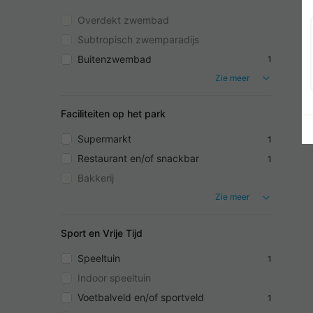
Overdekt zwembad
Subtropisch zwemparadijs
Buitenzwembad
1
Zie meer
Faciliteiten op het park
Supermarkt
1
Restaurant en/of snackbar
1
Bakkerij
Zie meer
Sport en Vrije Tijd
Speeltuin
1
Indoor speeltuin
Voetbalveld en/of sportveld
1