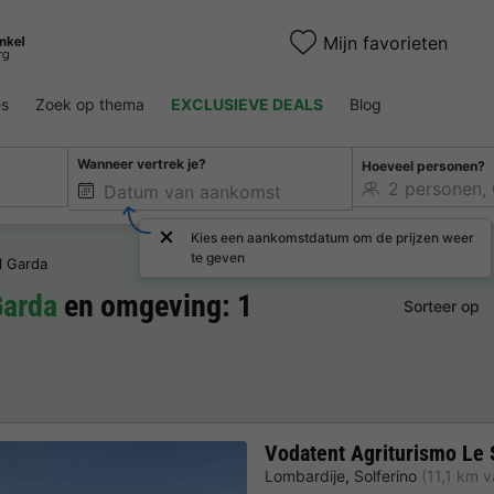
Mijn favorieten
es
Zoek op thema
EXCLUSIEVE DEALS
Blog
Wanneer vertrek je?
Hoeveel personen?
Kies een aankomstdatum om de prijzen weer
te geven
l Garda
Garda
en omgeving: 1
Sorteer op
Vodatent Agriturismo Le 
Lombardije
,
Solferino
(11,1 km 