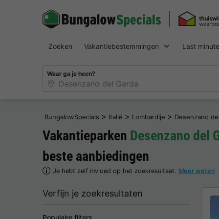
Zoeken
Vakantiebestemmingen
Last minut
Waar ga je heen?
>
>
>
BungalowSpecials
Italië
Lombardije
Desenzano de
Vakantieparken
Desenzano del 
beste aanbiedingen
Je hebt zelf invloed op het zoekresultaat.
Meer weten
Verfijn je zoekresultaten
Populaire filters