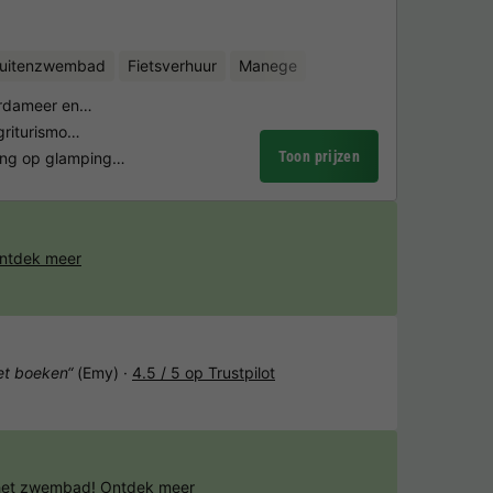
uitenzwembad
Fietsverhuur
Manege
Gardameer en…
agriturismo…
Toon prijzen
ving op glamping…
ntdek meer
het boeken“
(Emy) ·
4.5 / 5 op Trustpilot
 het zwembad!
Ontdek meer