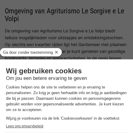
Omgeving van Agriturismo Le Sorgive e Le
Volpi
De omgeving van Agriturismo Le Sorgive e Le Volpi biedt
talloze mogelijkheden voor uitstapjes en ontdekkingstochten.
Op slechts een kwartier rijden ligt het Gardameer met plaatsen
als Sirmione en Peschiera, waar je kunt genieten van gezellige
boulevards, terrasjes en wateractiviteiten. In de regio liggen
ook culturele steden zoals Verona, bekend om de Arena en de
romantische sfeer, en Mantova met haar historische pleinen en
paleizen. Voor een bijzondere dagtrip is zelfs Venetië goed
bereikbaar. Daarnaast leent het omliggende landschap zich
perfect voor fietsen, wandelen en het ontdekken van de
wijngaarden en heuvels van Noord-Italië.
Goed om
te weten
Borg ter plaatse betalen