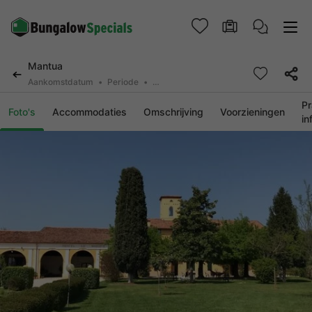
Mantua
Aankomstdatum
Periode
2 personen, 0 huisdier
Pr
Foto's
Accommodaties
Omschrijving
Voorzieningen
in