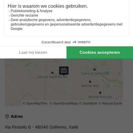
De waarborgsom van €150 moet op locatie worden betaald.
Schoonmaakosten ter plaatse betalen
Per verblijf wordt er €60 schoonmaakkosten in rekening
gebracht. Deze kosten dienen ter plaatse worden betaald.
Adres
Via Piridello 6 - 46040 Solferino, Italië