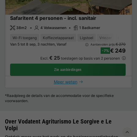
Safaritent 4 personen - incl. sanitair
38m2
4 Volwassenen
1 Badkamer
Wi-Fi toegang
Koffiezetapparaat
Ligstoel
Vriezer
Koelkast
Van 5 tot 8 sep, 3 nachten, Vanaf
€ 270
Aanbevolen prijs:
€ 249
-7%
€ 25
Excl.
toeslagen op basis van 2 personen
Zie aanbiedingen
Meer weten
*Raadpleeg de details van de accommodatie voor de specifieke
voorwaarden.
Over Vodatent Agriturismo Le Sorgive e Le
Volpi
Ontdek meer over het park en de bezienswaardigheden