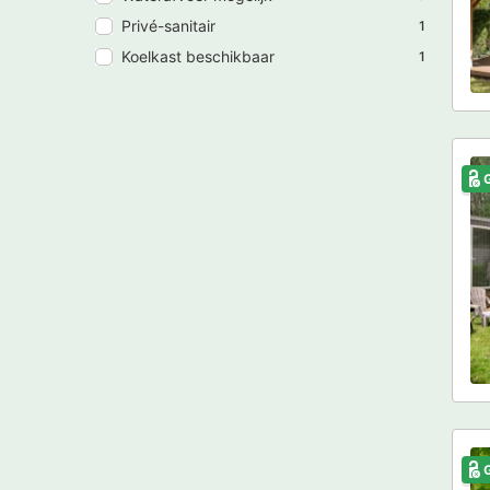
Privé-sanitair
1
Koelkast beschikbaar
1
G
G