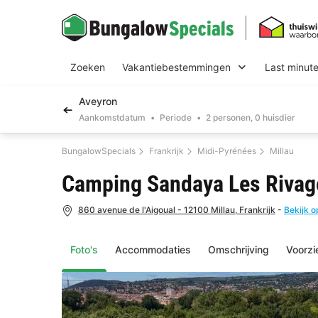
Zoeken
Vakantiebestemmingen
Last minut
Aveyron
Aankomstdatum
Periode
2 personen, 0 huisdier
BungalowSpecials
Frankrijk
Midi-Pyrénées
Millau
Camping Sandaya Les Riva
860 avenue de l'Aigoual - 12100 Millau, Frankrijk
-
Bekijk o
Foto's
Accommodaties
Omschrijving
Voorzi