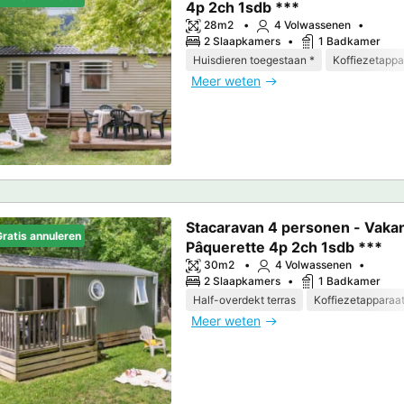
4p 2ch 1sdb ***
28m2
4 Volwassenen
2 Slaapkamers
1 Badkamer
Huisdieren toegestaan *
Koffiezetappa
Meer weten
Stacaravan 4 personen - Vakan
ratis annuleren
Pâquerette 4p 2ch 1sdb ***
30m2
4 Volwassenen
2 Slaapkamers
1 Badkamer
Half-overdekt terras
Koffiezetapparaa
Meer weten