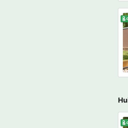
G
Hui
G