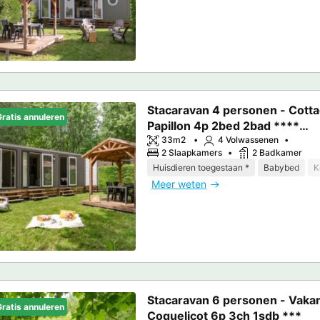
Stacaravan 4 personen - Cott
ratis annuleren
Papillon 4p 2bed 2bad ****
airconditioning
33m2
4 Volwassenen
2 Slaapkamers
2 Badkamer
Huisdieren toegestaan *
Babybed
K
Meer weten
Stacaravan 6 personen - Vakan
ratis annuleren
Coquelicot 6p 3ch 1sdb ***