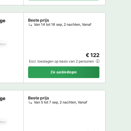
age
Beste prijs
Van 14 tot 16 sep, 2 nachten, Vanaf
raat
Koelkast
Tuinmeubelen
Magnetron
TV
€ 122
Excl. toeslagen op basis van 2 personen
Zie aanbiedingen
age
Beste prijs
Van 5 tot 7 sep, 2 nachten, Vanaf
raat
Vaatwasser
Vriezer
Koelkast
Tuinmeubelen
Magnetron
T