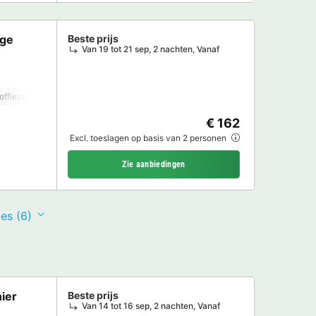
age
Beste prijs
Van 19 tot 21 sep, 2 nachten, Vanaf
offiezetapparaat
Vaatwasser
Vriezer
Koelkast
Tuinmeubelen
Mag
€ 162
Excl. toeslagen op basis van 2 personen
Zie aanbiedingen
es (6)
nier
Beste prijs
Van 14 tot 16 sep, 2 nachten, Vanaf