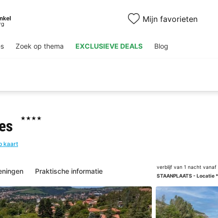
Mijn favorieten
es
Zoek op thema
EXCLUSIEVE DEALS
Blog
★★★★
ges
p kaart
verblijf van 1 nacht vanaf
eningen
Praktische informatie
STAANPLAATS - Locatie *