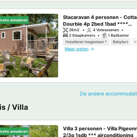
Stacaravan 4 personen - Cott
ratis annuleren
Dourbie 4p 2bed 1bad ****
airconditioning
26m2
4 Volwassenen
2 Slaapkamers
1 Badkamer
Huisdieren toegestaan *
Babybed
K
Meer weten
Zie andere accommodati
s / Villa
Villa 3 personen - Villa Pigeon
ratis annuleren
2/3p 1sdb *** airconditioning