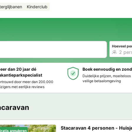
erglijbanen
Kinderclub
Hoeveel pe
eer dan 20 jaar dé
Boek eenvoudig en zond
akantieparkspecialist
Duidelijke prijzen, moeiteloo
veilige betaalomgeving
rtrouwd door meer dan 200.000
izigers met eerlijke reviews
acaravan
Stacaravan 4 personen - Huisj
ratis annuleren