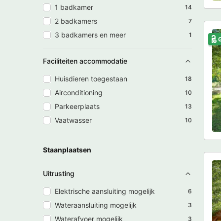
1 badkamer
14
2 badkamers
7
3 badkamers en meer
1
G
Faciliteiten accommodatie
Huisdieren toegestaan
18
Airconditioning
10
Parkeerplaats
13
Vaatwasser
10
Staanplaatsen
Uitrusting
Elektrische aansluiting mogelijk
6
Wateraansluiting mogelijk
3
Waterafvoer mogelijk
3