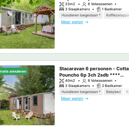
33m2
6 Volwassenen
3 Slaapkamers
1 Badkamer
Huisdieren toegestaan *
Koffiezetappa
Meer weten
Stacaravan 6 personen - Cott
ratis annuleren
Pouncho 6p 3ch 2sdb ****
airconditioning
40m2
6 Volwassenen
3 Slaapkamers
2 Badkamer
Huisdieren toegestaan *
Babybed
K
Meer weten