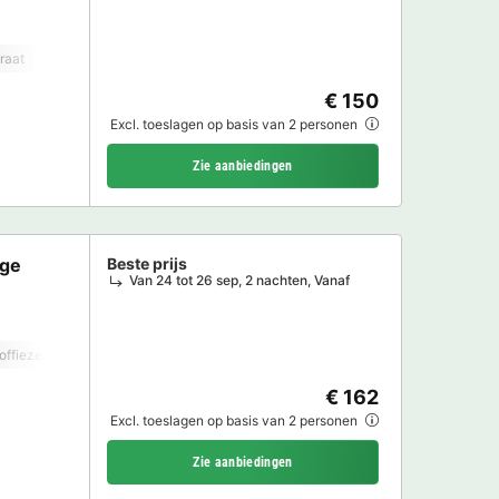
raat
Vaatwasser
Vriezer
Koelkast
Tuinmeubelen
Magnetron
T
€ 150
Excl. toeslagen op basis van 2 personen
Zie aanbiedingen
age
Beste prijs
Van 24 tot 26 sep, 2 nachten, Vanaf
offiezetapparaat
Vaatwasser
Vriezer
Koelkast
Tuinmeubelen
Mag
€ 162
Excl. toeslagen op basis van 2 personen
Zie aanbiedingen