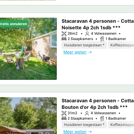
Stacaravan 4 personen - Cott
ratis annuleren
Noisette 4p 2ch 1sdb ***
26m2
4 Volwassenen
2 Slaapkamers
1 Badkamer
Huisdieren toegestaan *
Koffiezetappa
Meer weten
Stacaravan 4 personen - Cott
Bouton d'or 4p 2ch 1sdb ***
31m2
4 Volwassenen
2 Slaapkamers
1 Badkamer
Huisdieren toegestaan *
Koffiezetappa
Meer weten