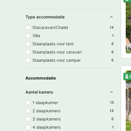
Type accommodatie
Stacaravan/Chalet
14
Villa
1
Staanplaats voor tent
6
Staanplaats voor caravan
6
Staanplaats voor camper
6
G
Accommodatie
Aantal kamers
1 slaapkamer
15
2 slaapkamers
14
3 slaapkamers
6
4 slaapkamers
1