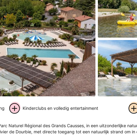
ing
Kinderclubs en volledig entertainment
+ 30
rc Naturel Régional des Grands Causses, in een uitzonderlijke natuur
foto's
vier de Dourbie, met directe toegang tot een natuurlijk strand om in 