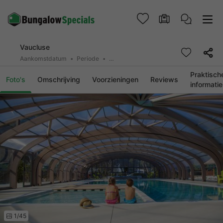
Vaucluse
Aankomstdatum
Periode
2 personen, 0 huisdier
Praktisch
Foto's
Omschrijving
Voorzieningen
Reviews
informatie
1/45