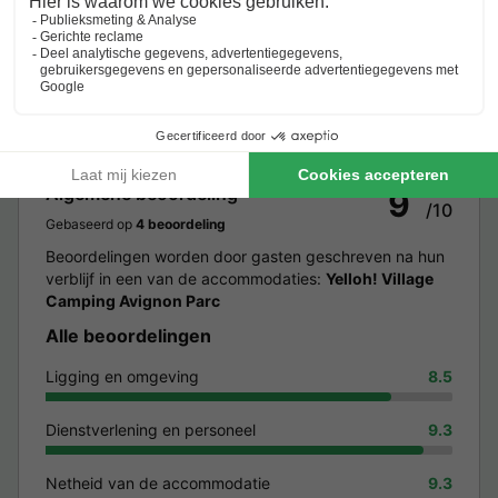
Beoordeling
4 beoordelingen op onze website
Algemene beoordeling
9
/10
Gebaseerd op
4 beoordeling
Beoordelingen worden door gasten geschreven na hun
verblijf in een van de accommodaties:
Yelloh! Village
Camping Avignon Parc
Alle beoordelingen
Ligging en omgeving
8.5
Dienstverlening en personeel
9.3
Netheid van de accommodatie
9.3