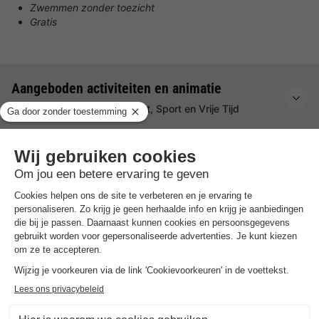
Zwemmen zonder toezicht
Gratis
Aangeboden activiteiten en animatie
Zwemfaciliteiten, Amusement, Sport en Vrije Tijd
Voorzieningen ter plaatse en in de buurt
Sport & Wellnes, Winkels & Restaurants, Verhuur &
Faciliteiten, Diversen
Beoordelingen over Yelloh! Village Camping
★★★★
Avignon Parc
Beoordeling
/10
9