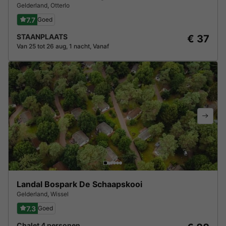
Gelderland
,
Otterlo
7.7
Goed
STAANPLAATS
€ 37
Van 25 tot 26 aug, 1 nacht, Vanaf
Landal Bospark De Schaapskooi
Gelderland
,
Wissel
7.3
Goed
Chalet 4 personen