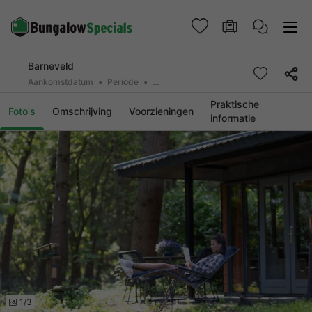
Barneveld
Aankomstdatum
Periode
2 personen, 0 huisdier
Praktische
Foto's
Omschrijving
Voorzieningen
informatie
1/3