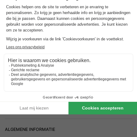
Adres
Hoge Boeschoterweg 88 - 3781 PG Voorthuizen, Nederland
Hoe kom je er?
Station Barneveld
10km
ALGEMENE INFORMATIE