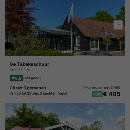
De Tabaksschuur
Utrecht
,
Elst
8.8
Zeer goed
Chalet 5 personen
€ 450
Aanbevolen prijs:
€ 405
Van 20 tot 23 sep, 3 nachten, Vanaf
-10%