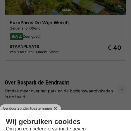
EuroParcs De Wije Werelt
Gelderland
,
Otterlo
8.4
Zeer goed
STAANPLAATS
€ 40
Van 8 tot 9 apr, 1 nacht, Vanaf
Over Bospark de Eendracht
Ontdek meer over het park en de bezienswaardigheden
in de buurt.
Bospark de Eendracht