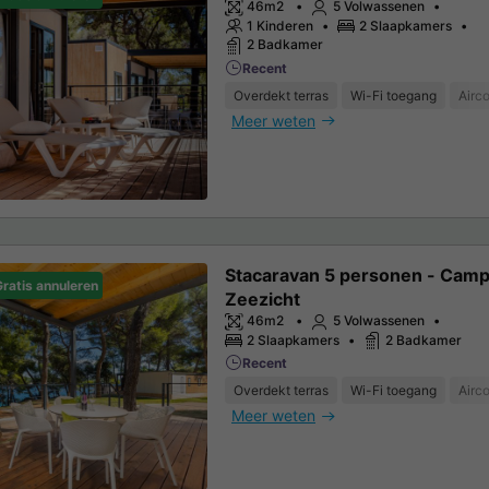
46m2
5 Volwassenen
1 Kinderen
2 Slaapkamers
2 Badkamer
Recent
Overdekt terras
Wi-Fi toegang
Airco
Meer weten
Stacaravan 5 personen - Camp
ratis annuleren
Zeezicht
46m2
5 Volwassenen
2 Slaapkamers
2 Badkamer
Recent
Overdekt terras
Wi-Fi toegang
Airco
Meer weten