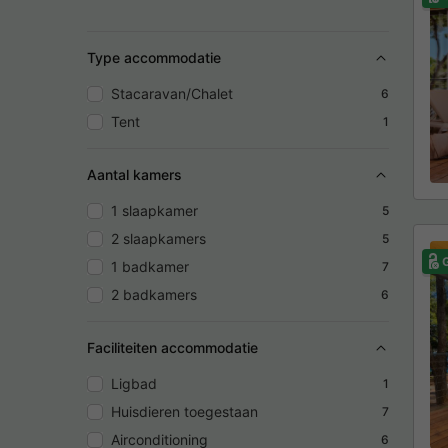
Type accommodatie
Stacaravan/Chalet
6
Tent
1
Aantal kamers
1 slaapkamer
5
2 slaapkamers
5
G
1 badkamer
7
2 badkamers
6
Faciliteiten accommodatie
Ligbad
1
Huisdieren toegestaan
7
Airconditioning
6