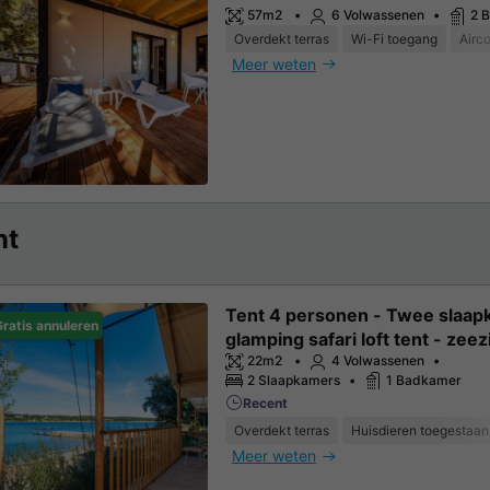
57m2
6 Volwassenen
2 
Overdekt terras
Wi-Fi toegang
Airco
Meer weten
nt
Tent 4 personen - Twee slaa
ratis annuleren
glamping safari loft tent - zeez
22m2
4 Volwassenen
2 Slaapkamers
1 Badkamer
Recent
Overdekt terras
Huisdieren toegestaan
Meer weten