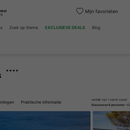
Mijn favorieten
es
Zoek op thema
EXCLUSIEVE DEALS
Blog
★★★★
s
verblijf van 1 nacht vanaf
eningen
Praktische informatie
Stacaravan 6 personen - 