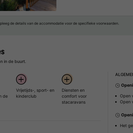
pleeg de details van de accommodatie voor de specifieke voorwaarden.
es
 in de buurt.
ALGEME
Openi
Vrijetijds-, sport- en
Diensten en
Open v
n de
kinderclub
comfort voor
Open v
stacaravans
Openi
Het ge