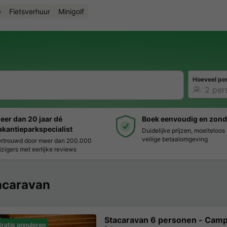
b
Fietsverhuur
Minigolf
Hoeveel pe
eer dan 20 jaar dé
Boek eenvoudig en zond
akantieparkspecialist
Duidelijke prijzen, moeiteloo
veilige betaalomgeving
rtrouwd door meer dan 200.000
izigers met eerlijke reviews
acaravan
Stacaravan 6 personen - Cam
ratis annuleren