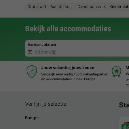
Gratis wifi
Aan de kust
Direct aan zee
Kinderclu
Bekijk alle accommodaties
Aankomstdatum
Jouw vakantie, jouw keuze
M
v
Vergelijk eenvoudig 1500 vakantieparken
en accommodaties in heel Europa
Ve
re
Verfijn je selectie
St
Budget
G