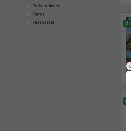
Parkeerplaats
1
Terras
1
Vaatwasser
6
G
G