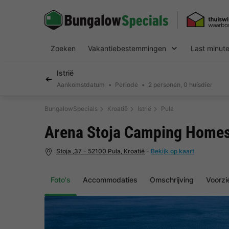
Zoeken
Vakantiebestemmingen
Last minut
Istrië
Aankomstdatum
Periode
2 personen, 0 huisdier
BungalowSpecials
Kroatië
Istrië
Pula
Arena Stoja Camping Home
Stoja ,37 - 52100 Pula, Kroatië
-
Bekijk op kaart
Foto's
Accommodaties
Omschrijving
Voorzi