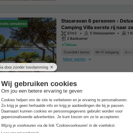
Stacaravan 6 personen - Delu
ratis annuleren
Camping Villa eerste rij naar z
57m2
5 Volwassenen
1 K
2 Badkamer
Nieuw
Overdekt terras
Wi-Fi toegang
Airco
Meer weten
Stacaravan 6 personen - Luxe
ratis annuleren
kampeervilla
57m2
5 Volwassenen
1 K
2 Slaapkamers
2 Badkamer
Recent
Overdekt terras
Wi-Fi toegang
Airco