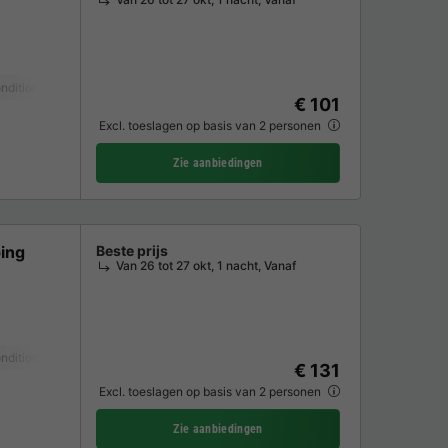
nditioning
Huisdieren toegestaan *
Koffiezetapparaat
Ligstoel
Vaat
€ 101
Excl. toeslagen op basis van 2 personen
Zie aanbiedingen
ing
Beste prijs
Van 26 tot 27 okt, 1 nacht, Vanaf
nditioning
Huisdieren toegestaan *
Koffiezetapparaat
Ligstoel
Vaat
€ 131
Excl. toeslagen op basis van 2 personen
Zie aanbiedingen