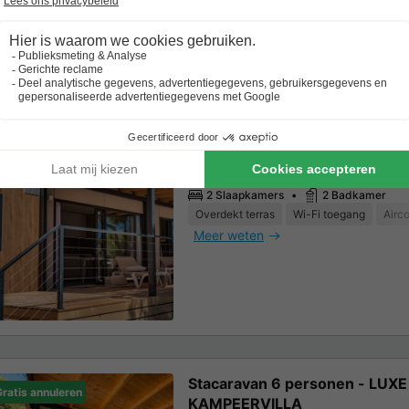
Meer weten
Stacaravan 6 personen - CAM
ratis annuleren
VILLA
46m2
6 Volwassenen
2 Slaapkamers
2 Badkamer
Overdekt terras
Wi-Fi toegang
Airco
Meer weten
Stacaravan 6 personen - LUXE
ratis annuleren
KAMPEERVILLA