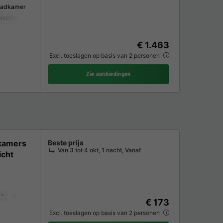
Badkamer
nditioning
Huisdieren toegestaan *
Koffiezetapparaat
Ligstoel
Vaat
€ 1.463
Excl. toeslagen op basis van 2 personen
Zie aanbiedingen
pkamers
Beste prijs
Van 3 tot 4 okt, 1 nacht, Vanaf
icht
 *
Koffiezetapparaat
Koelkast
Tuinmeubelen
Magnetron
TV
€ 173
Excl. toeslagen op basis van 2 personen