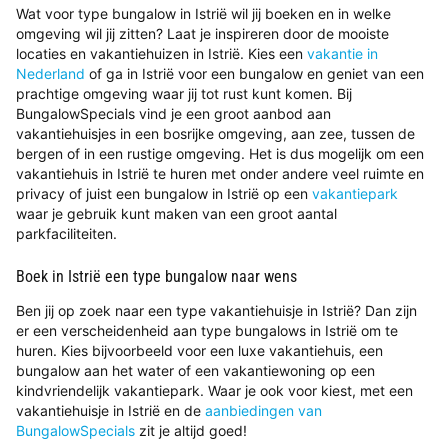
Wat voor type bungalow in Istrië wil jij boeken en in welke
omgeving wil jij zitten? Laat je inspireren door de mooiste
locaties en vakantiehuizen in Istrië. Kies een
vakantie in
Nederland
of ga in Istrië voor een bungalow en geniet van een
prachtige omgeving waar jij tot rust kunt komen. Bij
BungalowSpecials vind je een groot aanbod aan
vakantiehuisjes in een bosrijke omgeving, aan zee, tussen de
bergen of in een rustige omgeving. Het is dus mogelijk om een
vakantiehuis in Istrië te huren met onder andere veel ruimte en
privacy of juist een bungalow in Istrië op een
vakantiepark
waar je gebruik kunt maken van een groot aantal
parkfaciliteiten.
Boek in Istrië een type bungalow naar wens
Ben jij op zoek naar een type vakantiehuisje in Istrië? Dan zijn
er een verscheidenheid aan type bungalows in Istrië om te
huren. Kies bijvoorbeeld voor een luxe vakantiehuis, een
bungalow aan het water of een vakantiewoning op een
kindvriendelijk vakantiepark. Waar je ook voor kiest, met een
vakantiehuisje in Istrië en de
aanbiedingen van
BungalowSpecials
zit je altijd goed!