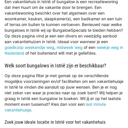
Een vakantiehuis in Istrië of bungalow is een recreatiewoning
dat men huurt om de vakantie door te brengen. Een
vakantiewoning beschikt over het algemeen over een
woonkamer, keuken, slaapkamer(s), een badkamer en een tuin
of terras om buiten te kunnen vertoeven. Benieuwd naar welke
bungalows in Istrië wij op BungalowSpecials te bieden hebben?
Op deze pagina vind je een een divers en veelzijdig aanbod
aan vakantiehuizen in Istrië. Ideaal voor wanneer je een
goedkoop weekendje weg
,
midweek weg
of een
weekje weg in
Nederland
of het buitenland wilt met je geliefdes.
Welk soort bungalows in Istrië zijn er beschikbaar?
Op deze pagina filter je met gemak op de verschillende
mogelijke voorzieningen en/of faciliteiten om een vakantiehuisje
in Istrië te vinden die aansluit op jouw wensen. Ben je er nog
niet zeker van waar je precies naar op zoek bent? Wij helpen je
graag in Istrië een bungalow te boeken. Wil jij er op het laatste
moment even tussenuit? Kies dan voor een
last minute
vakantiehuisje
.
Zoek jouw ideale locatie in Istrië voor het vakantiehuis