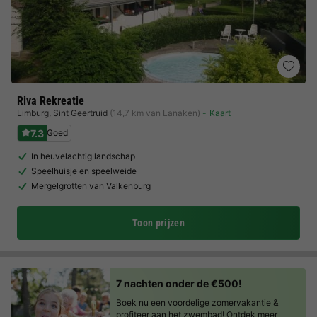
Riva Rekreatie
Limburg
,
Sint Geertruid
(14,7 km van Lanaken)
Kaart
7.3
Goed
In heuvelachtig landschap
Speelhuisje en speelweide
Mergelgrotten van Valkenburg
Toon prijzen
7 nachten onder de €500!
Boek nu een voordelige zomervakantie &
profiteer aan het zwembad!
Ontdek meer