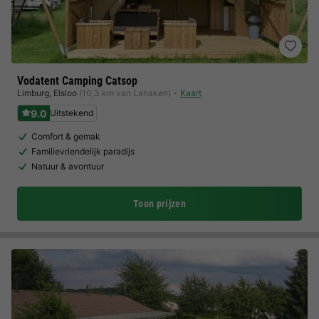
Vodatent Camping Catsop
Limburg
,
Elsloo
(10,3 km van Lanaken)
Kaart
9.0
Uitstekend
Comfort & gemak
Familievriendelijk paradijs
Natuur & avontuur
Toon prijzen