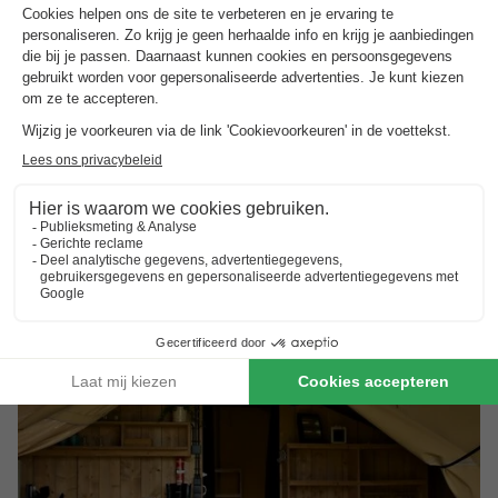
Luxe safaritenten comfort
Paardrijden in de natuur
Toon prijzen
Trustpilot beoordelingen
Al 10.064+ reizigers gingen je voor! —
„Al
vakantie bij het boeken“
(Emy) ·
4.5 / 5 op
Trustpilot