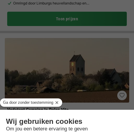
Omringd door Limburgs heuvellandschap en…
Toon prijzen
Vodatent Camping la Dolce Vita
Limburg
,
Ransdaal
(17,4 km van Lanaken)
Kaart
9.5
Uitstekend
Familieparadijs met speeltuin