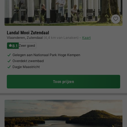
Landal Mooi Zutendaal
Vlaanderen
,
Zutendaal
(4,4 km van Lanaken)
Kaart
8.1
Zeer goed
Gelegen aan Nationaal Park Hoge Kempen
Overdekt zwembad
Dagje Maastricht
Toon prijzen