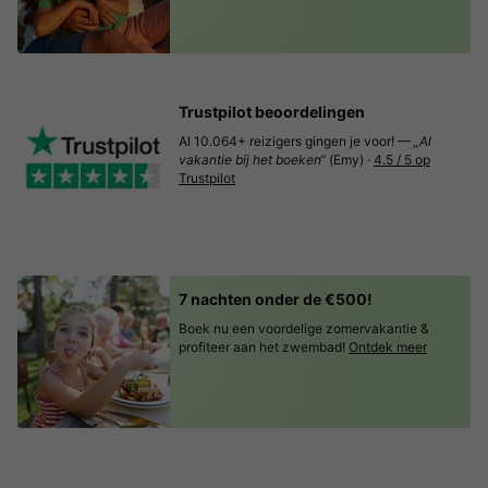
Trustpilot beoordelingen
Al 10.064+ reizigers gingen je voor! —
„Al
vakantie bij het boeken“
(Emy) ·
4.5 / 5 op
Trustpilot
7 nachten onder de €500!
Boek nu een voordelige zomervakantie &
profiteer aan het zwembad!
Ontdek meer