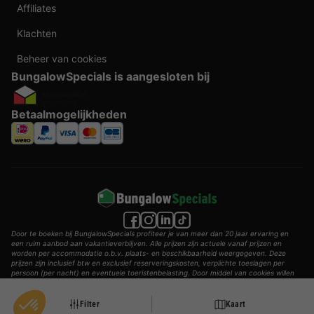
Affiliates
Klachten
Beheer van cookies
BungalowSpecials is aangesloten bij
Betaalmogelijkheden
Door te boeken bij BungalowSpecials profiteer je van meer dan 20 jaar ervaring en
een ruim aanbod aan vakantieverblijven. Alle prijzen zijn actuele vanaf prijzen en
worden per accommodatie o.b.v. plaats- en beschikbaarheid weergegeven. Deze
prijzen zijn inclusief btw en exclusief reserveringskosten, verplichte toeslagen per
persoon (per nacht) en eventuele toeristenbelasting. Door middel van cookies willen
wij je zo goed mogelijk van dienst zijn.
© 2002 - 2025 AddGuests B.V. Alle rechten voorbehouden.
Filter
Kaart