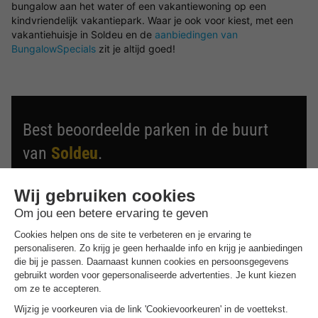
bungalow aan het water of een vakantiewoning op een
kindvriendelijk vakantiepark. Waar je ook voor kiest, met een
vakantiehuisje in Soldeu en de
aanbiedingen van
BungalowSpecials
zit je altijd goed!
Best beoordeelde parken in de buurt
van
Soldeu
.
Ontdek de selectie van parken in de buurt van Soldeu die
door onze gasten als beste zijn beoordeeld