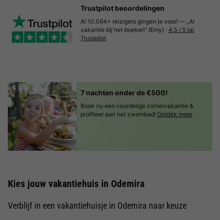
Trustpilot beoordelingen
Al 10.064+ reizigers gingen je voor! —
„Al
vakantie bij het boeken“
(Emy) ·
4.5 / 5 op
Trustpilot
7 nachten onder de €500!
Boek nu een voordelige zomervakantie &
profiteer aan het zwembad!
Ontdek meer
Kies jouw vakantiehuis in Odemira
Verblijf in een vakantiehuisje in Odemira naar keuze