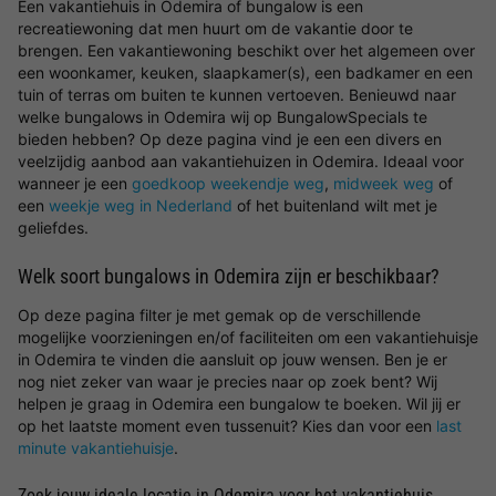
Een vakantiehuis in Odemira of bungalow is een
recreatiewoning dat men huurt om de vakantie door te
brengen. Een vakantiewoning beschikt over het algemeen over
een woonkamer, keuken, slaapkamer(s), een badkamer en een
tuin of terras om buiten te kunnen vertoeven. Benieuwd naar
welke bungalows in Odemira wij op BungalowSpecials te
bieden hebben? Op deze pagina vind je een een divers en
veelzijdig aanbod aan vakantiehuizen in Odemira. Ideaal voor
wanneer je een
goedkoop weekendje weg
,
midweek weg
of
een
weekje weg in Nederland
of het buitenland wilt met je
geliefdes.
Welk soort bungalows in Odemira zijn er beschikbaar?
Op deze pagina filter je met gemak op de verschillende
mogelijke voorzieningen en/of faciliteiten om een vakantiehuisje
in Odemira te vinden die aansluit op jouw wensen. Ben je er
nog niet zeker van waar je precies naar op zoek bent? Wij
helpen je graag in Odemira een bungalow te boeken. Wil jij er
op het laatste moment even tussenuit? Kies dan voor een
last
minute vakantiehuisje
.
Zoek jouw ideale locatie in Odemira voor het vakantiehuis