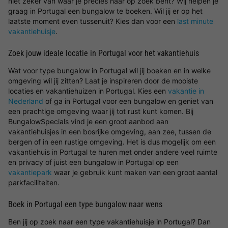
niet zeker van waar je precies naar op zoek bent? Wij helpen je
graag in Portugal een bungalow te boeken. Wil jij er op het
laatste moment even tussenuit? Kies dan voor een
last minute
vakantiehuisje
.
Zoek jouw ideale locatie in Portugal voor het vakantiehuis
Wat voor type bungalow in Portugal wil jij boeken en in welke
omgeving wil jij zitten? Laat je inspireren door de mooiste
locaties en vakantiehuizen in Portugal. Kies een
vakantie in
Nederland
of ga in Portugal voor een bungalow en geniet van
een prachtige omgeving waar jij tot rust kunt komen. Bij
BungalowSpecials vind je een groot aanbod aan
vakantiehuisjes in een bosrijke omgeving, aan zee, tussen de
bergen of in een rustige omgeving. Het is dus mogelijk om een
vakantiehuis in Portugal te huren met onder andere veel ruimte
en privacy of juist een bungalow in Portugal op een
vakantiepark
waar je gebruik kunt maken van een groot aantal
parkfaciliteiten.
Boek in Portugal een type bungalow naar wens
Ben jij op zoek naar een type vakantiehuisje in Portugal? Dan