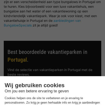
zijn er een verscheidenheid aan type bungalows in Portugal om
te huren. Kies bijvoorbeeld voor een luxe vakantiehuis, een
bungalow aan het water of een vakantiewoning op een
kindvriendelijk vakantiepark. Waar je ook voor kiest, met een
vakantiehuisje in Portugal en de
aanbiedingen van
BungalowSpecials
zit je altijd goed!
Best beoordeelde vakantieparken in
Portugal
.
Vind de selectie van vakantieparken in Portugal met de
beste reviews.