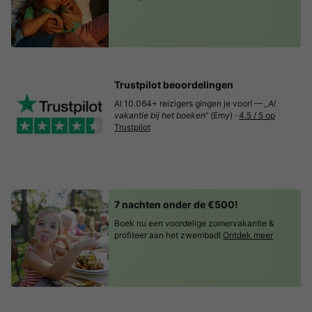
Trustpilot beoordelingen
Al 10.064+ reizigers gingen je voor! —
„Al
vakantie bij het boeken“
(Emy) ·
4.5 / 5 op
Trustpilot
7 nachten onder de €500!
Boek nu een voordelige zomervakantie &
profiteer aan het zwembad!
Ontdek meer