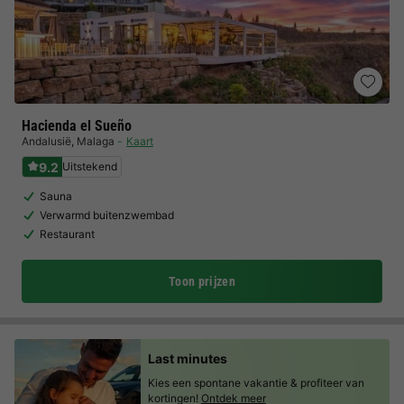
Hacienda el Sueño
Andalusië
,
Malaga
Kaart
9.2
Uitstekend
Sauna
Verwarmd buitenzwembad
Restaurant
Toon prijzen
Last minutes
Kies een spontane vakantie & profiteer van
kortingen!
Ontdek meer