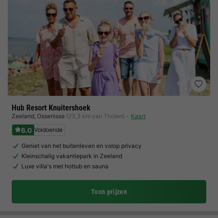
Hub Resort Knuitershoek
Zeeland
,
Ossenisse
(23,3 km van Tholen)
Kaart
6.0
Voldoende
Geniet van het buitenleven en volop privacy
Kleinschalig vakantiepark in Zeeland
Luxe villa's met hottub en sauna
Toon prijzen