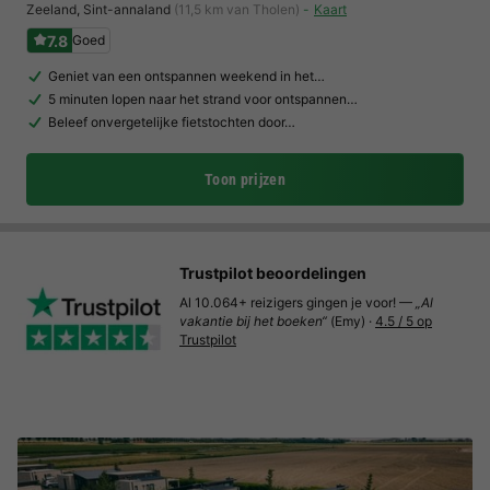
Zeeland
,
Sint-annaland
(11,5 km van Tholen)
Kaart
7.8
Goed
Geniet van een ontspannen weekend in het…
5 minuten lopen naar het strand voor ontspannen…
Beleef onvergetelijke fietstochten door…
Toon prijzen
Trustpilot beoordelingen
Al 10.064+ reizigers gingen je voor! —
„Al
vakantie bij het boeken“
(Emy) ·
4.5 / 5 op
Trustpilot