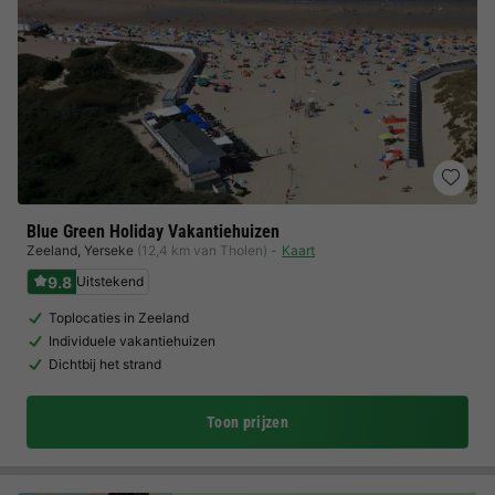
Blue Green Holiday Vakantiehuizen
Zeeland
,
Yerseke
(12,4 km van Tholen)
Kaart
9.8
Uitstekend
Toplocaties in Zeeland
Individuele vakantiehuizen
Dichtbij het strand
Toon prijzen