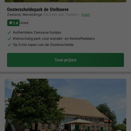
Oosterscheldepark de Stelhoeve
Zeeland
,
Wemeldinge
(16,3 km van Tholen)
Kaart
7.4
Goed
Authentieke Zeeuwse huisjes
Kleinschalig park voor wandel- en fietsliefhebbers
Op 5 min lopen van de Oosterschelde
Toon prijzen