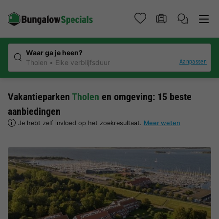
Waar ga je heen?
Aanpassen
Tholen
Elke verblijfsduur
Vakantieparken
Tholen
en omgeving: 15 beste
aanbiedingen
Je hebt zelf invloed op het zoekresultaat.
Meer weten