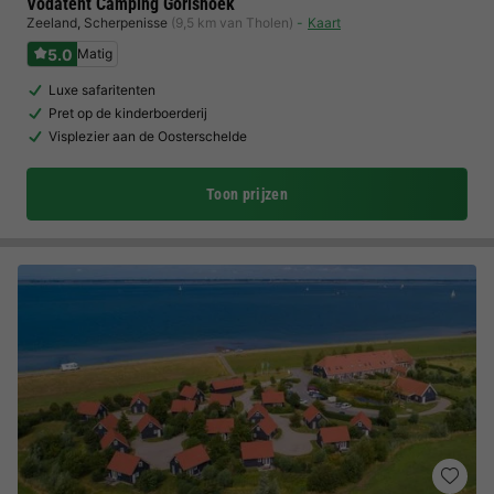
Vodatent Camping Gorishoek
Zeeland
,
Scherpenisse
(9,5 km van Tholen)
Kaart
5.0
Matig
Luxe safaritenten
Pret op de kinderboerderij
Visplezier aan de Oosterschelde
Toon prijzen