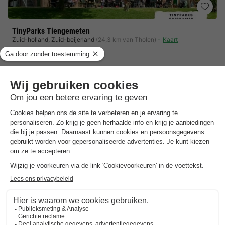
TinyParks Tiengemeten
Zuid-holland
,
Zuid-beijerland
(24,3 km van Tholen)
Kaart
8.1
Zeer goed
Autovrij eiland - ervaar pure natuur & rust
Wellness & avontuur - sauna, SUP & kampvuur
Unieke gezinsmaaltijd - samen genieten
Toon prijzen