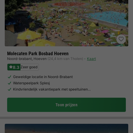
Molecaten Park Bosbad Hoeven
Noord-brabant
,
Hoeven
(24,4 km van Tholen)
Kaart
8.3
Zeer goed
Geweldige locatie in Noord-Brabant
Waterspeelpark Splesj
Kindvriendelijk vakantiepark met speeltuinen…
Toon prijzen