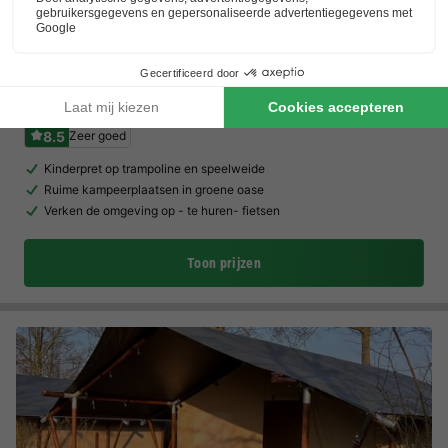
Vodatent Camping De Heerlijkheid Vorenseinde
Noord-brabant
,
Rucphen
(23,4 km van Tholen)
Kaart
8.5
Zeer goed
Kinderpret op trampoline en speelweide
Ruime kampeerplaatsen in groene oase
Verken de omgeving op - te huren- fietsen
Toon prijzen