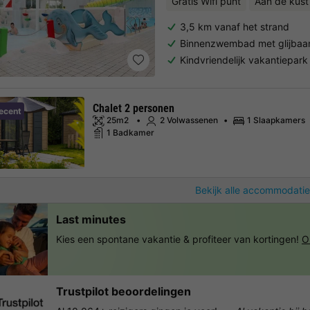
Gratis Wifi punt
Aan de kust
3,5 km vanaf het strand
Binnenzwembad met glijbaa
Kindvriendelijk vakantiepark
Chalet 2 personen
ecent
25m2
2 Volwassenen
1 Slaapkamers
1 Badkamer
Bekijk alle accommodatie
Last minutes
Kies een spontane vakantie & profiteer van kortingen!
O
Trustpilot beoordelingen