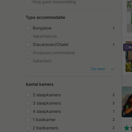
Nog geen beoordeling
Type accommodatie
Bungalow
1
Vakantiehuis
Stacaravan/Chalet
1
R
Groepsaccommodatie
Safaritent
Zie meer
Aantal kamers
2 slaapkamers
2
3 slaapkamers
2
4 slaapkamers
1
1 badkamer
2
2 badkamers
2