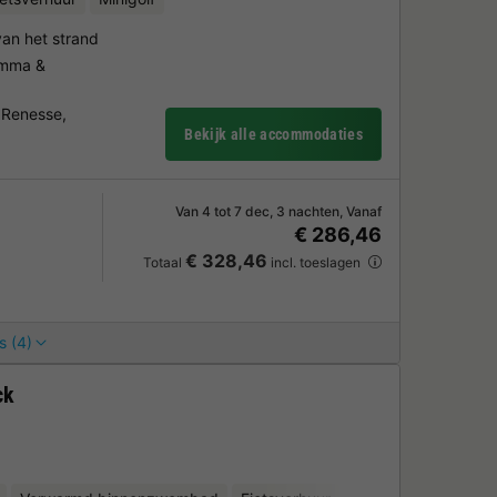
an het strand
amma &
- Renesse,
Bekijk alle accommodaties
Van 4 tot 7 dec, 3 nachten, Vanaf
€ 286,46
€ 328,46
Totaal
incl. toeslagen
s (4)
ck