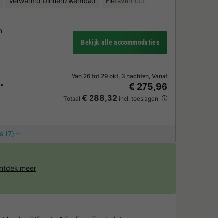
Verwarmd binnenzwembad
Fietsverhuur
n
Bekijk alle accommodaties
Van 26 tot 29 okt, 3 nachten, Vanaf
€ 275,96
€ 288,32
Totaal
incl. toeslagen
s (7)
ntdek meer