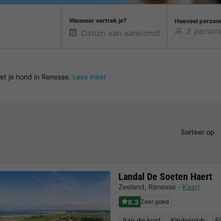
Wanneer vertrek je?
Hoeveel person
met je hond in Renesse.
Lees meer
Sorteer op
Landal De Soeten Haert
Zeeland
,
Renesse
Kaart
8.3
Zeer goed
Aan de kust
Kinderclub
F