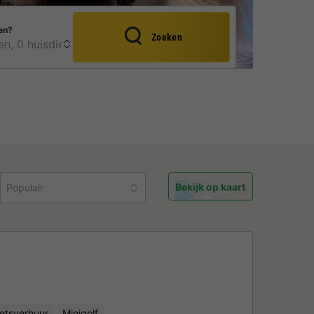
en?
Zoeken
Bekijk op kaart
Populair
ietsverhuur
Minigolf