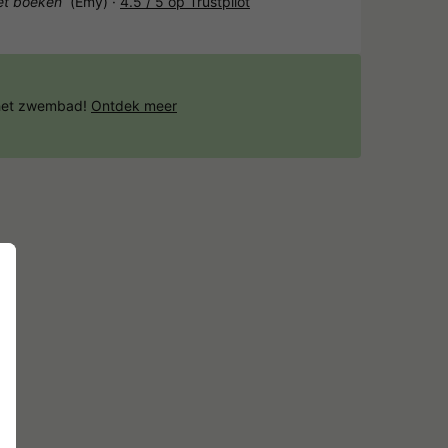
het boeken“
(Emy) ·
4.5 / 5 op Trustpilot
 het zwembad!
Ontdek meer