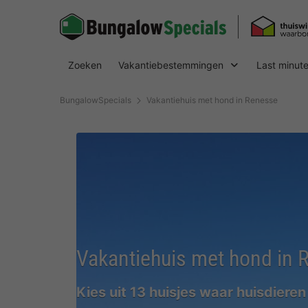
Zoeken
Vakantiebestemmingen
Last minut
BungalowSpecials
Vakantiehuis met hond in Renesse
Vakantiehuis met hond in 
Kies uit 13 huisjes waar huisdieren