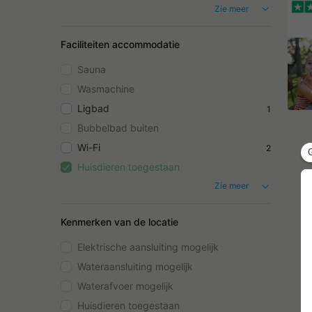
Zie meer
Faciliteiten accommodatie
Sauna
Wasmachine
Ligbad
1
Bubbelbad buiten
Wi-Fi
2
Huisdieren toegestaan
Zie meer
Kenmerken van de locatie
Elektrische aansluiting mogelijk
Wateraansluiting mogelijk
Waterafvoer mogelijk
Huisdieren toegestaan