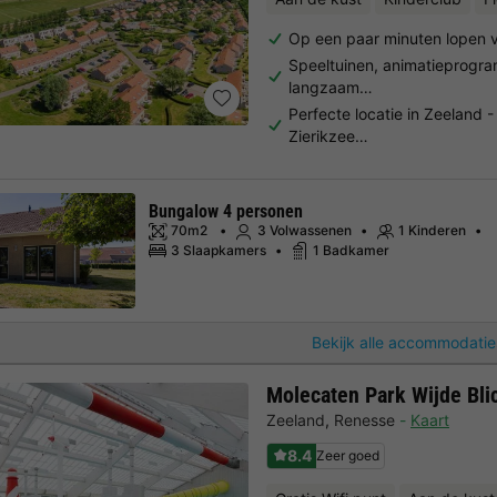
Op een paar minuten lopen v
Speeltuinen, animatieprogr
langzaam…
Perfecte locatie in Zeeland 
Zierikzee…
Bungalow 4 personen
70m2
3 Volwassenen
1 Kinderen
3 Slaapkamers
1 Badkamer
Bekijk alle accommodatie
Molecaten Park Wijde Bli
Zeeland
,
Renesse
Kaart
8.4
Zeer goed