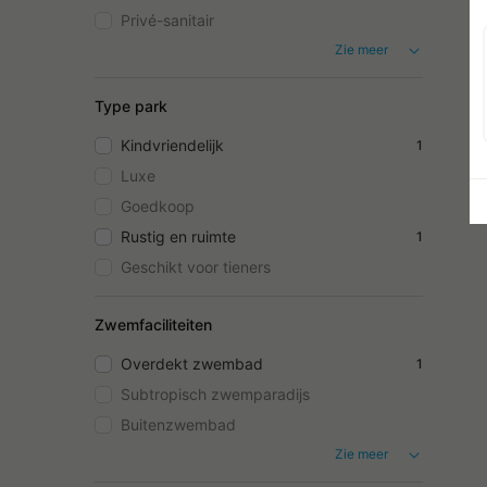
Privé-sanitair
Zie meer
Type park
Kindvriendelijk
1
Luxe
Goedkoop
Rustig en ruimte
1
Geschikt voor tieners
Zwemfaciliteiten
Overdekt zwembad
1
Subtropisch zwemparadijs
Buitenzwembad
Zie meer