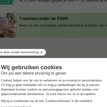
Al 10.064+ reizigers gingen je voor! —
„Al vakantie bij 
7 nachten onder de €500!
Boek nu een voordelige zomervakantie & profiteer aan